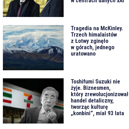
w centrach danych xAI
Tragedia na McKinley.
Trzech himalaistów
z Łotwy zginęło
w górach, jednego
uratowano
Toshifumi Suzuki nie
żyje. Biznesmen,
który zrewolucjonizował
handel detaliczny,
tworząc kulturę
„konbini”, miał 93 lata