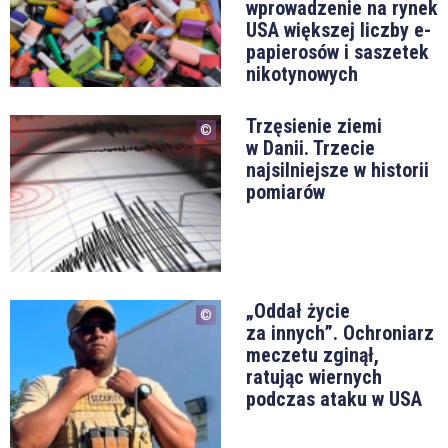
wprowadzenie na rynek
USA większej liczby e-
papierosów i saszetek
nikotynowych
Trzęsienie ziemi
w Danii. Trzecie
najsilniejsze w historii
pomiarów
„Oddał życie
za innych”. Ochroniarz
meczetu zginął,
ratując wiernych
podczas ataku w USA