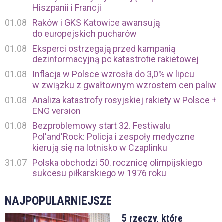
Hiszpanii i Francji
01.08
Raków i GKS Katowice awansują
do europejskich pucharów
01.08
Eksperci ostrzegają przed kampanią
dezinformacyjną po katastrofie rakietowej
01.08
Inflacja w Polsce wzrosła do 3,0% w lipcu
w związku z gwałtownym wzrostem cen paliw
01.08
Analiza katastrofy rosyjskiej rakiety w Polsce +
ENG version
01.08
Bezproblemowy start 32. Festiwalu
Pol'and'Rock: Policja i zespoły medyczne
kierują się na lotnisko w Czaplinku
31.07
Polska obchodzi 50. rocznicę olimpijskiego
sukcesu piłkarskiego w 1976 roku
NAJPOPULARNIEJSZE
5 rzeczy, które