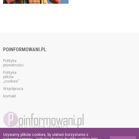
POINFORMOWANI.PL
Polityka
prywatności
Polityka
plików
„cookies”
Współpraca
Kontakt
Używamy plików cookies, by ułatwić korzystanie z
© 2026 poinformowani.pl.