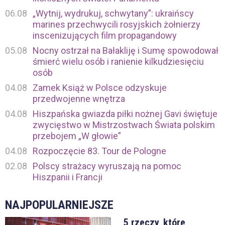
06.08
„Wytnij, wydrukuj, schwytany”: ukraińscy
marines przechwycili rosyjskich żołnierzy
inscenizujących film propagandowy
05.08
Nocny ostrzał na Bałakliję i Sumę spowodował
śmierć wielu osób i ranienie kilkudziesięciu
osób
04.08
Zamek Książ w Polsce odzyskuje
przedwojenne wnętrza
04.08
Hiszpańska gwiazda piłki nożnej Gavi świętuje
zwycięstwo w Mistrzostwach Świata polskim
przebojem „W głowie”
04.08
Rozpoczęcie 83. Tour de Pologne
02.08
Polscy strażacy wyruszają na pomoc
Hiszpanii i Francji
NAJPOPULARNIEJSZE
5 rzeczy, które