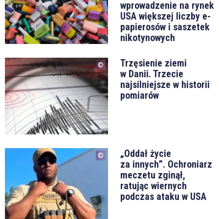
wprowadzenie na rynek
USA większej liczby e-
papierosów i saszetek
nikotynowych
Trzęsienie ziemi
w Danii. Trzecie
najsilniejsze w historii
pomiarów
„Oddał życie
za innych”. Ochroniarz
meczetu zginął,
ratując wiernych
podczas ataku w USA