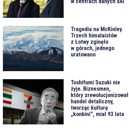
w centrach danych xAI
Tragedia na McKinley.
Trzech himalaistów
z Łotwy zginęło
w górach, jednego
uratowano
Toshifumi Suzuki nie
żyje. Biznesmen,
który zrewolucjonizował
handel detaliczny,
tworząc kulturę
„konbini”, miał 93 lata