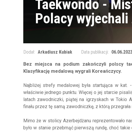
Taekwondo - Mis
Polacy wyjechali
Dodał:
Arkadiusz Kubiak
Data publikacji:
06.06.2023
Bez miejsca na podium zakończyli polscy ta
Klasyfikację medalową wygrali Koreańczycy.
Najbliżej strefy medalowej była startująca w kat.
właściwie jednego punktu. Więcej o jej starcie pisa
latach zawodniczki, piątej na igrzyskach w Tokio
finału przez tę samą zawodniczkę, z którą przegrała
Mimo że w stolicy Azerbejdżanu reprezentowało nas
było w stanie przebrnąć pierwszą rundę, choć takie