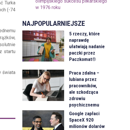
olimpijskiego sukcesu piłkarskiego
ść Turka
w 1976 roku
och (-74
NAJPOPULARNIEJSZE
 jednemu
5 rzeczy, które
krążków,
naprawdę
solutnie
ułatwiają nadanie
 startu
paczki przez
Paczkomat®
w świata
Praca zdalna –
lubiana przez
pracowników,
ale szkodząca
zdrowiu
psychicznemu
Google zapłaci
SpaceX 920
milionów dolarów