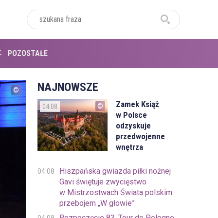
POZOSTAŁE
NAJNOWSZE
Zamek Książ
04.08
w Polsce
odzyskuje
przedwojenne
wnętrza
Hiszpańska gwiazda piłki nożnej
04.08
Gavi świętuje zwycięstwo
w Mistrzostwach Świata polskim
przebojem „W głowie”
Rozpoczęcie 83. Tour de Pologne