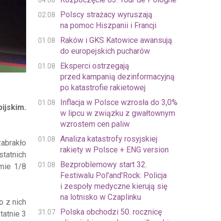
04.08
Polscy strażacy wyruszają
02.08
na pomoc Hiszpanii i Francji
Raków i GKS Katowice awansują
01.08
do europejskich pucharów
Eksperci ostrzegają
01.08
przed kampanią dezinformacyjną
po katastrofie rakietowej
Inflacja w Polsce wzrosła do 3,0%
01.08
ijskim.
w lipcu w związku z gwałtownym
wzrostem cen paliw
Analiza katastrofy rosyjskiej
01.08
zabrakło
rakiety w Polsce + ENG version
statnich
Bezproblemowy start 32.
01.08
omie 1/8
Festiwalu Pol'and'Rock: Policja
i zespoły medyczne kierują się
na lotnisko w Czaplinku
o z nich
Polska obchodzi 50. rocznicę
31.07
tatnie 3