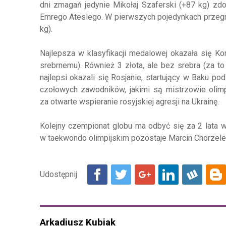
dni zmagań jedynie Mikołaj Szaferski (+87 kg) zd
Emrego Ateslego. W pierwszych pojedynkach przegral
kg).
Najlepsza w klasyfikacji medalowej okazała się K
srebrnemu). Również 3 złota, ale bez srebra (za t
najlepsi okazali się Rosjanie, startujący w Baku po
czołowych zawodników, jakimi są mistrzowie olimp
za otwarte wspieranie rosyjskiej agresji na Ukrainę.
Kolejny czempionat globu ma odbyć się za 2 lata 
w taekwondo olimpijskim pozostaje Marcin Chorzele
Arkadiusz Kubiak