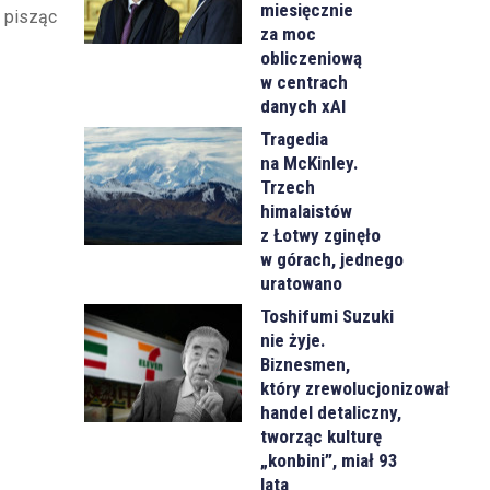
miesięcznie
, pisząc
za moc
obliczeniową
w centrach
danych xAI
Tragedia
na McKinley.
Trzech
himalaistów
z Łotwy zginęło
w górach, jednego
uratowano
Toshifumi Suzuki
nie żyje.
Biznesmen,
który zrewolucjonizował
handel detaliczny,
tworząc kulturę
„konbini”, miał 93
lata