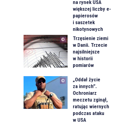
na rynek USA
większej liczby e-
papierosów
i saszetek
nikotynowych
Trzęsienie ziemi
w Danii. Trzecie
najsilniejsze
w historii
pomiarów
„Oddał życie
za innych”.
Ochroniarz
meczetu zginął,
ratując wiernych
podczas ataku
w USA