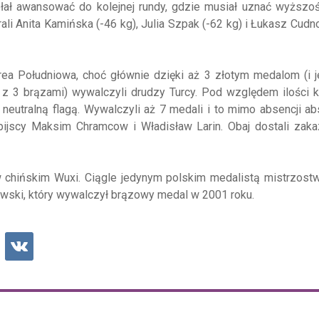
ołał awansować do kolejnej rundy, gdzie musiał uznać wyższo
i Anita Kamińska (-46 kg), Julia Szpak (-62 kg) i Łukasz Cudn
orea Południowa, choć głównie dzięki aż 3 złotym medalom (i
o z 3 brązami) wywalczyli drudzy Turcy. Pod względem ilości 
d neutralną flagą. Wywalczyli aż 7 medali i to mimo absencji ab
ijscy Maksim Chramcow i Władisław Larin. Obaj dostali zakaz
w chińskim Wuxi. Ciągle jedynym polskim medalistą mistrzost
wski, który wywalczył brązowy medal w 2001 roku.