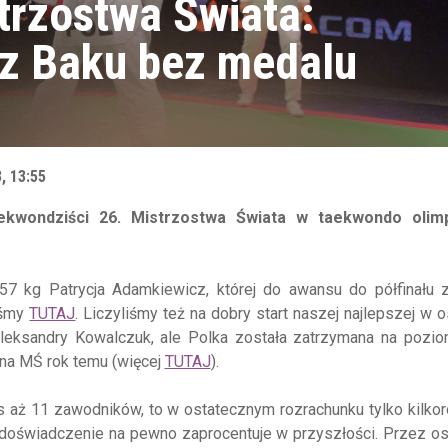
trzostwa Świata:
 z Baku bez medalu
, 13:55
ekwondziści 26. Mistrzostwa Świata w taekwondo olimp
 -57 kg Patrycja Adamkiewicz, której do awansu do półfinału 
liśmy
TUTAJ
. Liczyliśmy też na dobry start naszej najlepszej w o
 Aleksandry Kowalczuk, ale Polka została zatrzymana na pozi
 na MŚ rok temu (więcej
TUTAJ
).
 aż 11 zawodników, to w ostatecznym rozrachunku tylko kilkor
 doświadczenie na pewno zaprocentuje w przyszłości. Przez os