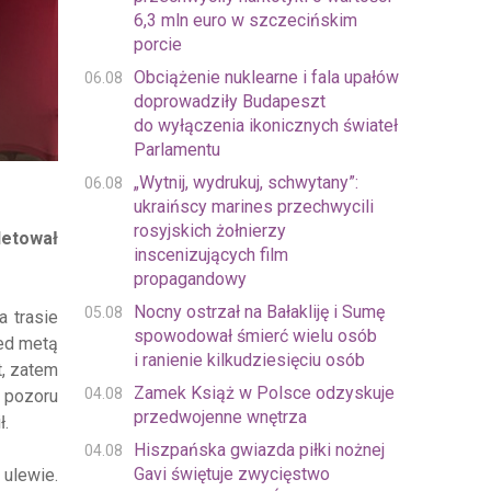
6,3 mln euro w szczecińskim
porcie
Obciążenie nuklearne i fala upałów
06.08
doprowadziły Budapeszt
do wyłączenia ikonicznych świateł
Parlamentu
„Wytnij, wydrukuj, schwytany”:
06.08
ukraińscy marines przechwycili
rosyjskich żołnierzy
etował
inscenizujących film
propagandowy
Nocny ostrzał na Bałakliję i Sumę
05.08
a trasie
spowodował śmierć wielu osób
zed metą
i ranienie kilkudziesięciu osób
t, zatem
Zamek Książ w Polsce odzyskuje
04.08
Z pozoru
przedwojenne wnętrza
ł.
Hiszpańska gwiazda piłki nożnej
04.08
Gavi świętuje zwycięstwo
 ulewie.