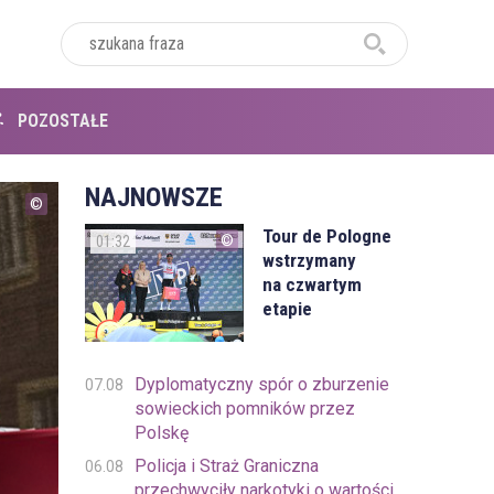
POZOSTAŁE
NAJNOWSZE
Tour de Pologne
01:32
wstrzymany
na czwartym
etapie
Dyplomatyczny spór o zburzenie
07.08
sowieckich pomników przez
Polskę
Policja i Straż Graniczna
06.08
przechwyciły narkotyki o wartości