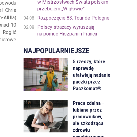
w Mistrzostwach Świata polskim
z powodu
przebojem „W głowie”
ł Chris
-AlUla)
Rozpoczęcie 83. Tour de Pologne
04.08
onad 10
Polscy strażacy wyruszają
02.08
 Roglić
na pomoc Hiszpanii i Francji
emierowe
NAJPOPULARNIEJSZE
5 rzeczy, które
naprawdę
ułatwiają nadanie
paczki przez
Paczkomat®
Praca zdalna –
lubiana przez
pracowników,
ale szkodząca
zdrowiu
psychicznemu