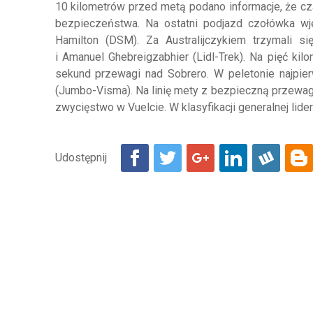
10 kilometrów przed metą podano informacje, że c
bezpieczeństwa. Na ostatni podjazd czołówka wj
Hamilton (DSM). Za Australijczykiem trzymali s
i Amanuel Ghebreigzabhier (Lidl-Trek). Na pięć k
sekund przewagi nad Sobrero. W peletonie najpie
(Jumbo-Visma). Na linię mety z bezpieczną przewa
zwycięstwo w Vuelcie. W klasyfikacji generalnej li