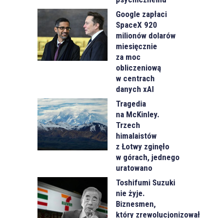
Google zapłaci
SpaceX 920
milionów dolarów
miesięcznie
za moc
obliczeniową
w centrach
danych xAI
Tragedia
na McKinley.
Trzech
himalaistów
z Łotwy zginęło
w górach, jednego
uratowano
Toshifumi Suzuki
nie żyje.
Biznesmen,
który zrewolucjonizował