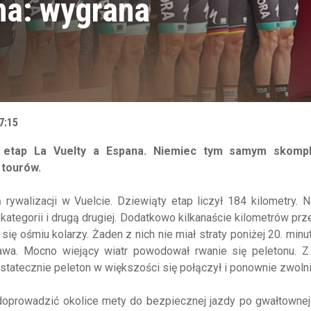
na: wygrana
7:15
 etap La Vuelty a Espana. Niemiec tym samym skompl
 tourów.
ywalizacji w Vuelcie. Dziewiąty etap liczył 184 kilometry. N
kategorii i drugą drugiej. Dodatkowo kilkanaście kilometrów pr
ię ośmiu kolarzy. Żaden z nich nie miał straty poniżej 20. minu
iekawa. Mocno wiejący wiatr powodował rwanie się peletonu. 
tatecznie peleton w większości się połączył i ponownie zwolni
 doprowadzić okolice mety do bezpiecznej jazdy po gwałtownej