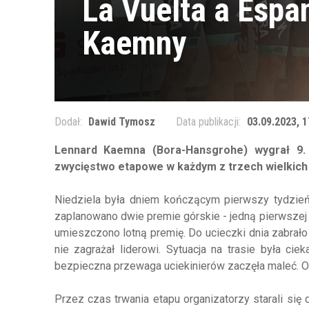
La Vuelta a Espa
Kaemny
Dodał:
Dawid Tymosz
Data publikacji:
03.09.2023, 1
Lennard Kaemna (Bora-Hansgrohe) wygrał 9.
zwycięstwo etapowe w każdym z trzech wielkich
Niedziela była dniem kończącym pierwszy tydzień r
zaplanowano dwie premie górskie - jedną pierwszej 
umieszczono lotną premię. Do ucieczki dnia zabrało s
nie zagrażał liderowi. Sytuacja na trasie była c
bezpieczna przewaga uciekinierów zaczęła maleć. Os
Przez czas trwania etapu organizatorzy starali się