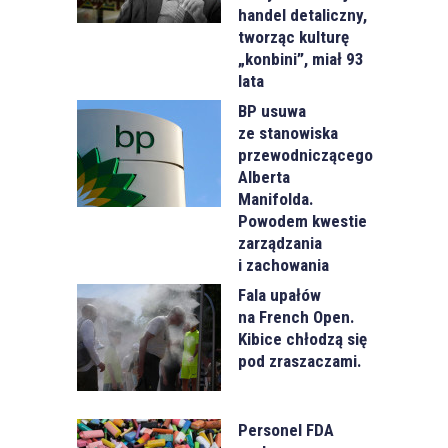
handel detaliczny,
tworząc kulturę
„konbini”, miał 93
lata
BP usuwa
ze stanowiska
przewodniczącego
Alberta
Manifolda.
Powodem kwestie
zarządzania
i zachowania
Fala upałów
na French Open.
Kibice chłodzą się
pod zraszaczami.
Personel FDA