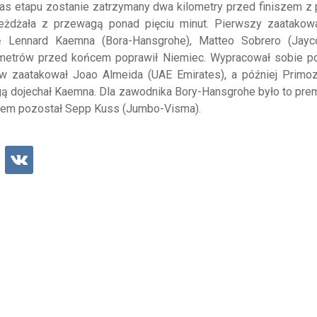
zas etapu zostanie zatrzymany dwa kilometry przed finiszem 
eżdżała z przewagą ponad pięciu minut. Pierwszy zaatakowa
ię Lennard Kaemna (Bora-Hansgrohe), Matteo Sobrero (Jayco
ilometrów przed końcem poprawił Niemiec. Wypracował sobie p
rw zaatakował Joao Almeida (UAE Emirates), a później Primoz
gą dojechał Kaemna. Dla zawodnika Bory-Hansgrohe było to pr
derem pozostał Sepp Kuss (Jumbo-Visma).