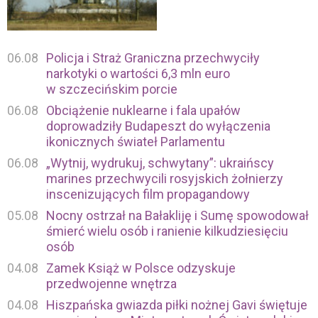
06.08
Policja i Straż Graniczna przechwyciły
narkotyki o wartości 6,3 mln euro
w szczecińskim porcie
06.08
Obciążenie nuklearne i fala upałów
doprowadziły Budapeszt do wyłączenia
ikonicznych świateł Parlamentu
06.08
„Wytnij, wydrukuj, schwytany”: ukraińscy
marines przechwycili rosyjskich żołnierzy
inscenizujących film propagandowy
05.08
Nocny ostrzał na Bałakliję i Sumę spowodował
śmierć wielu osób i ranienie kilkudziesięciu
osób
04.08
Zamek Książ w Polsce odzyskuje
przedwojenne wnętrza
04.08
Hiszpańska gwiazda piłki nożnej Gavi świętuje