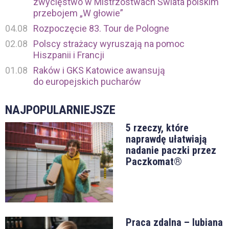
zwycięstwo w Mistrzostwach Świata polskim
przebojem „W głowie”
04.08
Rozpoczęcie 83. Tour de Pologne
02.08
Polscy strażacy wyruszają na pomoc
Hiszpanii i Francji
01.08
Raków i GKS Katowice awansują
do europejskich pucharów
NAJPOPULARNIEJSZE
5 rzeczy, które
naprawdę ułatwiają
nadanie paczki przez
Paczkomat®
Praca zdalna – lubiana