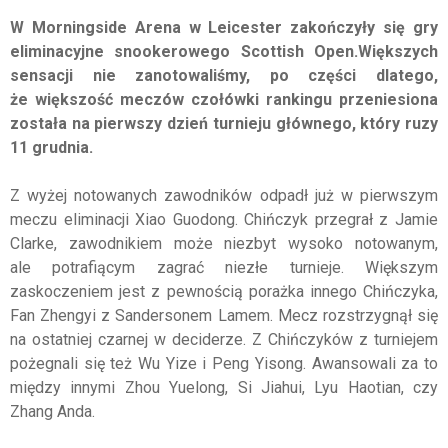
W Morningside Arena w Leicester zakończyły się gry
eliminacyjne snookerowego Scottish Open.Większych
sensacji nie zanotowaliśmy, po części dlatego,
że większość meczów czołówki rankingu przeniesiona
została na pierwszy dzień turnieju głównego, który ruzy
11 grudnia.
Z wyżej notowanych zawodników odpadł już w pierwszym
meczu eliminacji Xiao Guodong. Chińczyk przegrał z Jamie
Clarke, zawodnikiem może niezbyt wysoko notowanym,
ale potrafiącym zagrać niezłe turnieje. Większym
zaskoczeniem jest z pewnością porażka innego Chińczyka,
Fan Zhengyi z Sandersonem Lamem. Mecz rozstrzygnął się
na ostatniej czarnej w deciderze. Z Chińczyków z turniejem
pożegnali się też Wu Yize i Peng Yisong. Awansowali za to
między innymi Zhou Yuelong, Si Jiahui, Lyu Haotian, czy
Zhang Anda.