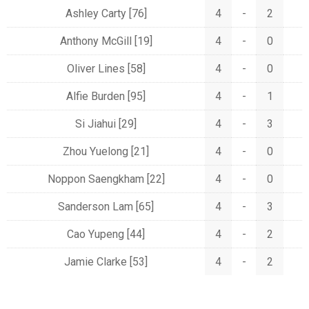
Ashley Carty
[76]
4
-
2
Anthony McGill
[19]
4
-
0
Oliver Lines
[58]
4
-
0
Alfie Burden
[95]
4
-
1
Si Jiahui
[29]
4
-
3
Zhou Yuelong
[21]
4
-
0
Noppon Saengkham
[22]
4
-
0
Sanderson Lam
[65]
4
-
3
Cao Yupeng
[44]
4
-
2
Jamie Clarke
[53]
4
-
2