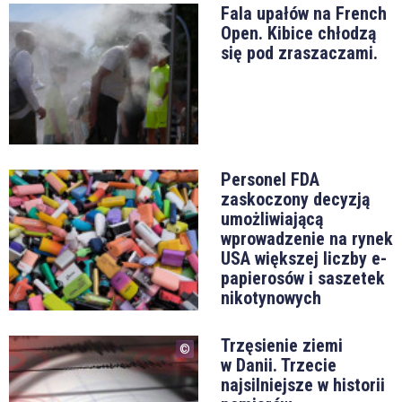
Fala upałów na French
Open. Kibice chłodzą
się pod zraszaczami.
Personel FDA
zaskoczony decyzją
umożliwiającą
wprowadzenie na rynek
USA większej liczby e-
papierosów i saszetek
nikotynowych
Trzęsienie ziemi
w Danii. Trzecie
najsilniejsze w historii