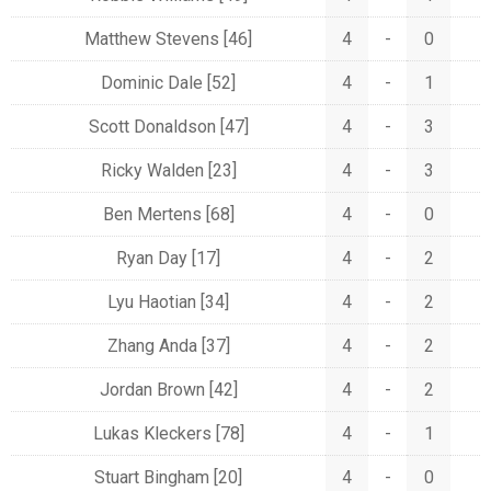
Matthew Stevens
[46]
4
-
0
Dominic Dale
[52]
4
-
1
Scott Donaldson
[47]
4
-
3
Ricky Walden
[23]
4
-
3
Ben Mertens
[68]
4
-
0
Ryan Day
[17]
4
-
2
Lyu Haotian
[34]
4
-
2
Zhang Anda
[37]
4
-
2
Jordan Brown
[42]
4
-
2
Lukas Kleckers
[78]
4
-
1
Stuart Bingham
[20]
4
-
0