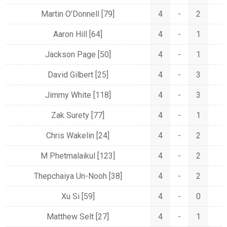
Martin O'Donnell
[79]
4
-
2
Aaron Hill
[64]
4
-
1
Jackson Page
[50]
4
-
1
David Gilbert
[25]
4
-
3
Jimmy White
[118]
4
-
3
Zak Surety
[77]
4
-
1
Chris Wakelin
[24]
4
-
2
M Phetmalaikul
[123]
4
-
2
Thepchaiya Un-Nooh
[38]
4
-
2
Xu Si
[59]
4
-
0
Matthew Selt
[27]
4
-
1