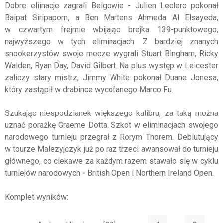
Dobre eliinacje zagrali Belgowie - Julien Leclerc pokonał
Baipat Siripaporn, a Ben Martens Ahmeda Al Elsayeda,
w czwartym frejmie wbijając brejka 139-punktowego,
najwyższego w tych eliminacjach. Z bardziej znanych
snookerzystów swoje mecze wygrali Stuart Bingham, Ricky
Walden, Ryan Day, David Gilbert. Na plus występ w Leicester
zaliczy stary mistrz, Jimmy White pokonał Duane Jonesa,
który zastąpił w drabince wycofanego Marco Fu.
Szukając niespodzianek większego kalibru, za taką można
uznać porażkę Graeme Dotta. Szkot w eliminacjach swojego
narodowego turnieju przegrał z Rorym Thorem. Debiutujący
w tourze Malezyjczyk już po raz trzeci awansował do turnieju
głównego, co ciekawe za każdym razem stawało się w cyklu
turniejów narodowych - British Open i Northern Ireland Open.
Komplet wyników: