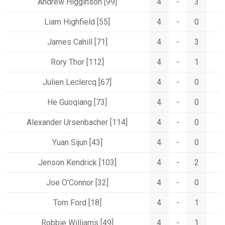
Andrew Higginson
[99]
4
-
3
Liam Highfield
[55]
4
-
0
James Cahill
[71]
4
-
3
Rory Thor
[112]
4
-
1
Julien Leclercq
[67]
4
-
0
He Guoqiang
[73]
4
-
0
Alexander Ursenbacher
[114]
4
-
0
Yuan Sijun
[43]
4
-
0
Jenson Kendrick
[103]
4
-
2
Joe O'Connor
[32]
4
-
0
Tom Ford
[18]
4
-
1
Robbie Williams
[49]
4
-
1