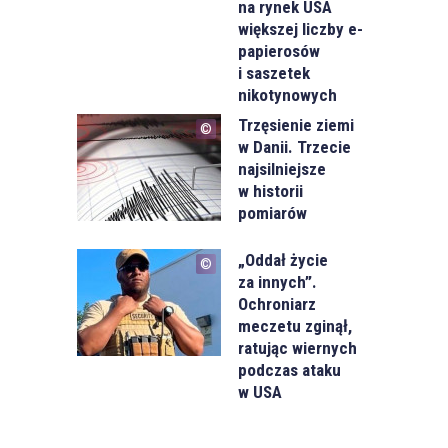
na rynek USA
większej liczby e-
papierosów
i saszetek
nikotynowych
Trzęsienie ziemi
w Danii. Trzecie
najsilniejsze
w historii
pomiarów
„Oddał życie
za innych”.
Ochroniarz
meczetu zginął,
ratując wiernych
podczas ataku
w USA