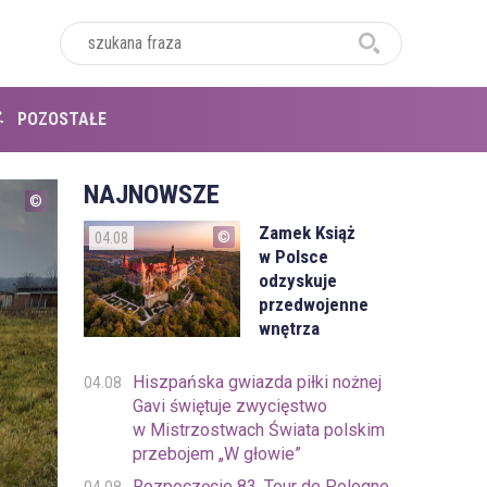
POZOSTAŁE
NAJNOWSZE
Zamek Książ
04.08
w Polsce
odzyskuje
przedwojenne
wnętrza
Hiszpańska gwiazda piłki nożnej
04.08
Gavi świętuje zwycięstwo
w Mistrzostwach Świata polskim
przebojem „W głowie”
Rozpoczęcie 83. Tour de Pologne