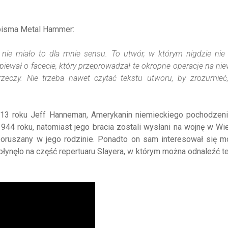
opisma Metal Hammer:
y nie miało to dla mnie sensu. To utwór, w którym nigdzie nie
piewał o facecie, który przeprowadzał te okropne operacje na ni
rzeczy. Nie trzeba nawet czytać tekstu utworu, by zrozumieć
2013 roku Jeff Hanneman, Amerykanin niemieckiego pochodzeni
1944 roku, natomiast jego bracia zostali wysłani na wojnę w Wi
oruszany w jego rodzinie. Ponadto on sam interesował się m
płynęło na część repertuaru Slayera, w którym można odnaleźć t