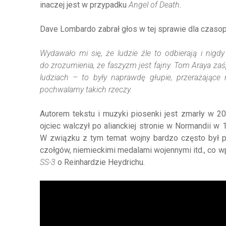
inaczej jest w przypadku
Angel of Death
.
Dave Lombardo zabrał głos w tej sprawie dla czas
Wydawało mi się, że ludzie źle to odbierają i nigd
do zrozumienia, że faszyzm jest fajny. Tom Araya zaś
ludziach – to były naprawdę głupie, przerażające 
pochwalamy takich rzeczy.
Autorem tekstu i muzyki piosenki jest zmarły w 
ojciec walczył po alianckiej stronie w Normandii w 
W związku z tym temat wojny bardzo często był p
czołgów, niemieckimi medalami wojennymi itd., co w
SS-3
o Reinhardzie Heydrichu.