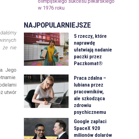
olimpijskiego sukcesu piłkarskiego
w 1976 roku
NAJPOPULARNIEJSZE
 daliśmy
5 rzeczy, które
ewinnych
naprawdę
, że nie
ułatwiają nadanie
paczki przez
Paczkomat®
a. Jego
etnamie.
Praca zdalna –
lubiana przez
odelami
pracowników,
eż utwór
ale szkodząca
zdrowiu
psychicznemu
Google zapłaci
SpaceX 920
milionów dolarów