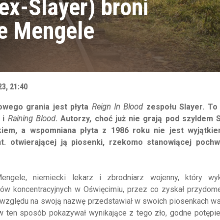
x-Slayer) broni
ie Mengele
23, 21:40
wego grania jest płyta
Reign In Blood
zespołu Slayer. To
i
Raining Blood
. Autorzy, choć już nie grają pod szyldem S
iem, a wspomniana płyta z 1986 roku nie jest wyjątkie
. otwierającej ją piosenki, rzekomo stanowiącej pochw
ngele, niemiecki lekarz i zbrodniarz wojenny, który wy
ów koncentracyjnych w Oświęcimiu, przez co zyskał przydo
ze względu na swoją nazwę przedstawiał w swoich piosenkach w
w ten sposób pokazywał wynikające z tego zło, godne potępie