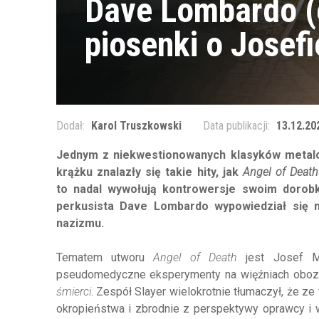
Dave Lombardo (e
piosenki o Josef
Dodał:
Karol Truszkowski
Data publikacji:
13.12.20
Jednym z niekwestionowanych klasyków metalo
krążku znalazły się takie hity, jak
Angel of Death
to nadal wywołują kontrowersje swoim dorobk
perkusista Dave Lombardo wypowiedział się nt
nazizmu.
Tematem utworu
Angel of Death
jest Josef Me
pseudomedyczne eksperymenty na więźniach oboz
śmierci
. Zespół Slayer wielokrotnie tłumaczył, że 
okropieństwa i zbrodnie z perspektywy oprawcy i 