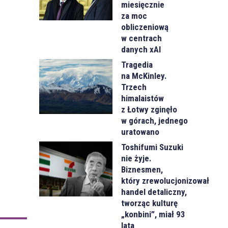
miesięcznie
za moc
obliczeniową
w centrach
danych xAI
Tragedia
na McKinley.
Trzech
himalaistów
z Łotwy zginęło
w górach, jednego
uratowano
Toshifumi Suzuki
nie żyje.
Biznesmen,
który zrewolucjonizował
handel detaliczny,
tworząc kulturę
„konbini”, miał 93
lata