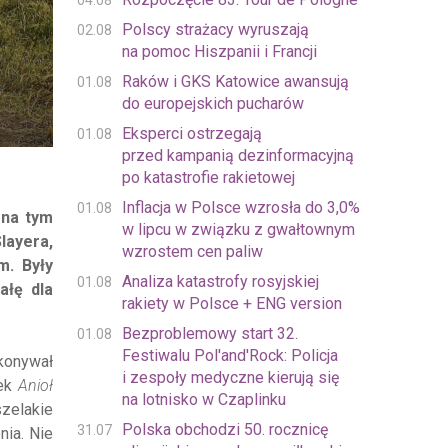
04.08
Polscy strażacy wyruszają
02.08
na pomoc Hiszpanii i Francji
Raków i GKS Katowice awansują
01.08
do europejskich pucharów
Eksperci ostrzegają
01.08
przed kampanią dezinformacyjną
po katastrofie rakietowej
Inflacja w Polsce wzrosła do 3,0%
01.08
 na tym
w lipcu w związku z gwałtownym
layera,
wzrostem cen paliw
m. Były
Analiza katastrofy rosyjskiej
01.08
ałę dla
rakiety w Polsce + ENG version
Bezproblemowy start 32.
01.08
Festiwalu Pol'and'Rock: Policja
konywał
i zespoły medyczne kierują się
mek
Anioł
na lotnisko w Czaplinku
szelakie
Polska obchodzi 50. rocznicę
31.07
nia. Nie