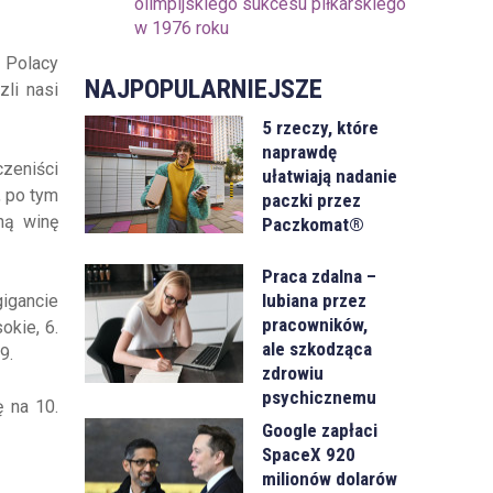
olimpijskiego sukcesu piłkarskiego
w 1976 roku
. Polacy
NAJPOPULARNIEJSZE
zli nasi
5 rzeczy, które
naprawdę
czeniści
ułatwiają nadanie
, po tym
paczki przez
ną winę
Paczkomat®
Praca zdalna –
lubiana przez
gigancie
pracowników,
okie, 6.
ale szkodząca
9.
zdrowiu
psychicznemu
ę na 10.
Google zapłaci
SpaceX 920
milionów dolarów