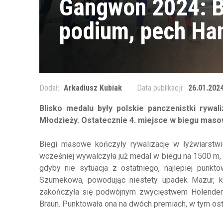
Gangwon 2024: B
podium, pech Ha
Dodał:
Arkadiusz Kubiak
Data publikacji:
26.01.2024
Blisko medalu były polskie panczenistki rywa
Młodzieży. Ostatecznie 4. miejsce w biegu maso
Biegi masowe kończyły rywalizację w łyżwiarstwi
wcześniej wywalczyła już medal w biegu na 1500 m, z
gdyby nie sytuacja z ostatniego, najlepiej punk
Szumekowa, powodując niestety upadek Mazur, któr
zakończyła się podwójnym zwycięstwem Holenderek
Braun. Punktowała ona na dwóch premiach, w tym ostat