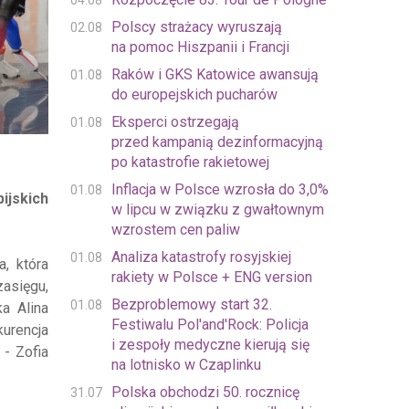
04.08
Polscy strażacy wyruszają
02.08
na pomoc Hiszpanii i Francji
Raków i GKS Katowice awansują
01.08
do europejskich pucharów
Eksperci ostrzegają
01.08
przed kampanią dezinformacyjną
po katastrofie rakietowej
Inflacja w Polsce wzrosła do 3,0%
01.08
ijskich
w lipcu w związku z gwałtownym
wzrostem cen paliw
Analiza katastrofy rosyjskiej
01.08
, która
rakiety w Polsce + ENG version
zasięgu,
Bezproblemowy start 32.
01.08
a Alina
Festiwalu Pol'and'Rock: Policja
urencja
i zespoły medyczne kierują się
- Zofia
na lotnisko w Czaplinku
Polska obchodzi 50. rocznicę
31.07