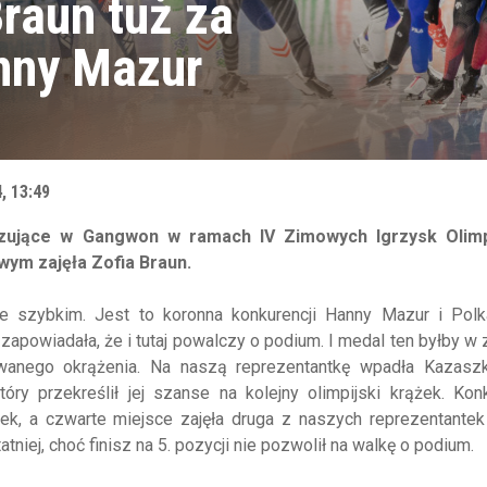
raun tuż za
nny Mazur
, 13:49
lizujące w Gangwon w ramach IV Zimowych Igrzysk Olimp
wym zajęła Zofia Braun.
e szybkim. Jest to koronna konkurencji Hanny Mazur i Polka
apowiadała, że i tutaj powalczy o podium. I medal ten byłby w 
towanego okrążenia. Na naszą reprezentantkę wpadła Kazaszk
y przekreślił jej szanse na kolejny olimpijski krążek. Konk
, a czwarte miejsce zajęła druga z naszych reprezentantek 
niej, choć finisz na 5. pozycji nie pozwolił na walkę o podium.