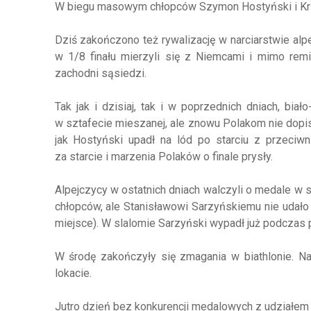
W biegu masowym chłopców Szymon Hostyński i Krzys
Dziś zakończono też rywalizację w narciarstwie alp
w 1/8 finału mierzyli się z Niemcami i mimo remi
zachodni sąsiedzi.
Tak jak i dzisiaj, tak i w poprzednich dniach, biał
w sztafecie mieszanej, ale znowu Polakom nie dopis
jak Hostyński upadł na lód po starciu z przeciw
za starcie i marzenia Polaków o finale prysły.
Alpejczycy w ostatnich dniach walczyli o medale w 
chłopców, ale Stanisławowi Sarzyńskiemu nie udało
miejsce). W slalomie Sarzyński wypadł już podczas
W środę zakończyły się zmagania w biathlonie. Na
lokacie.
Jutro dzień bez konkurencji medalowych z udziałem