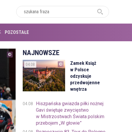
POZOSTAŁE
NAJNOWSZE
Zamek Książ
04.08
w Polsce
odzyskuje
przedwojenne
wnętrza
Hiszpańska gwiazda piłki nożnej
04.08
Gavi świętuje zwycięstwo
w Mistrzostwach Świata polskim
przebojem „W głowie”
Rozpoczęcie 83. Tour de Pologne