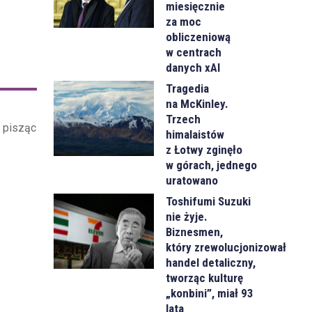
miesięcznie
za moc
obliczeniową
w centrach
danych xAI
Tragedia
na McKinley.
Trzech
, pisząc
himalaistów
z Łotwy zginęło
w górach, jednego
uratowano
Toshifumi Suzuki
nie żyje.
Biznesmen,
który zrewolucjonizował
handel detaliczny,
tworząc kulturę
„konbini”, miał 93
lata