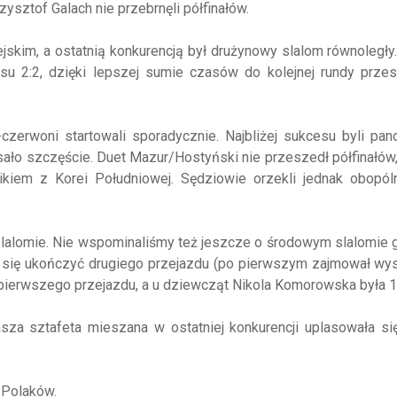
ztof Galach nie przebrnęli półfinałów.
ejskim, a ostatnią konkurencją był drużynowy slalom równoległy
su 2:2, dzięki lepszej sumie czasów do kolejnej rundy przes
o-czerwoni startowali sporadycznie. Najbliżej sukcesu byli pan
ało szczęście. Duet Mazur/Hostyński nie przeszedł półfinałów
nikiem z Korei Południowej. Sędziowie orzekli jednak obopól
slalomie. Nie wspominaliśmy też jeszcze o środowym slalomie 
 się ukończyć drugiego przejazdu (po pierwszym zajmował wys
 pierwszego przejazdu, a u dziewcząt Nikola Komorowska była 1
sza sztafeta mieszana w ostatniej konkurencji uplasowała si
 Polaków.