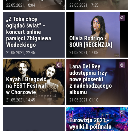
22.05.2021, 18:04
22.05.2021, 17:35
„Z Tobą chcę
oglądać świat” -
koncert online
pamięci Zbigniewa
Olivia Rodrigo -
Wodeckiego
SOUR [RECENZJA]
21.05.2021, 22:45
21.05.2021, 17:05
Lana Del Rey
udostępnia trzy
Kayah i Bregović
nowe piosenki
na FEST Festival
z nadchodzącego
w Chorzowie
albumu
21.05.2021, 14:45
21.05.2021, 01:10
Eurowizja 2021 -
wyniki II półfinału.