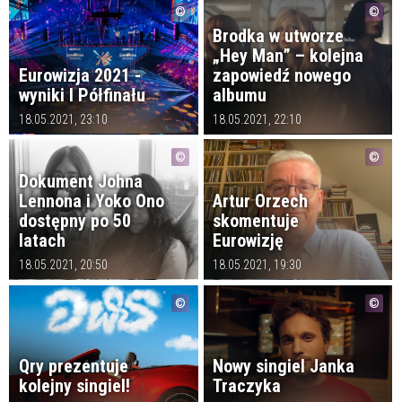
Brodka w utworze
„Hey Man” – kolejna
Eurowizja 2021 -
zapowiedź nowego
wyniki I Półfinału
albumu
18.05.2021, 23:10
18.05.2021, 22:10
Dokument Johna
Lennona i Yoko Ono
Artur Orzech
dostępny po 50
skomentuje
latach
Eurowizję
18.05.2021, 20:50
18.05.2021, 19:30
Qry prezentuje
Nowy singiel Janka
kolejny singiel!
Traczyka