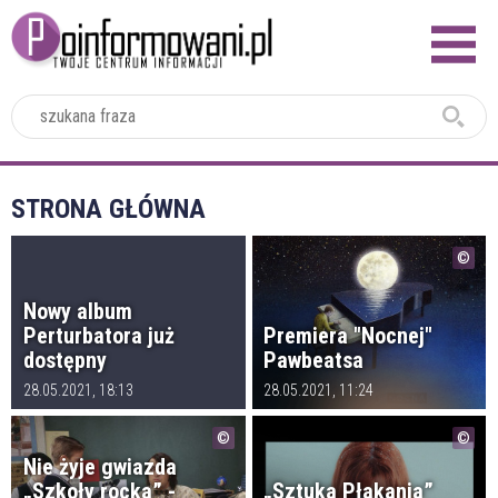
2024
STRONA GŁÓWNA
Nowy album
Perturbatora już
Premiera "Nocnej"
dostępny
Pawbeatsa
28.05.2021, 18:13
28.05.2021, 11:24
Nie żyje gwiazda
„Szkoły rocka” -
„Sztuka Płakania”