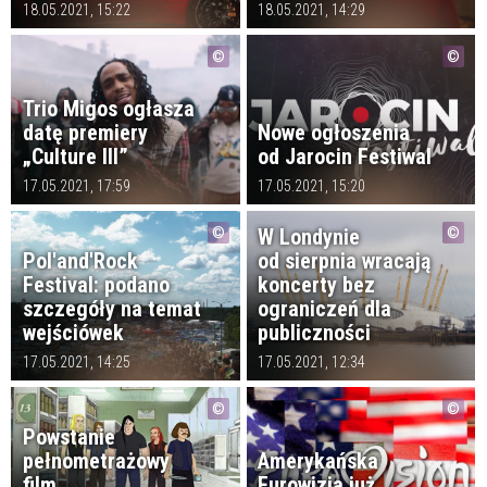
18.05.2021, 15:22
18.05.2021, 14:29
Trio Migos ogłasza
datę premiery
Nowe ogłoszenia
„Culture III”
od Jarocin Festiwal
17.05.2021, 17:59
17.05.2021, 15:20
W Londynie
Pol'and'Rock
od sierpnia wracają
Festival: podano
koncerty bez
szczegóły na temat
ograniczeń dla
wejściówek
publiczności
17.05.2021, 14:25
17.05.2021, 12:34
Powstanie
pełnometrażowy
Amerykańska
film
Eurowizja już