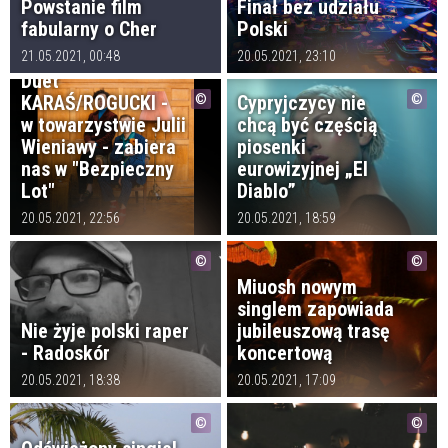
Powstanie film
Finał bez udziału
fabularny o Cher
Polski
21.05.2021, 00:48
20.05.2021, 23:10
Duet
KARAŚ/ROGUCKI -
Cypryjczycy nie
w towarzystwie Julii
chcą być częścią
Wieniawy - zabiera
piosenki
nas w "Bezpieczny
eurowizyjnej „El
Lot"
Diablo”
20.05.2021, 22:56
20.05.2021, 18:59
Miuosh nowym
singlem zapowiada
Nie żyje polski raper
jubileuszową trasę
- Radoskór
koncertową
20.05.2021, 18:38
20.05.2021, 17:09