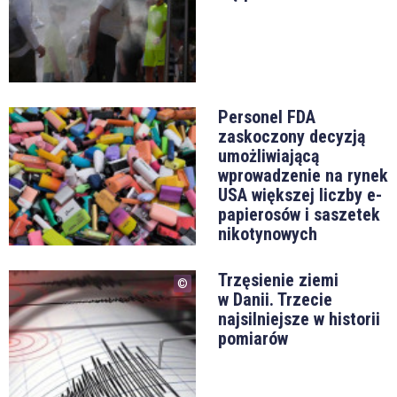
Personel FDA
zaskoczony decyzją
umożliwiającą
wprowadzenie na rynek
USA większej liczby e-
papierosów i saszetek
nikotynowych
Trzęsienie ziemi
w Danii. Trzecie
najsilniejsze w historii
pomiarów