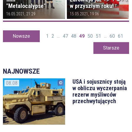
"Metalocalypse"
w przyszłym roku!
16.05.2021, 21:29
15.05.2021, 19:06
Nowsze
1
2
...
47
48
49
50
51
...
60
61
Starsze
NAJNOWSZE
USA i sojusznicy stoją
08.08
w obliczu wyczerpania
rezerw myśliwców
przechwytujących