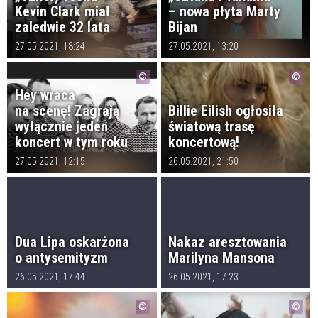
Kevin Clark miał
– nowa płyta Marty
zaledwie 32 lata
Bijan
27.05.2021, 18:24
27.05.2021, 13:20
Hey wraca
na scenę! Zagrają
Billie Eilish ogłosiła
wyłącznie jeden
światową trasę
koncert w tym roku
koncertową!
27.05.2021, 12:15
26.05.2021, 21:50
Dua Lipa oskarżona
Nakaz aresztowania
o antysemityzm
Marilyna Mansona
26.05.2021, 17:44
26.05.2021, 17:23