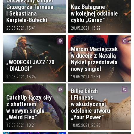
Odświeżony singiel
Grzegorza Turnaua
Kaz Bałagane
i Sebastiana
w kolejnej odsłonie
Karpiela-Bułecki
cyklu „Garaż”
20.05.2021, 15:41
20.05.2021, 15:29
Marcin Maciejczak
w duecie z Natalią
„WODECKI JAZZ ’70
Nykiel przedstawia
- DIALOGI”
nowy singiel
20.05.2021, 15:24
19.05.2021, 16:51
Billie Eilish
CatchUp łączy siły
i Finneas
z shafterem
w akustycznej
w nowym singlu
odsłonie utworu
„Weird Flex”
„Your Power”
19.05.2021, 10:21
18.05.2021, 23:29