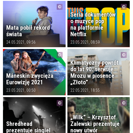
Seria dokumentów
o muzyce pop
Mata pobił rekord
na platformie
świata
Netflix
24.05.2021, 09:56
23.05.2021, 08:59
Klimatyczny powrót
do lat 90. serwuje
Måneskin zwycięża
Mrozu w piosence
Eurowizję 2021
„Złoto”
23.05.2021, 00:50
22.05.2021, 18:55
„Wilk” – Krzysztof
Shredhead
Zalewski prezentuje
prezentuje singiel
nowy utwór