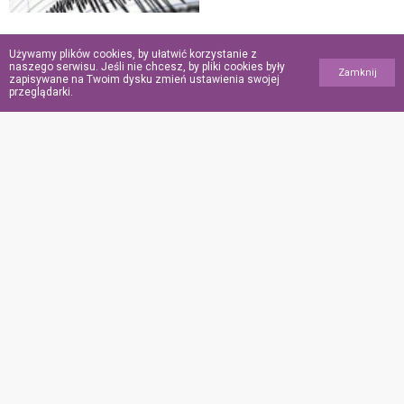
„Oddał życie
Używamy plików cookies, by ułatwić korzystanie z
za innych”. Ochroniarz
naszego serwisu. Jeśli nie chcesz, by pliki cookies były
Zamknij
zapisywane na Twoim dysku zmień ustawienia swojej
meczetu zginął,
przeglądarki.
ratując wiernych
podczas ataku w USA
POINFORMOWANI.PL
Polityka
prywatności
Polityka
plików