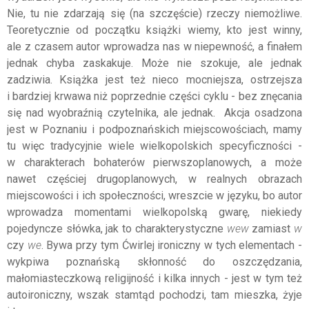
Nie, tu nie zdarzają się (na szczęście) rzeczy niemożliwe.
Teoretycznie od początku książki wiemy, kto jest winny,
ale z czasem autor wprowadza nas w niepewność, a finałem
jednak chyba zaskakuje. Może nie szokuje, ale jednak
zadziwia. Książka jest też nieco mocniejsza, ostrzejsza
i bardziej krwawa niż poprzednie części cyklu - bez znęcania
się nad wyobraźnią czytelnika, ale jednak. Akcja osadzona
jest w Poznaniu i podpoznańskich miejscowościach, mamy
tu więc tradycyjnie wiele wielkopolskich specyficzności -
w charakterach bohaterów pierwszoplanowych, a może
nawet częściej drugoplanowych, w realnych obrazach
miejscowości i ich społeczności, wreszcie w języku, bo autor
wprowadza momentami wielkopolską gwarę, niekiedy
pojedyncze słówka, jak to charakterystyczne
wew
zamiast
w
czy
we
. Bywa przy tym Ćwirlej ironiczny w tych elementach -
wykpiwa poznańską skłonność do oszczędzania,
małomiasteczkową religijność i kilka innych - jest w tym też
autoironiczny, wszak stamtąd pochodzi, tam mieszka, żyje