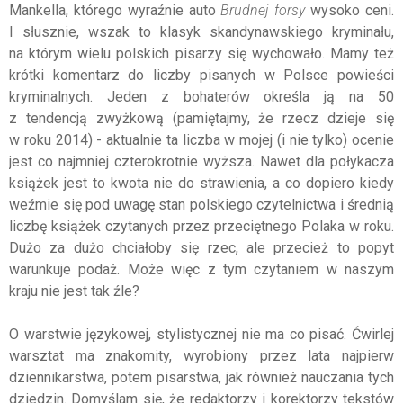
Mankella, którego wyraźnie auto
Brudnej forsy
wysoko ceni.
I słusznie, wszak to klasyk skandynawskiego kryminału,
na którym wielu polskich pisarzy się wychowało. Mamy też
krótki komentarz do liczby pisanych w Polsce powieści
kryminalnych. Jeden z bohaterów określa ją na 50
z tendencją zwyżkową (pamiętajmy, że rzecz dzieje się
w roku 2014) - aktualnie ta liczba w mojej (i nie tylko) ocenie
jest co najmniej czterokrotnie wyższa. Nawet dla połykacza
książek jest to kwota nie do strawienia, a co dopiero kiedy
weźmie się pod uwagę stan polskiego czytelnictwa i średnią
liczbę książek czytanych przez przeciętnego Polaka w roku.
Dużo za dużo chciałoby się rzec, ale przecież to popyt
warunkuje podaż. Może więc z tym czytaniem w naszym
kraju nie jest tak źle?
O warstwie językowej, stylistycznej nie ma co pisać. Ćwirlej
warsztat ma znakomity, wyrobiony przez lata najpierw
dziennikarstwa, potem pisarstwa, jak również nauczania tych
dziedzin. Domyślam się, że redaktorzy i korektorzy tekstów