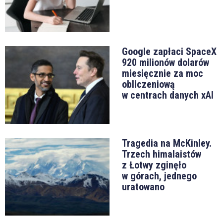
Google zapłaci SpaceX
920 milionów dolarów
miesięcznie za moc
obliczeniową
w centrach danych xAI
Tragedia na McKinley.
Trzech himalaistów
z Łotwy zginęło
w górach, jednego
uratowano