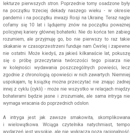
lekturze pierwszych stron. Poprzednie tomy osadzone były
na początku trzeciej dekady naszego wieku - w okresie
pandemii i na początku inwazji Rosji na Ukrainę. Teraz nagle
cofamy się 10 lat i lądujemy znów na początku poważnej
policyjnej kariery głównej bohaterki. Nie do końca ten zabieg
rozumiem, ale przyjmuję go, bo nie pierwszy to raz takie
skakanie w czasoprzestrzeni funduje nam Ćwirlej i zapewne
nie ostatni. Może kiedyś, za jakieś kilkanaście lat, pokuszę
się o próbę przeczytania twórczości tego pisarza nie
w kolejności wydawania poszczególnych powieści, lecz
zgodnie z chronologią opowieści w nich zawartych. Niemniej
uspokajam, tę książkę można przeczytać nie znając żadnej
innej z cyklu (cykli) - może nie wszystko w relacjach między
bohaterami będzie jasne i zrozumiałe, ale sama intryga nie
wymaga wracania do poprzednich odsłon.
A intryga jest jak zawsze smakowita, skomplikowana
i wielowątkowa. Wciąga czytelnika natychmiast, tempo
wydarzeń jest wysokie, ale nie wykracza poza racjonalność.