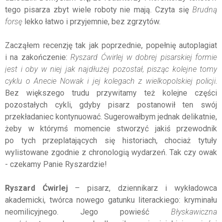
tego pisarza zbyt wiele roboty nie mają. Czyta się
Brudną
forsę
lekko łatwo i przyjemnie, bez zgrzytów.
Zacząłem recenzję tak jak poprzednie, popełnię autoplagiat
i na zakończenie:
Ryszard Ćwirlej w dobrej pisarskiej formie
jest i oby w niej jak najdłużej pozostał, pisząc kolejne tomy
cyklu o Anecie Nowak i jej kolegach z wielkopolskiej policji
.
Bez większego trudu przywitamy też kolejne części
pozostałych cykli, gdyby pisarz postanowił ten swój
przekładaniec kontynuować. Sugerowałbym jednak delikatnie,
żeby w którymś momencie stworzyć jakiś przewodnik
po tych przeplatających się historiach, chociaż tytuły
wylistowane zgodnie z chronologią wydarzeń. Tak czy owak
- czekamy Panie Ryszardzie!
Ryszard Ćwirlej
– pisarz, dziennikarz i wykładowca
akademicki, twórca nowego gatunku literackiego: kryminału
neomilicyjnego. Jego powieść
Błyskawiczna