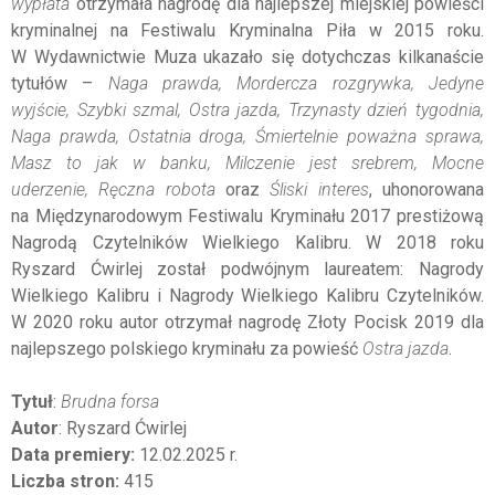
wypłata
otrzymała nagrodę dla najlepszej miejskiej powieści
kryminalnej na Festiwalu Kryminalna Piła w 2015 roku.
W Wydawnictwie Muza ukazało się dotychczas kilkanaście
tytułów –
Naga prawda, Mordercza rozgrywka, Jedyne
wyjście, Szybki szmal, Ostra jazda, Trzynasty dzień tygodnia,
Naga prawda, Ostatnia droga, Śmiertelnie poważna sprawa,
Masz to jak w banku, Milczenie jest srebrem, Mocne
uderzenie, Ręczna robota
oraz
Śliski interes
, uhonorowana
na Międzynarodowym Festiwalu Kryminału 2017 prestiżową
Nagrodą Czytelników Wielkiego Kalibru. W 2018 roku
Ryszard Ćwirlej został podwójnym laureatem: Nagrody
Wielkiego Kalibru i Nagrody Wielkiego Kalibru Czytelników.
W 2020 roku autor otrzymał nagrodę Złoty Pocisk 2019 dla
najlepszego polskiego kryminału za powieść
Ostra jazda
.
Tytuł
:
Brudna forsa
Autor
: Ryszard Ćwirlej
Data premiery:
12.02.2025 r.
Liczba stron:
415