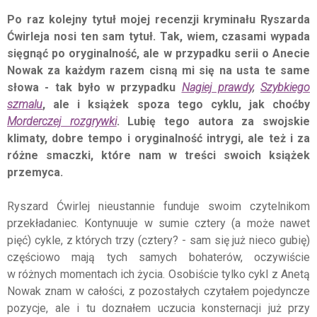
Po raz kolejny tytuł mojej recenzji kryminału Ryszarda
Ćwirleja nosi ten sam tytuł. Tak, wiem, czasami wypada
sięgnąć po oryginalność, ale w przypadku serii o Anecie
Nowak za każdym razem cisną mi się na usta te same
słowa - tak było w przypadku
Nagiej prawdy
,
Szybkiego
szmalu
, ale i książek spoza tego cyklu, jak choćby
Morderczej rozgrywki
. Lubię tego autora za swojskie
klimaty, dobre tempo i oryginalność intrygi, ale też i za
różne smaczki, które nam w treści swoich książek
przemyca.
Ryszard Ćwirlej nieustannie funduje swoim czytelnikom
przekładaniec. Kontynuuje w sumie cztery (a może nawet
pięć) cykle, z których trzy (cztery? - sam się już nieco gubię)
częściowo mają tych samych bohaterów, oczywiście
w różnych momentach ich życia. Osobiście tylko cykl z Anetą
Nowak znam w całości, z pozostałych czytałem pojedyncze
pozycje, ale i tu doznałem uczucia konsternacji już przy