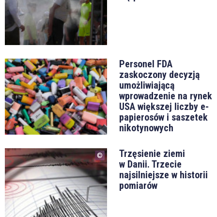
Personel FDA
zaskoczony decyzją
umożliwiającą
wprowadzenie na rynek
USA większej liczby e-
papierosów i saszetek
nikotynowych
Trzęsienie ziemi
w Danii. Trzecie
najsilniejsze w historii
pomiarów