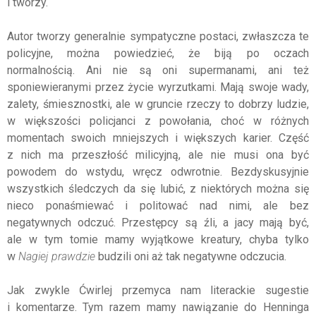
i tworzy.
Autor tworzy generalnie sympatyczne postaci, zwłaszcza te
policyjne, można powiedzieć, że biją po oczach
normalnością. Ani nie są oni supermanami, ani też
sponiewieranymi przez życie wyrzutkami. Mają swoje wady,
zalety, śmiesznostki, ale w gruncie rzeczy to dobrzy ludzie,
w większości policjanci z powołania, choć w różnych
momentach swoich mniejszych i większych karier. Część
z nich ma przeszłość milicyjną, ale nie musi ona być
powodem do wstydu, wręcz odwrotnie. Bezdyskusyjnie
wszystkich śledczych da się lubić, z niektórych można się
nieco ponaśmiewać i politować nad nimi, ale bez
negatywnych odczuć. Przestępcy są źli, a jacy mają być,
ale w tym tomie mamy wyjątkowe kreatury, chyba tylko
w
Nagiej prawdzie
budzili oni aż tak negatywne odczucia.
Jak zwykle Ćwirlej przemyca nam literackie sugestie
i komentarze. Tym razem mamy nawiązanie do Henninga