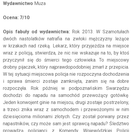
Wydawnictwo
Muza
Ocena: 7/10
Opis fabuły od wydawnictwa:
Rok 2013. W Szamotułach
dwóch nastolatków natrafia na zwłoki mężczyzny leżące
w krzakach nad rzeką. Lekarz, który przyjeżdża na miejsce
wraz z policją, stwierdza, że nic nie wskazuje na to, by ktoś
przyczynił się do śmierci tego człowieka. To miejscowy
drobny pijaczek, który najprawdopodobniej zmarł z przepicia.
W tej sytuacji miejscowa policja nie rozpoczyna dochodzenia
i sprawa śmierci zostaje zamknięta, zanim się na dobre
rozpoczęła. Rok później w podpoznańskim Swarzędzu
dochodzi do napadu na samochód przewożący gotówkę.
Jeden konwojent ginie na miejscu, drugi zostaje postrzelony,
a trzeci znika wraz z samochodem i przewożonymi w nim
dziesięcioma milionami złotych. Czy został porwany przez
napastników, czy może sam jest sprawcą napadu? Śledztwo
prowadzą policjanci z Komendy Wojewódzkiej Policji