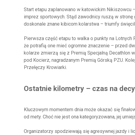
Start etapu zaplanowano w katowickim Nikiszowcu – 
imprez sportowych. Stąd zawodnicy ruszą w stronę g
doskonale znane kibicom kolarstwa – triumfy święcil
Pierwsza część etapu to walka o punkty na Lotnych
że potrafią one mieć ogromne znaczenie – przed dwo
kolarze zmierzą się z Premią Specjalną Decathlo
pod Kocierz, nagradzanym Premią Górską PZU. Kolej
Przełęczy Krowiarki.
Ostatnie kilometry – czas na dec
Kluczowym momentem dnia może okazać się finałow
od mety. Choć nie jest ona kategoryzowana, jej umie
Organizatorzy spodziewają się agresywnej jazdy i li