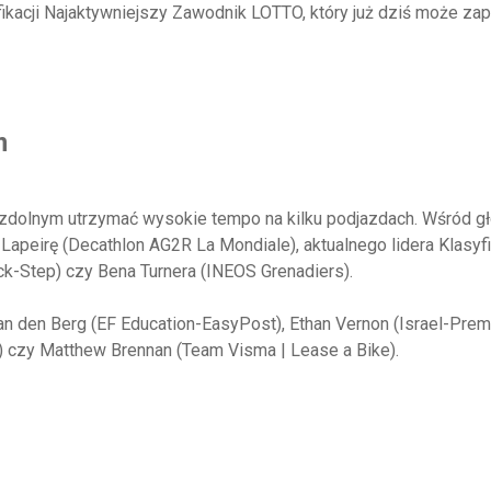
fikacji Najaktywniejszy Zawodnik LOTTO, który już dziś może za
m
e, zdolnym utrzymać wysokie tempo na kilku podjazdach. Wśród 
apeirę (Decathlon AG2R La Mondiale), aktualnego lidera Klasyfi
k-Step) czy Bena Turnera (INEOS Grenadiers).
n den Berg (EF Education-EasyPost), Ethan Vernon (Israel-Prem
ek) czy Matthew Brennan (Team Visma | Lease a Bike).