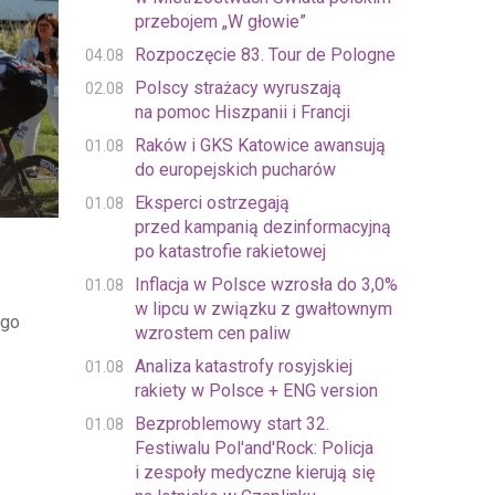
przebojem „W głowie”
Rozpoczęcie 83. Tour de Pologne
04.08
Polscy strażacy wyruszają
02.08
na pomoc Hiszpanii i Francji
Raków i GKS Katowice awansują
01.08
do europejskich pucharów
Eksperci ostrzegają
01.08
przed kampanią dezinformacyjną
po katastrofie rakietowej
Inflacja w Polsce wzrosła do 3,0%
01.08
w lipcu w związku z gwałtownym
ego
wzrostem cen paliw
Analiza katastrofy rosyjskiej
01.08
rakiety w Polsce + ENG version
Bezproblemowy start 32.
01.08
Festiwalu Pol'and'Rock: Policja
i zespoły medyczne kierują się