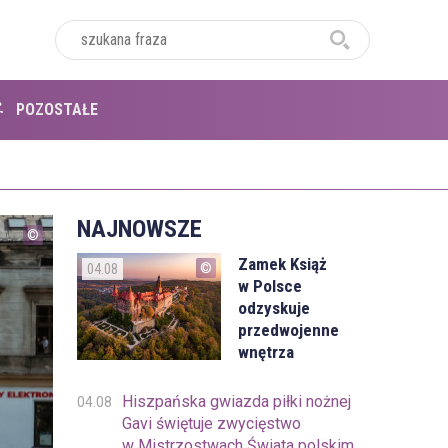
POZOSTAŁE
NAJNOWSZE
Zamek Książ
04.08
w Polsce
odzyskuje
przedwojenne
wnętrza
Hiszpańska gwiazda piłki nożnej
04.08
Gavi świętuje zwycięstwo
w Mistrzostwach Świata polskim