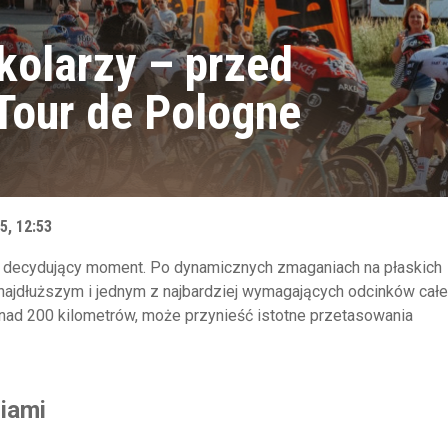
 kolarzy – przed
 Tour de Pologne
5, 12:53
w decydujący moment. Po dynamicznych zmaganiach na płaskich
z najdłuższym i jednym z najbardziej wymagających odcinków cał
nad 200 kilometrów, może przynieść istotne przetasowania
niami