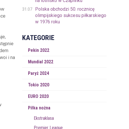
na lotnisko w Czaplinku
Polska obchodzi 50. rocznicę
ów
31.07
olimpijskiego sukcesu piłkarskiego
sce
w 1976 roku
KATEGORIE
je,
stępnie
Pekin 2022
zdem
oi i na
Mundial 2022
Paryż 2024
Tokio 2020
EURO 2020
w
Piłka nożna
Ekstraklasa
Premier League