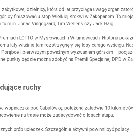
zabytkowej dzielnicy, która od lat przyciąga uwagę organizator
ór, by finiszować u stóp Wielkiej Krokwi w Zakopanem. To miej
i tu m.in. Jonas Vingegaard, Tim Wellens czy Jack Haig.
 Premiach LOTTO w Mysłowicach i Wilamowicach. Historia pokazu
ma laty właśnie tam rozstrzygnęły się losy całego wyścigu. Na
n w Porąbce i pierwszym poważnym wyzwaniem górskim – podja
ne punkty będzie można zdobyć na Premii Specjalnej DPD w Zaw
ydujące ruchy
a wspinaczka pod Gubałówkę, położona zaledwie 10 kilometró
jscowienie na trasie może zadecydować o losach etapu.
cznych prób ucieczek. Szczególnie aktywni powinni być polscy