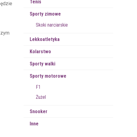
Tenis
będzie
Sporty zimowe
Skoki narciarskie
ższym
Lekkoatletyka
Kolarstwo
Sporty walki
Sporty motorowe
F1
Żużel
Snooker
Inne