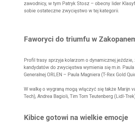
zawodnicy, w tym Patryk Stosz – obecny lider Klasy
sobie ostateczne zwycięstwo w tej kategorii.
Faworyci do triumfu w Zakopane
Profil trasy sprzyja kolarzom o dynamicznej jeździ
kandydatów do zwycięstwa wymienia się m.in. Paula L
Generalnej ORLEN – Paula Magniera (T-Rex Gold Quic
W walkę o wygraną mogą włączyć się także Marijn va
Tech), Andrea Bagioli, Tim Torn Teutenberg (Lidl-Tr
Kibice gotowi na wielkie emocje