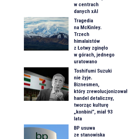
w centrach
danych xAI
Tragedia
na McKinley.
Trzech
himalaistów
z Łotwy zginęło
w górach, jednego
uratowano
Toshifumi Suzuki
nie żyje.
Biznesmen,
który zrewolucjonizował
handel detaliczny,
tworząc kulturę
„konbini”, miał 93
lata
BP usuwa
ze stanowiska