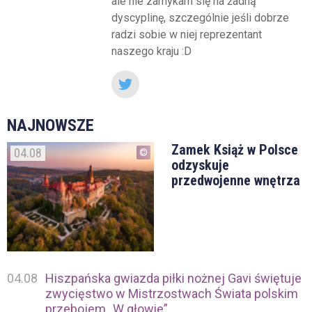
ale nie zamykam się na żadną
dyscyplinę, szczególnie jeśli dobrze
radzi sobie w niej reprezentant
naszego kraju :D
NAJNOWSZE
Zamek Książ w Polsce
04.08
odzyskuje
przedwojenne wnętrza
04.08
Hiszpańska gwiazda piłki nożnej Gavi świętuje
zwycięstwo w Mistrzostwach Świata polskim
przebojem „W głowie”