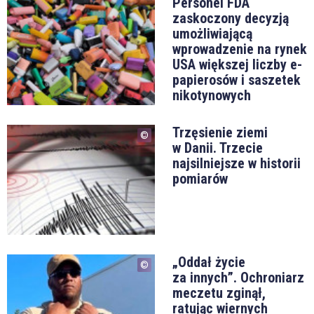
Personel FDA
zaskoczony decyzją
umożliwiającą
wprowadzenie na rynek
USA większej liczby e-
papierosów i saszetek
nikotynowych
Trzęsienie ziemi
w Danii. Trzecie
najsilniejsze w historii
pomiarów
„Oddał życie
za innych”. Ochroniarz
meczetu zginął,
ratując wiernych