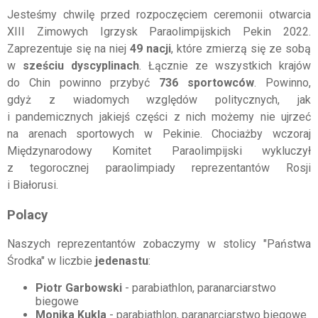
Jesteśmy chwilę przed rozpoczęciem ceremonii otwarcia
XIII Zimowych Igrzysk Paraolimpijskich Pekin 2022.
Zaprezentuje się na niej
49 nacji
, które zmierzą się ze sobą
w
sześciu dyscyplinach
. Łącznie ze wszystkich krajów
do Chin powinno przybyć
736 sportowców
. Powinno,
gdyż z wiadomych względów politycznych, jak
i pandemicznych jakiejś części z nich możemy nie ujrzeć
na arenach sportowych w Pekinie. Chociażby wczoraj
Międzynarodowy Komitet Paraolimpijski wykluczył
z tegorocznej paraolimpiady reprezentantów Rosji
i Białorusi.
Polacy
Naszych reprezentantów zobaczymy w stolicy "Państwa
Środka" w liczbie
jedenastu
:
Piotr Garbowski
- parabiathlon, paranarciarstwo
biegowe
Monika Kukla
- parabiathlon, paranarciarstwo biegowe