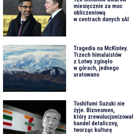
miesięcznie za moc
obliczeniową
w centrach danych xAI
Tragedia na McKinley.
Trzech himalaistów
z Łotwy zginęło
w górach, jednego
uratowano
Toshifumi Suzuki nie
żyje. Biznesmen,
który zrewolucjonizował
handel detaliczny,
tworząc kulturę