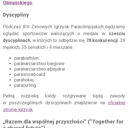
Olimpijskiego
.
Dyscypliny
Podczas XIII Zimowych Igrzysk Paraolimpijskich będziemy
oglądać sportowców walczących o medale w
sześciu
dyscyplinach
, w których to odbędzie się
78 konkurencji
: 39
męskich, 35 żeńskich i 4 mieszane.
parabiathlon
paranarciarstwo biegowe
paranarciarstwo alpejskie
parasnowboard
parahokej
paracurling
Pełną rozpiskę kiedy rozgrywane będą zawody
w poszczególnych dyscyplinach znajdziecie na
oficjalnej
stronie igrzysk
.
„Razem dla wspólnej przyszłości” (”Together for
a shared future”)