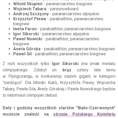
Witold Skupień
- paranarciarstwo biegowe
Wojciech Tabara
- parasnowboard
Andrzej Szczęsny
- paranarciarstwo alpejskie
Krzysztof Plewa
- parabiathlon, paranarciarstwo
biegowe
Iweta Faron
- parabiathlon, paranarciarstwo biegowe
Igor Sikorski
- paranarciarstwo alpejskie
Paweł Nowicki
- parabiathlon, paranarciarstwo
biegowe
Aneta Górska
- parabiathlon, paranarciarstwo biegowe
Paweł Gil
- parabiathlon, paranarciarstwo biegowe
Z nich wszystkich tylko
Igor Sikorski
zna smak medalu
olimpijskiego. Zdobył on
brąz
cztery lata temu
w Pjongczangu, w konkurencji slalom gigant, w kategorii
"siedząco". Dla Moniki Kukli, Krzysztofa Plewy, Wojciecha
Tabary, Pawła Gila, Anety Górskiej i Pawła Nowickiego będzie
to natomiast olimpijski debiut.
Daty i godziny wszystkich startów "Biało-Czerwonych"
możecie znaleźć na
stronie Polskiego Komitetu