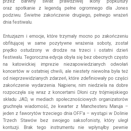
przez barwny świat prawdziwej ikony popkultury
oraz spotkanie z legendą pełne ogromnego dla Jones
podziwu. Świetne zakończenie drugiego, pełnego wrażeń
dnia festiwalu.
Entuzjazm i emocje, które trzymały mocno po zakończeniu
obfitującej w same pozytywne wrażenia soboty, został
prędko ostudzony w drodze na trzeci i ostatni dzień
festiwalu. Tegoroczna edycja obyła się bez obecnych często
na katowickiej imprezie niezapowiedzianych odwołań
koncertów w ostatniej chwili, ale niestety niewolna była też
od nieprzewidzianych zdarzeń, które zdefiniowały po części
zakończenie wydarzenia. Najpierw, nim niedziela na dobre
rozpoczęła się wraz z koncertami Dłoni czy trójmiejskiego
składu JAD, w mediach społecznościowych organizatorów
gruchnęła wiadomość, że kwarter z Manchesteru Maruja –
jeden z faworytów trzeciego dnia OFF’a – wystąpi w Dolinie
Trzech Stawów bez swojego saksofonisty, który uległ
kontuzji. Brak tego instrumentu nie wpłynąłby pewnie