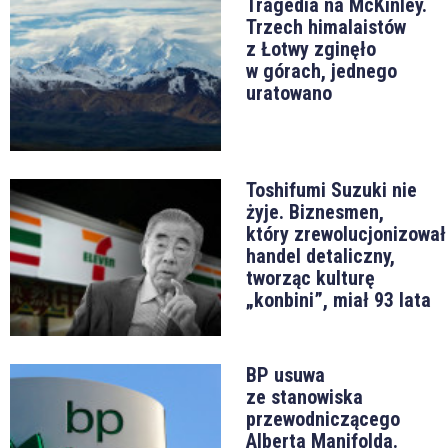
Tragedia na McKinley.
Trzech himalaistów
z Łotwy zginęło
w górach, jednego
uratowano
Toshifumi Suzuki nie
żyje. Biznesmen,
który zrewolucjonizował
handel detaliczny,
tworząc kulturę
„konbini”, miał 93 lata
BP usuwa
ze stanowiska
przewodniczącego
Alberta Manifolda.