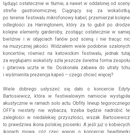
lądując ostatecznie w tłumie, a nawet w oddalonej od sceny
strefie gastronomicznej. Ciągnący się za wokalistką
po terenie festiwalu mikrofonowy kabel, przemierzał kolejne
odległości za Harringtonem, który za to gubił po drodze
kolejne elementy garderoby, zostając ostatecznie w samej
bieliźnie i w objęciach fanów pod sceną i nie tracąc nic
na muzycznej jakości. Widziałem wiele podobnie szalonych
koncertów, również na katowickim festiwalu, jednak tutaj
za wygłupami wokalisty szła jeszcze świetna forma zespołu
i gitarowa uczta w tle. Doskonała zabawa do utraty tchu
i wyśmienita prezencja kapeli – czego chcieć więcej?
Wiele dobrego usłyszeć się dało o koncercie Edyty
Bartosiewicz, która w festiwalowym namiocie wystąpiła
akustycznie w ramach solo actu. Obfity lineup tegorocznego
OFF’a niestety nie wybacza, trzeba będzie nadrobić te
zaległości w niedalekiej przyszłości, wszak Bartosiewicz
to prawdziwa ikona polskiej piosenki. A jeśli już o kobiecych
ikonach mowa, cóż rzec więcej o koncercie headlinerki