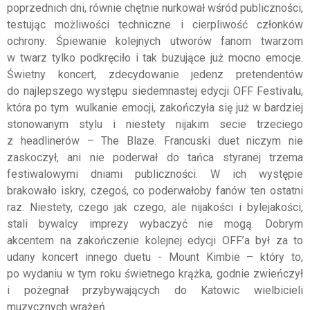
poprzednich dni, równie chętnie nurkował wśród publiczności,
testując możliwości techniczne i cierpliwość członków
ochrony. Śpiewanie kolejnych utworów fanom twarzom
w twarz tylko podkręciło i tak buzujące już mocno emocje.
Świetny koncert, zdecydowanie jedenz pretendentów
do najlepszego występu siedemnastej edycji OFF Festivalu,
która po tym wulkanie emocji, zakończyła się już w bardziej
stonowanym stylu i niestety nijakim secie trzeciego
z headlinerów – The Blaze. Francuski duet niczym nie
zaskoczył, ani nie poderwał do tańca styranej trzema
festiwalowymi dniami publiczności. W ich występie
brakowało iskry, czegoś, co poderwałoby fanów ten ostatni
raz. Niestety, czego jak czego, ale nijakości i bylejakości,
stali bywalcy imprezy wybaczyć nie mogą. Dobrym
akcentem na zakończenie kolejnej edycji OFF’a był za to
udany koncert innego duetu - Mount Kimbie – który to,
po wydaniu w tym roku świetnego krążka, godnie zwieńczył
i pożegnał przybywających do Katowic wielbicieli
muzycznych wrażeń.