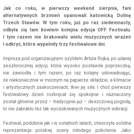
Jak co roku, w pierwszy weekend sierpnia, fani
alternatywnych brzmień opanowali katowicką Dolinę
Trzech Stawów. W tym roku, już po raz siedemnasty,
odbyła się tam bowiem kolejna edycja OFF Festivalu.
I tym razem nie brakowało wielu muzycznych wrażeń
i odkryć, które wypełniły trzy festiwalowe dni.
Impreza pod organizacyjnym szyldem Artura Rojka, po udanej
zeszłorocznej edycji, która wysoko postawiła poprzeczkę,
nie zawiodła i tym razem, po raz kolejny udowadniając,
że niekoniecznie w mocnym na papierze składzie, a klimacie
i artystycznych zaskoczeniach, tkwi jej siła. I choć pierwszy
festiwalowy dzień rozkręcał się spokojnie i naznaczony
został głównie przez – tradycyjnie już – deszczową pogodę,
to nie zabrakło też tak wyczekiwanych muzycznych wibracji.
Festiwal, podobnie jak i w ostatnich latach, otworzyła solidna
reprezentacja polskiej sceny młodego pokolenia. Jako