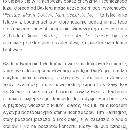
to ułożyło się w fantastyczny pokaz charyzmy i scenicznego
luzu, którego od Baxtera mogą uczyć się młodsi wykonawcy.
Pleasure, Miami, Cocaine Man, Celebrate Me
– to tylko kilka
tytułów z bogatej setlisty, które idealnie oddają klimat tego
doskonałego show. A odegranie wieńczącego całość duetu
z Fredem Again
(Baxter) These Are My Friends
był już
kulminacją beztroskiego szaleństwa, za jakie kocham letnie
festiwale.
Szaleństwom nie było końca również na kolejnym koncercie,
który był naturalną konsekwencją występu Dury’ego i bardzo
sprytnie umiejscowioną pozycją w sobotnim rozkładzie
jazdy. Szaleńczy popis nowojorskiej kapeli Les Savy Fav
na Scenie Leśnej może bowiem rywalizować z Bacterem
o miano najlepszego koncertu tej edycji. Podobnie jak
w piątkowy wieczór z Future Islands, tak i tu za sukcesem
występu bezapelacyjnie stanął lider zespołu Tim Harrington,
który poszedł jeszcze o krok dalej, a w zasadzie o wiele
kroków i już na początku koncertu ruszył ku publiczności,