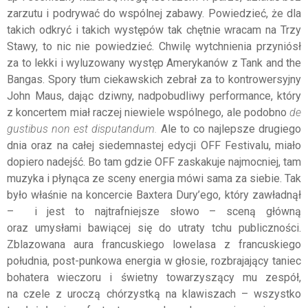
zarzutu i podrywać do wspólnej zabawy. Powiedzieć, że dla
takich odkryć i takich występów tak chętnie wracam na Trzy
Stawy, to nic nie powiedzieć. Chwilę wytchnienia przyniósł
za to lekki i wyluzowany występ Amerykanów z Tank and the
Bangas. Spory tłum ciekawskich zebrał za to kontrowersyjny
John Maus, dając dziwny, nadpobudliwy performance, który
z koncertem miał raczej niewiele wspólnego, ale podobno
de
gustibus non est disputandum.
Ale to co najlepsze drugiego
dnia oraz na całej siedemnastej edycji OFF Festivalu, miało
dopiero nadejść. Bo tam gdzie OFF zaskakuje najmocniej, tam
muzyka i płynąca ze sceny energia mówi sama za siebie. Tak
było właśnie na koncercie Baxtera Dury’ego, który zawładnął
– i jest to najtrafniejsze słowo – sceną główną
oraz umysłami bawiącej się do utraty tchu publiczności.
Zblazowana aura francuskiego lowelasa z francuskiego
południa, post-punkowa energia w głosie, rozbrajający taniec
bohatera wieczoru i świetny towarzyszący mu zespół,
na czele z uroczą chórzystką na klawiszach – wszystko