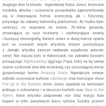
drugiego dnia festiwalu - legendarnej Grace Jones. Ikoniczna
modelka, aktorka i oczywiście piosenkarka zaprezentowała
się w imponującej formie scenicznej, jak i fizycznej,
porywając do zabawy katowicką publiczność. Aż trudno było
uwierzyć, co wyprawia na scenie 76-letnia gwiazda,
zmieniająca co rusz kostiumy i zachwycająca zwartą
i kuszącą choreografią. Kariera Jones w dużej mierze oparta
jest na coverach innych artystów, którym pochodząca
z Jamajki artystka zawsze nadawała wyjątkowy autorski
sznyt. Nie inaczej było w Katowicach, nie zabrakło bowiem
pulsującego
Nightclubbing
Iggy’ego Popa, który na tej samej
scenie szokował dwa lata wcześniej, czy poruszającej wersji
gospelowego hymnu
Amazing Grace.
Największe owacje
zebrało oczywiście kultowe
Libertango
oraz kończące show
Pull Up to the Bumber
, które Jones spędziła na ramionach
jednego z ochroniarzy i w deszczu konfetti oraz
Slave to the
Rythm
, które artystka zaśpiewała non stop kręcąc hula
hopem w rytm zaraźliwych disco rytmów. Solidny przelot