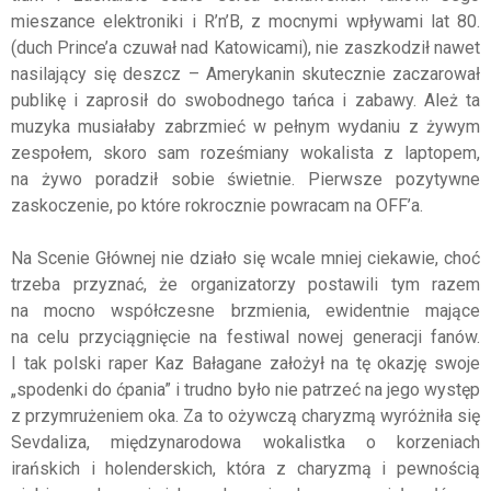
mieszance elektroniki i R’n’B, z mocnymi wpływami lat 80.
(duch Prince’a czuwał nad Katowicami), nie zaszkodził nawet
nasilający się deszcz – Amerykanin skutecznie zaczarował
publikę i zaprosił do swobodnego tańca i zabawy. Ależ ta
muzyka musiałaby zabrzmieć w pełnym wydaniu z żywym
zespołem, skoro sam roześmiany wokalista z laptopem,
na żywo poradził sobie świetnie. Pierwsze pozytywne
zaskoczenie, po które rokrocznie powracam na OFF’a.
Na Scenie Głównej nie działo się wcale mniej ciekawie, choć
trzeba przyznać, że organizatorzy postawili tym razem
na mocno współczesne brzmienia, ewidentnie mające
na celu przyciągnięcie na festiwal nowej generacji fanów.
I tak polski raper Kaz Bałagane założył na tę okazję swoje
„spodenki do ćpania” i trudno było nie patrzeć na jego występ
z przymrużeniem oka. Za to ożywczą charyzmą wyróżniła się
Sevdaliza, międzynarodowa wokalistka o korzeniach
irańskich i holenderskich, która z charyzmą i pewnością