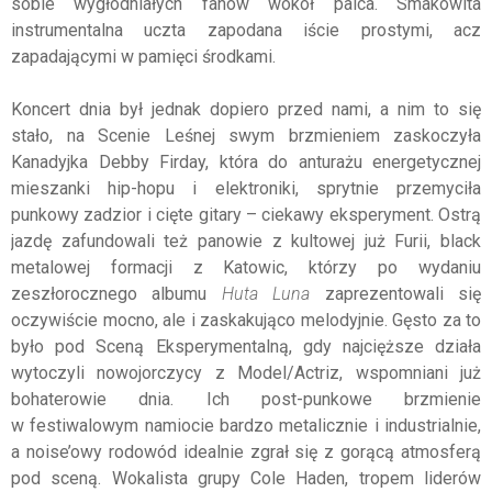
sobie wygłodniałych fanów wokół palca. Smakowita
instrumentalna uczta zapodana iście prostymi, acz
zapadającymi w pamięci środkami.
Koncert dnia był jednak dopiero przed nami, a nim to się
stało, na Scenie Leśnej swym brzmieniem zaskoczyła
Kanadyjka Debby Firday, która do anturażu energetycznej
mieszanki hip-hopu i elektroniki, sprytnie przemyciła
punkowy zadzior i cięte gitary – ciekawy eksperyment. Ostrą
jazdę zafundowali też panowie z kultowej już Furii, black
metalowej formacji z Katowic, którzy po wydaniu
zeszłorocznego albumu
Huta Luna
zaprezentowali się
oczywiście mocno, ale i zaskakująco melodyjnie. Gęsto za to
było pod Sceną Eksperymentalną, gdy najcięższe działa
wytoczyli nowojorczycy z Model/Actriz, wspomniani już
bohaterowie dnia. Ich post-punkowe brzmienie
w festiwalowym namiocie bardzo metalicznie i industrialnie,
a noise’owy rodowód idealnie zgrał się z gorącą atmosferą
pod sceną. Wokalista grupy Cole Haden, tropem liderów