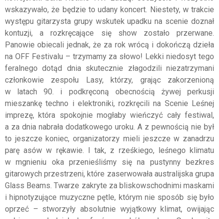
wskazywało, że będzie to udany koncert. Niestety, w trakcie
występu gitarzysta grupy wskutek upadku na scenie doznał
kontuzji, a rozkręcające się show zostało przerwane.
Panowie obiecali jednak, że za rok wrócą i dokończą dzieła
na OFF Festivalu – trzymamy za słowo! Lekki niedosyt tego
feralnego dotąd dnia skutecznie złagodzili niezatrzymani
członkowie zespołu Lasy, którzy, grając zakorzenioną
w latach 90. i podkręconą obecnością żywej perkusji
mieszankę techno i elektroniki, rozkręcili na Scenie Leśnej
imprezę, która spokojnie mogłaby wieńczyć cały festiwal,
a za dnia nabrała dodatkowego uroku. A z pewnością nie był
to jeszcze koniec, organizatorzy mieli jeszcze w zanadrzu
parę asów w rękawie. I tak, z rześkiego, leśnego klimatu
w mgnieniu oka przenieśliśmy się na pustynny bezkres
gitarowych przestrzeni, które zaserwowała australijska grupa
Glass Beams. Twarze zakryte za bliskowschodnimi maskami
i hipnotyzujące muzyczne pętle, którym nie sposób się było
oprzeć – stworzyły absolutnie wyjątkowy klimat, owijając