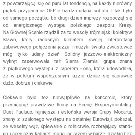
z powtarzającą się od paru lat tendencją, na każdy nierówny
piątek przypada na OFF’ie bardzo udana sobota. I tak było
od samego początku, bo drugi dzień imprezy rozpoczął się
od energicznego występu polskiego zespołu Kresy.
Na Głównej Scenie rządził za to wesoły trójmiejski kolektyw
Klawo, który radosnym klimatem swojej interpretacji
zabawowego połączenia jazzu i muzyki świata zwiastować
mógł tylko udany dzień. Solidny jazzowo-elektroniczny
wykręt zaserwowała też Siema Ziemia, grupa znana
z piątkowego występu z raperem Łoną, która udowodniła,
że w polskim współczesnym jazzie dzieje się naprawdę
dużo, dobrze i ciekawie.
Ciekawie było też niewątpliwie na koncercie, który
przyciągnął prawdziwe tłumy na Scenę Eksperymentalną.
Duet Puuluup, fajniejsza i estońska wersja Grupy Mocarta,
znany z szalonego występu na ostatniej Eurowizji, pokazał,
że weselny wąż, śpiewanie o rolnictwie, rozbrajający stand-
up i sceniczny kabaret, mogą iść razem w parze, działać bez