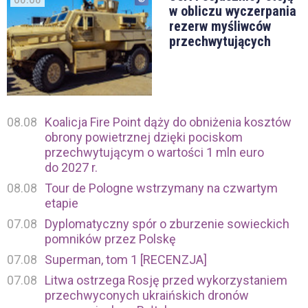
w obliczu wyczerpania
rezerw myśliwców
przechwytujących
08.08
Koalicja Fire Point dąży do obniżenia kosztów
obrony powietrznej dzięki pociskom
przechwytującym o wartości 1 mln euro
do 2027 r.
08.08
Tour de Pologne wstrzymany na czwartym
etapie
07.08
Dyplomatyczny spór o zburzenie sowieckich
pomników przez Polskę
07.08
Superman, tom 1 [RECENZJA]
07.08
Litwa ostrzega Rosję przed wykorzystaniem
przechwyconych ukraińskich dronów