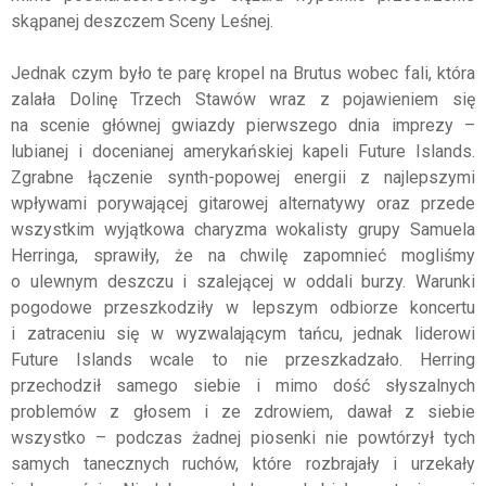
skąpanej deszczem Sceny Leśnej.
Jednak czym było te parę kropel na Brutus wobec fali, która
zalała Dolinę Trzech Stawów wraz z pojawieniem się
na scenie głównej gwiazdy pierwszego dnia imprezy –
lubianej i docenianej amerykańskiej kapeli Future Islands.
Zgrabne łączenie synth-popowej energii z najlepszymi
wpływami porywającej gitarowej alternatywy oraz przede
wszystkim wyjątkowa charyzma wokalisty grupy Samuela
Herringa, sprawiły, że na chwilę zapomnieć mogliśmy
o ulewnym deszczu i szalejącej w oddali burzy. Warunki
pogodowe przeszkodziły w lepszym odbiorze koncertu
i zatraceniu się w wyzwalającym tańcu, jednak liderowi
Future Islands wcale to nie przeszkadzało. Herring
przechodził samego siebie i mimo dość słyszalnych
problemów z głosem i ze zdrowiem, dawał z siebie
wszystko – podczas żadnej piosenki nie powtórzył tych
samych tanecznych ruchów, które rozbrajały i urzekały