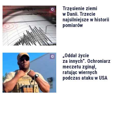
Trzęsienie ziemi
w Danii. Trzecie
najsilniejsze w historii
pomiarów
„Oddał życie
za innych”. Ochroniarz
meczetu zginął,
ratując wiernych
podczas ataku w USA