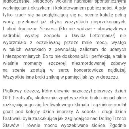
jednocześnie. Niedobory wokalne nadrabiał spontanicznymi
warknięciami, okrzykami i kokietowaniem publiczności. A gdy
tylko rzucił się na pogłębiającą się na scenie kałużę pełną
wody, przekonał już chyba wszystkich nieprzekonanych.
I choć ikoniczne
Seasons
(kto nie widział - obowiązkowo
nadrobić występ zespołu u Davida Lettermana!) nie
wybrzmiało z oczekiwaną przeze mnie mocą, występ
w takich warunkach z pewnością zaliczam do udanych
i niezapomnianych. Bo to nie doskonałość i perfekcja, a takie
właśnie momenty szczerej, niezmordowanej zabawy
na scenie zostają w sercu koncertowicza najdłużej.
Wszystkie inne braki znikną w pamięci jak łzy w deszczu.
Piątkowy deszcz, który ulewnie naznaczył pierwszy dzień
OFF Festival’u, skutecznie zmył wszelkie braki nienachalnie
rozkręcającego się festiwalowego klimatu i sążniście podlał
grunt pod kolejny dzień imprezy. A sobota i drugi dzień
festiwalu była zaskakująca jak zaglądające nad Dolinę Trzech
Stawów i równie mocno wyczekiwane słońce. Zgodnie