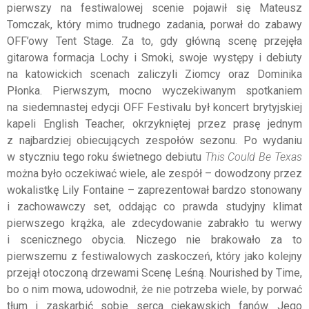
pierwszy na festiwalowej scenie pojawił się Mateusz
Tomczak, który mimo trudnego zadania, porwał do zabawy
OFF’owy Tent Stage. Za to, gdy główną scenę przejęła
gitarowa formacja Lochy i Smoki, swoje występy i debiuty
na katowickich scenach zaliczyli Ziomcy oraz Dominika
Płonka. Pierwszym, mocno wyczekiwanym spotkaniem
na siedemnastej edycji OFF Festivalu był koncert brytyjskiej
kapeli English Teacher, okrzykniętej przez prasę jednym
z najbardziej obiecujących zespołów sezonu. Po wydaniu
w styczniu tego roku świetnego debiutu
This Could Be Texas
można było oczekiwać wiele, ale zespół – dowodzony przez
wokalistkę Lily Fontaine – zaprezentował bardzo stonowany
i zachowawczy set, oddając co prawda studyjny klimat
pierwszego krążka, ale zdecydowanie zabrakło tu werwy
i scenicznego obycia. Niczego nie brakowało za to
pierwszemu z festiwalowych zaskoczeń, który jako kolejny
przejął otoczoną drzewami Scenę Leśną. Nourished by Time,
bo o nim mowa, udowodnił, że nie potrzeba wiele, by porwać
tłum i zaskarbić sobie serca ciekawskich fanów. Jego