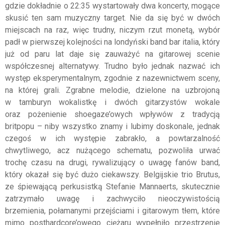
gdzie dokładnie o 22:35 wystartowały dwa koncerty, mogące
skusić ten sam muzyczny target. Nie da się być w dwóch
miejscach na raz, więc trudny, niczym rzut monetą, wybór
padł w pierwszej kolejności na londyński band bar italia, który
już od paru lat daje się zauważyć na gitarowej scenie
współczesnej alternatywy. Trudno było jednak nazwać ich
występ eksperymentalnym, zgodnie z nazewnictwem sceny,
na której grali. Zgrabne melodie, dzielone na uzbrojoną
w tamburyn wokalistkę i dwóch gitarzystów wokale
oraz pożenienie shoegaze’owych wpływów z tradycją
britpopu – niby wszystko znamy i lubimy doskonale, jednak
czegoś w ich występie zabrakło, a powtarzalność
chwytliwego, acz nużącego schematu, pozwoliła urwać
trochę czasu na drugi, rywalizujący o uwagę fanów band,
który okazał się być dużo ciekawszy. Belgijskie trio Brutus,
ze śpiewającą perkusistką Stefanie Mannaerts, skutecznie
zatrzymało uwagę i zachwyciło nieoczywistością
brzemienia, połamanymi przejściami i gitarowym tłem, które
mimo posthardcore’owego ciężaru wypełniło przestrzenie