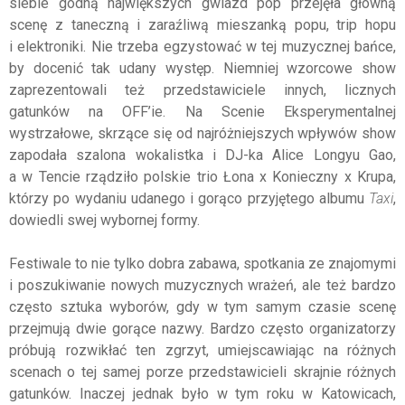
siebie godną największych gwiazd pop przejęła główną
scenę z taneczną i zaraźliwą mieszanką popu, trip hopu
i elektroniki. Nie trzeba egzystować w tej muzycznej bańce,
by docenić tak udany występ. Niemniej wzorcowe show
zaprezentowali też przedstawiciele innych, licznych
gatunków na OFF’ie. Na Scenie Eksperymentalnej
wystrzałowe, skrzące się od najróżniejszych wpływów show
zapodała szalona wokalistka i DJ-ka Alice Longyu Gao,
a w Tencie rządziło polskie trio Łona x Konieczny x Krupa,
którzy po wydaniu udanego i gorąco przyjętego albumu
Taxi
,
dowiedli swej wybornej formy.
Festiwale to nie tylko dobra zabawa, spotkania ze znajomymi
i poszukiwanie nowych muzycznych wrażeń, ale też bardzo
często sztuka wyborów, gdy w tym samym czasie scenę
przejmują dwie gorące nazwy. Bardzo często organizatorzy
próbują rozwikłać ten zgrzyt, umiejscawiając na różnych
scenach o tej samej porze przedstawicieli skrajnie różnych
gatunków. Inaczej jednak było w tym roku w Katowicach,