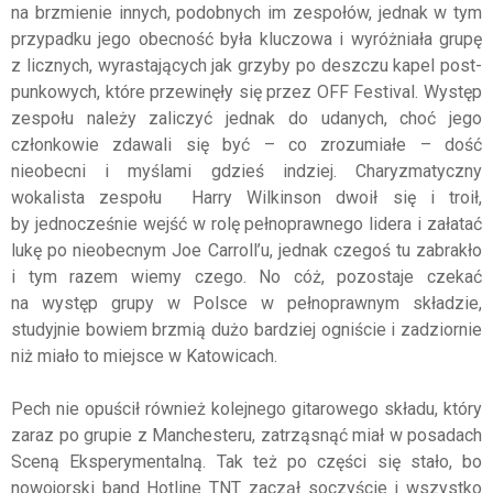
na brzmienie innych, podobnych im zespołów, jednak w tym
przypadku jego obecność była kluczowa i wyróżniała grupę
z licznych, wyrastających jak grzyby po deszczu kapel post-
punkowych, które przewinęły się przez OFF Festival. Występ
zespołu należy zaliczyć jednak do udanych, choć jego
członkowie zdawali się być – co zrozumiałe – dość
nieobecni i myślami gdzieś indziej. Charyzmatyczny
wokalista zespołu Harry Wilkinson dwoił się i troił,
by jednocześnie wejść w rolę pełnoprawnego lidera i załatać
lukę po nieobecnym Joe Carroll’u, jednak czegoś tu zabrakło
i tym razem wiemy czego. No cóż, pozostaje czekać
na występ grupy w Polsce w pełnoprawnym składzie,
studyjnie bowiem brzmią dużo bardziej ogniście i zadziornie
niż miało to miejsce w Katowicach.
Pech nie opuścił również kolejnego gitarowego składu, który
zaraz po grupie z Manchesteru, zatrząsnąć miał w posadach
Sceną Eksperymentalną. Tak też po części się stało, bo
nowojorski band Hotline TNT zaczął soczyście i wszystko