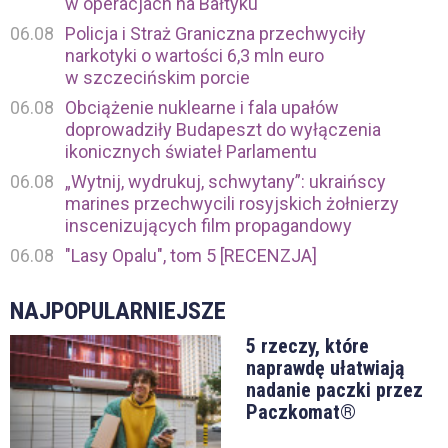
w operacjach na Bałtyku
06.08
Policja i Straż Graniczna przechwyciły
narkotyki o wartości 6,3 mln euro
w szczecińskim porcie
06.08
Obciążenie nuklearne i fala upałów
doprowadziły Budapeszt do wyłączenia
ikonicznych świateł Parlamentu
06.08
„Wytnij, wydrukuj, schwytany”: ukraińscy
marines przechwycili rosyjskich żołnierzy
inscenizujących film propagandowy
06.08
"Lasy Opalu", tom 5 [RECENZJA]
NAJPOPULARNIEJSZE
5 rzeczy, które
naprawdę ułatwiają
nadanie paczki przez
Paczkomat®