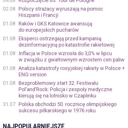
04.08
Rozpoczęcie 83. Tour de Pologne
02.08
Polscy strażacy wyruszają na pomoc
Hiszpanii i Francji
01.08
Raków i GKS Katowice awansują
do europejskich pucharów
01.08
Eksperci ostrzegają przed kampanią
dezinformacyjną po katastrofie rakietowej
01.08
Inflacja w Polsce wzrosła do 3,0% w lipcu
w związku z gwałtownym wzrostem cen paliw
01.08
Analiza katastrofy rosyjskiej rakiety w Polsce +
ENG version
01.08
Bezproblemowy start 32. Festiwalu
Pol'and'Rock: Policja i zespoły medyczne
kierują się na lotnisko w Czaplinku
31.07
Polska obchodzi 50. rocznicę olimpijskiego
sukcesu piłkarskiego w 1976 roku
NAJPOPULARNIEJSZE