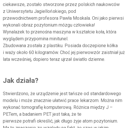
ciekawsze, zostało stworzone przez polskich naukowców
z Uniwersytetu Jagiellońskiego, pod
przewodnictwem profesora Pawła Moskala. Oni jako pierwsi
wykonali obraz pozytonium mózgu człowieka!
Wynalazek to przenośna maszyna w kształcie koła, która
wyglądem przypomina minitunel.
Zbudowana została z plastiku. Posiada doczepione kółka
i waży około 60 kilogramów. Choć jej pierwowzór zaistniał już
lata wcześniej, dopiero teraz ujrzał światło dzienne.
Jak działa?
Stwierdzono, że urządzenie jest tańsze od standardowego
modelu i może znacznie ułatwić prace lekarzom. Można nim
wykonać tomografię komputerową. Różnica między J –
PETem, a badaniem PET jest taka, że te
pierwsze potrafi określić, jak długo żyje atom pozytonium.
Ma to znaczenie ze względu na fakt, że czas w jakim