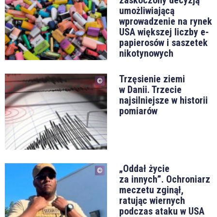
zaskoczony decyzją
umożliwiającą
wprowadzenie na rynek
USA większej liczby e-
papierosów i saszetek
nikotynowych
Trzęsienie ziemi
w Danii. Trzecie
najsilniejsze w historii
pomiarów
„Oddał życie
za innych”. Ochroniarz
meczetu zginął,
ratując wiernych
podczas ataku w USA