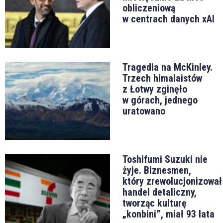
obliczeniową
w centrach danych xAI
Tragedia na McKinley.
Trzech himalaistów
z Łotwy zginęło
w górach, jednego
uratowano
Toshifumi Suzuki nie
żyje. Biznesmen,
który zrewolucjonizował
handel detaliczny,
tworząc kulturę
„konbini”, miał 93 lata