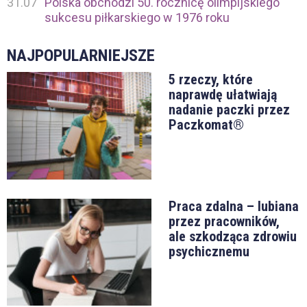
31.07
Polska obchodzi 50. rocznicę olimpijskiego
sukcesu piłkarskiego w 1976 roku
NAJPOPULARNIEJSZE
5 rzeczy, które
naprawdę ułatwiają
nadanie paczki przez
Paczkomat®
Praca zdalna – lubiana
przez pracowników,
ale szkodząca zdrowiu
psychicznemu