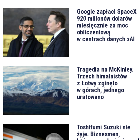
Google zapłaci SpaceX
920 milionów dolarów
miesięcznie za moc
obliczeniową
w centrach danych xAI
Tragedia na McKinley.
Trzech himalaistów
z Łotwy zginęło
w górach, jednego
uratowano
Toshifumi Suzuki nie
żyje. Biznesmen,