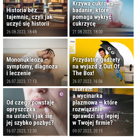
Krzywa cukrowa –
Historia bez
badanie, które
tajemnic, czyli jak
pomaga wykryć
uczyć się historii
cukrzycę
26.08.2023, 18:48
21.08.2023, 18:00
Mononukleoza –
Przydatne gadżety
symptomy, diagnoza
na wyjazd z Out Of
i leczenie
The Box!
Maszyna do cięcia
26.07.2023, 17:13
26.07.2023, 16:06
laserem
a wycinarka
Od czego powstaje
plazmowa – które
opryszczka
rozwiązanie
na ustach i jak się
sprawdzi się lepiej
jej szybko pozbyć?
w Twojej firmie?
16.07.2023, 12:30
09.07.2023, 20:15