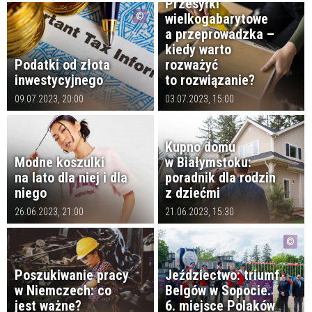
Przesyłki
wielkogabarytowe
a przeprowadzka –
kiedy warto
Podatki od złota
rozważyć
inwestycyjnego
to rozwiązanie?
09.07.2023, 20:00
03.07.2023, 15:00
Kupno domu
Modne koszulki
w Białymstoku:
na lato dla niej i dla
poradnik dla rodzin
niego
z dziećmi
26.06.2023, 21:00
21.06.2023, 15:30
Poszukiwanie pracy
Jeździectwo: triumf
w Niemczech: co
Belgów w Sopocie.
jest ważne?
6. miejsce Polaków