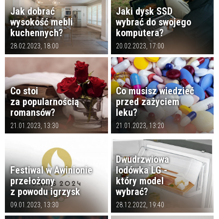
Jak dobrać
Jaki dysk SSD
wysokość mebli
wybrać do swojego
kuchennych?
komputera?
28.02.2023, 18:00
20.02.2023, 17:00
Co stoi
Co musisz wiedzieć
za popularnością
przed zażyciem
romansów?
leku?
21.01.2023, 13:30
21.01.2023, 13:20
Dwudrzwiowa
Festiwal w Awinionie
lodówka LG -
przełożony
który model
z powodu igrzysk
wybrać?
09.01.2023, 13:30
28.12.2022, 19:40