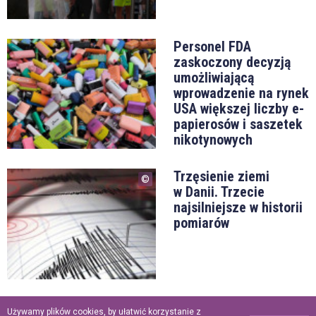
Personel FDA
zaskoczony decyzją
umożliwiającą
wprowadzenie na rynek
USA większej liczby e-
papierosów i saszetek
nikotynowych
Trzęsienie ziemi
w Danii. Trzecie
najsilniejsze w historii
pomiarów
„Oddał życie
Używamy plików cookies, by ułatwić korzystanie z