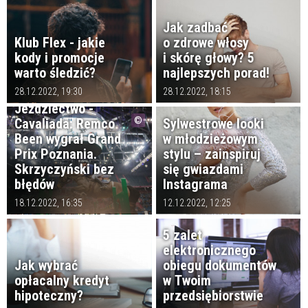
Jak zadbać
Klub Flex - jakie
o zdrowe włosy
kody i promocje
i skórę głowy? 5
warto śledzić?
najlepszych porad!
28.12.2022, 19:30
28.12.2022, 18:15
Jeździectwo -
Cavaliada: Remco
Sylwestrowe looki
Been wygrał Grand
w młodzieżowym
Prix Poznania.
stylu – zainspiruj
Skrzyczyński bez
się gwiazdami
błędów
Instagrama
18.12.2022, 16:35
12.12.2022, 12:25
5 zalet
elektronicznego
Jak wybrać
obiegu dokumentów
opłacalny kredyt
w Twoim
hipoteczny?
przedsiębiorstwie