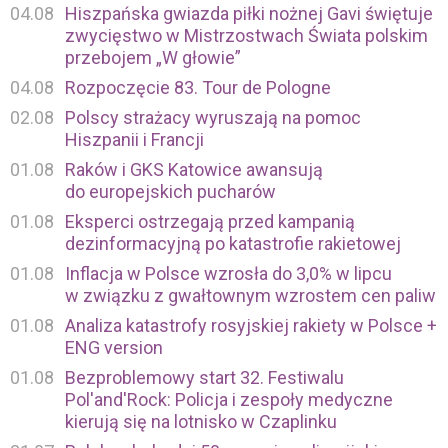
04.08
Hiszpańska gwiazda piłki nożnej Gavi świętuje
zwycięstwo w Mistrzostwach Świata polskim
przebojem „W głowie”
04.08
Rozpoczęcie 83. Tour de Pologne
02.08
Polscy strażacy wyruszają na pomoc
Hiszpanii i Francji
01.08
Raków i GKS Katowice awansują
do europejskich pucharów
01.08
Eksperci ostrzegają przed kampanią
dezinformacyjną po katastrofie rakietowej
01.08
Inflacja w Polsce wzrosła do 3,0% w lipcu
w związku z gwałtownym wzrostem cen paliw
01.08
Analiza katastrofy rosyjskiej rakiety w Polsce +
ENG version
01.08
Bezproblemowy start 32. Festiwalu
Pol'and'Rock: Policja i zespoły medyczne
kierują się na lotnisko w Czaplinku