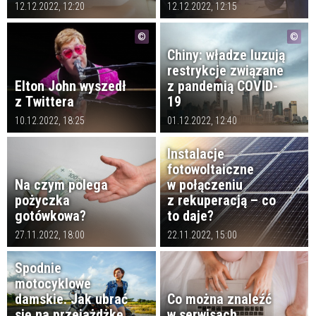
12.12.2022, 12:20
12.12.2022, 12:15
Chiny: władze luzują
restrykcje związane
Elton John wyszedł
z pandemią COVID-
z Twittera
19
10.12.2022, 18:25
01.12.2022, 12:40
Instalacje
fotowoltaiczne
Na czym polega
w połączeniu
pożyczka
z rekuperacją – co
gotówkowa?
to daje?
27.11.2022, 18:00
22.11.2022, 15:00
Spodnie
motocyklowe
damskie. Jak ubrać
Co można znaleźć
się na przejażdżkę
w serwisach