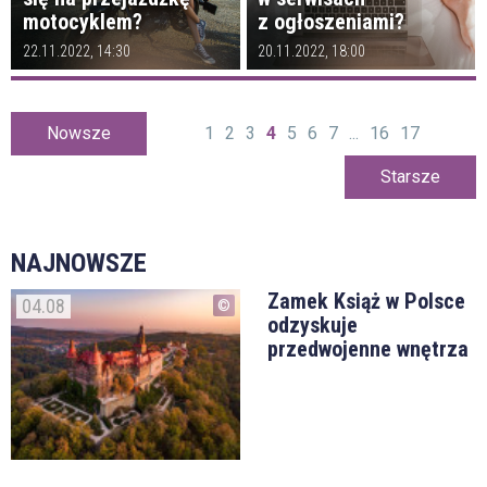
motocyklem?
z ogłoszeniami?
22.11.2022, 14:30
20.11.2022, 18:00
Nowsze
1
2
3
4
5
6
7
...
16
17
Starsze
NAJNOWSZE
Zamek Książ w Polsce
04.08
odzyskuje
przedwojenne wnętrza