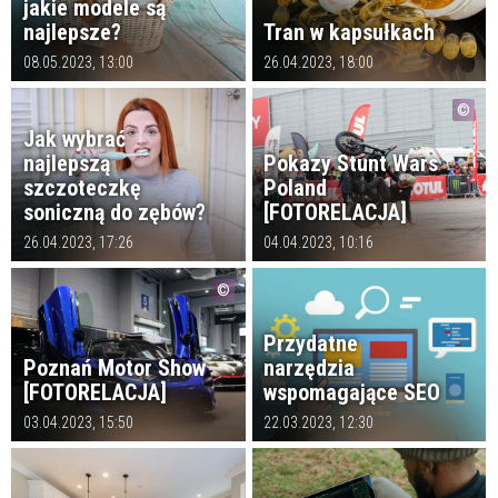
jakie modele są
najlepsze?
Tran w kapsułkach
08.05.2023, 13:00
26.04.2023, 18:00
Jak wybrać
najlepszą
Pokazy Stunt Wars
szczoteczkę
Poland
soniczną do zębów?
[FOTORELACJA]
26.04.2023, 17:26
04.04.2023, 10:16
Przydatne
Poznań Motor Show
narzędzia
[FOTORELACJA]
wspomagające SEO
03.04.2023, 15:50
22.03.2023, 12:30