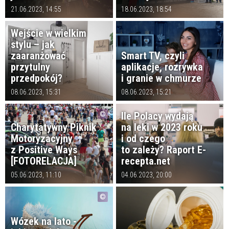
21.06.2023, 14:55
18.06.2023, 18:54
Wejście w wielkim
stylu – jak
zaaranżować
Smart TV, czyli
przytulny
aplikacje, rozrywka
przedpokój?
i granie w chmurze
08.06.2023, 15:31
08.06.2023, 15:21
Ile Polacy wydają
Charytatywny Piknik
na leki w 2023 roku
Motoryzacyjny
i od czego
z Positive Ways
to zależy? Raport E-
[FOTORELACJA]
recepta.net
05.06.2023, 11:10
04.06.2023, 20:00
Wózek na lato -