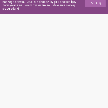
za innych”. Ochroniarz
naszego serwisu. Jeśli nie chcesz, by pliki cookies były
Zamknij
zapisywane na Twoim dysku zmień ustawienia swojej
meczetu zginął,
przeglądarki.
ratując wiernych
podczas ataku w USA
POINFORMOWANI.PL
Polityka
prywatności
Polityka
plików
„cookies”
Współpraca
Kontakt