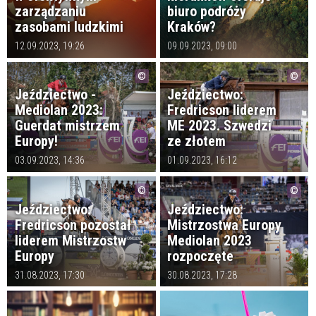
zarządzaniu
biuro podróży
zasobami ludzkimi
Kraków?
12.09.2023, 19:26
09.09.2023, 09:00
Jeździectwo -
Jeździectwo:
Mediolan 2023:
Fredricson liderem
Guerdat mistrzem
ME 2023. Szwedzi
Europy!
ze złotem
03.09.2023, 14:36
01.09.2023, 16:12
Jeździectwo:
Jeździectwo:
Fredricson pozostał
Mistrzostwa Europy
liderem Mistrzostw
Mediolan 2023
Europy
rozpoczęte
31.08.2023, 17:30
30.08.2023, 17:28