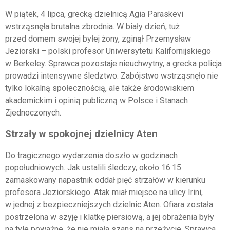
W piątek, 4 lipca, grecką dzielnicą Agia Paraskevi
wstrząsnęła brutalna zbrodnia. W biały dzień, tuż
przed domem swojej byłej żony, zginął Przemysław
Jeziorski – polski profesor Uniwersytetu Kalifornijskiego
w Berkeley. Sprawca pozostaje nieuchwytny, a grecka policja
prowadzi intensywne śledztwo. Zabójstwo wstrząsnęło nie
tylko lokalną społecznością, ale także środowiskiem
akademickim i opinią publiczną w Polsce i Stanach
Zjednoczonych.
Strzały w spokojnej dzielnicy Aten
Do tragicznego wydarzenia doszło w godzinach
popołudniowych. Jak ustalili śledczy, około 16:15
zamaskowany napastnik oddał pięć strzałów w kierunku
profesora Jeziorskiego. Atak miał miejsce na ulicy Irini,
w jednej z bezpieczniejszych dzielnic Aten. Ofiara została
postrzelona w szyję i klatkę piersiową, a jej obrażenia były
na tyle poważne, że nie miała szans na przeżycie. Sprawca,