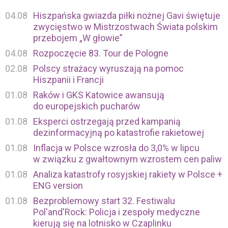
04.08
Hiszpańska gwiazda piłki nożnej Gavi świętuje
zwycięstwo w Mistrzostwach Świata polskim
przebojem „W głowie”
04.08
Rozpoczęcie 83. Tour de Pologne
02.08
Polscy strażacy wyruszają na pomoc
Hiszpanii i Francji
01.08
Raków i GKS Katowice awansują
do europejskich pucharów
01.08
Eksperci ostrzegają przed kampanią
dezinformacyjną po katastrofie rakietowej
01.08
Inflacja w Polsce wzrosła do 3,0% w lipcu
w związku z gwałtownym wzrostem cen paliw
01.08
Analiza katastrofy rosyjskiej rakiety w Polsce +
ENG version
01.08
Bezproblemowy start 32. Festiwalu
Pol'and'Rock: Policja i zespoły medyczne
kierują się na lotnisko w Czaplinku