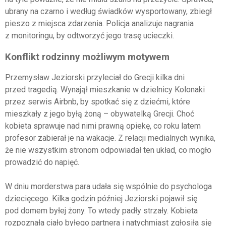
ubrany na czarno i według świadków wysportowany, zbiegł
pieszo z miejsca zdarzenia. Policja analizuje nagrania
z monitoringu, by odtworzyć jego trasę ucieczki.
Konflikt rodzinny możliwym motywem
Przemysław Jeziorski przyleciał do Grecji kilka dni
przed tragedią. Wynajął mieszkanie w dzielnicy Kolonaki
przez serwis Airbnb, by spotkać się z dziećmi, które
mieszkały z jego byłą żoną – obywatelką Grecji. Choć
kobieta sprawuje nad nimi prawną opiekę, co roku latem
profesor zabierał je na wakacje. Z relacji medialnych wynika,
że nie wszystkim stronom odpowiadał ten układ, co mogło
prowadzić do napięć.
W dniu morderstwa para udała się wspólnie do psychologa
dziecięcego. Kilka godzin później Jeziorski pojawił się
pod domem byłej żony. To wtedy padły strzały. Kobieta
rozpoznała ciało byłego partnera i natychmiast zgłosiła się