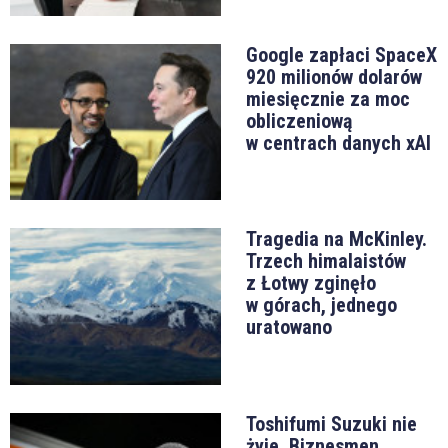
Google zapłaci SpaceX
920 milionów dolarów
miesięcznie za moc
obliczeniową
w centrach danych xAI
Tragedia na McKinley.
Trzech himalaistów
z Łotwy zginęło
w górach, jednego
uratowano
Toshifumi Suzuki nie
żyje. Biznesmen,