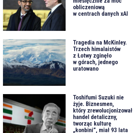
miesięcznie za moc
obliczeniową
w centrach danych xAI
Tragedia na McKinley.
Trzech himalaistów
z Łotwy zginęło
w górach, jednego
uratowano
Toshifumi Suzuki nie
żyje. Biznesmen,
który zrewolucjonizował
handel detaliczny,
tworząc kulturę
„konbini”, miał 93 lata