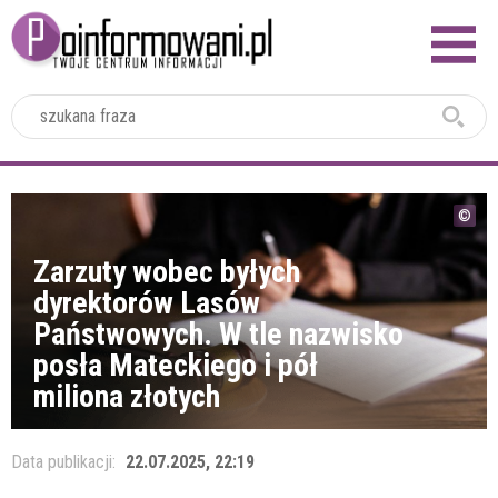
2024
Zarzuty wobec byłych
dyrektorów Lasów
Państwowych. W tle nazwisko
posła Mateckiego i pół
miliona złotych
Data publikacji:
22.07.2025, 22:19