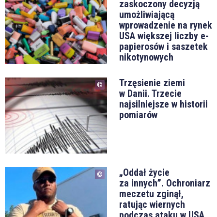
zaskoczony decyzją
umożliwiającą
wprowadzenie na rynek
USA większej liczby e-
papierosów i saszetek
nikotynowych
Trzęsienie ziemi
w Danii. Trzecie
najsilniejsze w historii
pomiarów
„Oddał życie
za innych”. Ochroniarz
meczetu zginął,
ratując wiernych
podczas ataku w USA