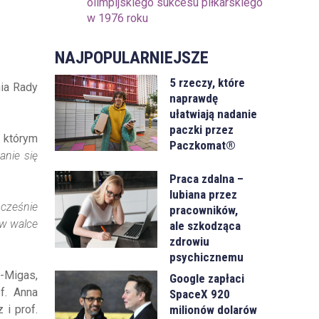
olimpijskiego sukcesu piłkarskiego
w 1976 roku
NAJPOPULARNIEJSZE
5 rzeczy, które
ia Rady
naprawdę
ułatwiają nadanie
paczki przez
 którym
Paczkomat®
anie się
Praca zdalna –
lubiana przez
cześnie
pracowników,
 w walce
ale szkodząca
zdrowiu
psychicznemu
-Migas,
Google zapłaci
f. Anna
SpaceX 920
milionów dolarów
 i prof.