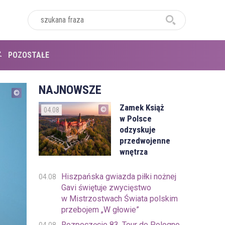
POZOSTAŁE
NAJNOWSZE
Zamek Książ
04.08
w Polsce
odzyskuje
przedwojenne
wnętrza
Hiszpańska gwiazda piłki nożnej
04.08
Gavi świętuje zwycięstwo
w Mistrzostwach Świata polskim
przebojem „W głowie”
Rozpoczęcie 83. Tour de Pologne