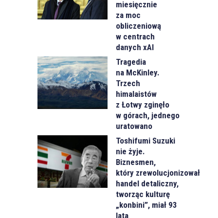
miesięcznie
za moc
obliczeniową
w centrach
danych xAI
Tragedia
na McKinley.
Trzech
himalaistów
z Łotwy zginęło
w górach, jednego
uratowano
Toshifumi Suzuki
nie żyje.
Biznesmen,
który zrewolucjonizował
handel detaliczny,
tworząc kulturę
„konbini”, miał 93
lata