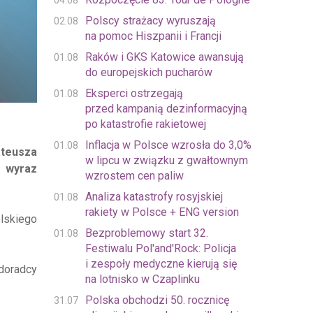
04.08
Polscy strażacy wyruszają
02.08
na pomoc Hiszpanii i Francji
Raków i GKS Katowice awansują
01.08
do europejskich pucharów
Eksperci ostrzegają
01.08
przed kampanią dezinformacyjną
po katastrofie rakietowej
Inflacja w Polsce wzrosła do 3,0%
01.08
ateusza
w lipcu w związku z gwałtownym
o wyraz
wzrostem cen paliw
Analiza katastrofy rosyjskiej
01.08
rakiety w Polsce + ENG version
lskiego
Bezproblemowy start 32.
01.08
Festiwalu Pol'and'Rock: Policja
i zespoły medyczne kierują się
doradcy
na lotnisko w Czaplinku
Polska obchodzi 50. rocznicę
31.07