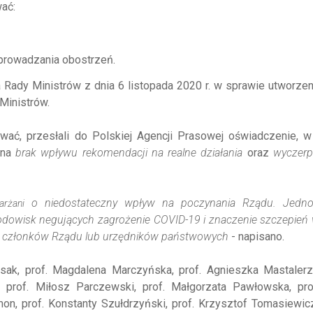
ać:
prowadzania obostrzeń.
ady Ministrów z dnia 6 listopada 2020 r. w sprawie utworzen
Ministrów.
wać, przesłali do Polskiej Agencji Prasowej oświadczenie, w
 na
brak wpływu rekomendacji na realne działania
oraz
wyczerp
o niedostateczny wpływ na poczynania Rządu. Jedno
arżani
odowisk negujących zagrożenie COVID-19 i znaczenie szczepień
i członków Rządu lub urzędników
państwowych
- napisano.
isak, prof. Magdalena Marczyńska, prof. Agnieszka Mastalerz
 prof. Miłosz Parczewski, prof. Małgorzata Pawłowska, pro
mon, prof. Konstanty Szułdrzyński, prof. Krzysztof Tomasiewicz