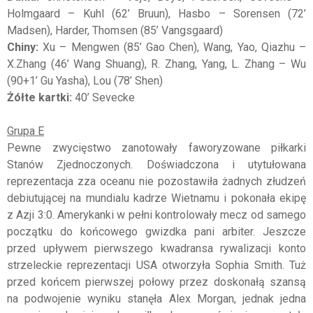
Holmgaard – Kuhl (62’ Bruun), Hasbo – Sorensen (72’
Madsen), Harder, Thomsen (85’ Vangsgaard)
Chiny:
Xu – Mengwen (85’ Gao Chen), Wang, Yao, Qiazhu –
X.Zhang (46’ Wang Shuang), R. Zhang, Yang, L. Zhang – Wu
(90+1’ Gu Yasha), Lou (78’ Shen)
Żółte kartki:
40’ Sevecke
Grupa E
Pewne zwycięstwo zanotowały faworyzowane piłkarki
Stanów Zjednoczonych. Doświadczona i utytułowana
reprezentacja zza oceanu nie pozostawiła żadnych złudzeń
debiutującej na mundialu kadrze Wietnamu i pokonała ekipę
z Azji 3:0. Amerykanki w pełni kontrolowały mecz od samego
początku do końcowego gwizdka pani arbiter. Jeszcze
przed upływem pierwszego kwadransa rywalizacji konto
strzeleckie reprezentacji USA otworzyła Sophia Smith. Tuż
przed końcem pierwszej połowy przez doskonałą szansą
na podwojenie wyniku stanęła Alex Morgan, jednak jedna