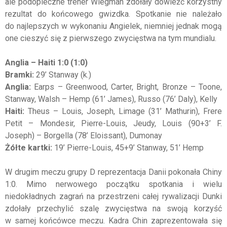
ale podopieczne trener Wiegman zdołały dowieźć korzystny
rezultat do końcowego gwizdka. Spotkanie nie należało
do najlepszych w wykonaniu Angielek, niemniej jednak mogą
one cieszyć się z pierwszego zwycięstwa na tym mundialu.
Anglia – Haiti 1:0 (1:0)
Bramki:
29’ Stanway (k.)
Anglia:
Earps – Greenwood, Carter, Bright, Bronze – Toone,
Stanway, Walsh – Hemp (61’ James), Russo (76’ Daly), Kelly
Haiti:
Theus – Louis, Joseph, Limage (31’ Mathurin), Frere
Petit – Mondesir, Pierre-Louis, Jeudy, Louis (90+3’ F.
Joseph) – Borgella (78’ Eloissant), Dumonay
Żółte kartki:
19’ Pierre-Louis, 45+9’ Stanway, 51’ Hemp
W drugim meczu grupy D reprezentacja Danii pokonała Chiny
1:0. Mimo nerwowego początku spotkania i wielu
niedokładnych zagrań na przestrzeni całej rywalizacji Dunki
zdołały przechylić szalę zwycięstwa na swoją korzyść
w samej końcówce meczu. Kadra Chin zaprezentowała się