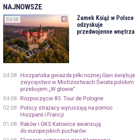
NAJNOWSZE
Zamek Książ w Polsce
04.08
odzyskuje
przedwojenne wnętrza
04.08
Hiszpańska gwiazda piłki nożnej Gavi świętuje
zwycięstwo w Mistrzostwach Świata polskim
przebojem „W głowie”
04.08
Rozpoczęcie 83. Tour de Pologne
02.08
Polscy strażacy wyruszają na pomoc
Hiszpanii i Francji
01.08
Raków i GKS Katowice awansują
do europejskich pucharów