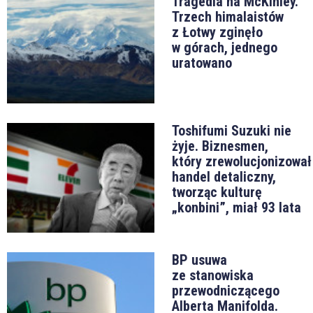
Tragedia na McKinley.
Trzech himalaistów
z Łotwy zginęło
w górach, jednego
uratowano
Toshifumi Suzuki nie
żyje. Biznesmen,
który zrewolucjonizował
handel detaliczny,
tworząc kulturę
„konbini”, miał 93 lata
BP usuwa
ze stanowiska
przewodniczącego
Alberta Manifolda.