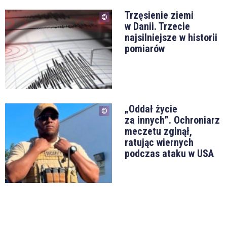
Trzęsienie ziemi
w Danii. Trzecie
najsilniejsze w historii
pomiarów
„Oddał życie
za innych”. Ochroniarz
meczetu zginął,
ratując wiernych
podczas ataku w USA