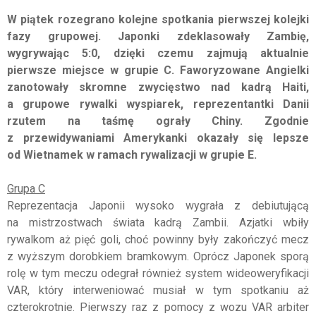
W piątek rozegrano kolejne spotkania pierwszej kolejki
fazy grupowej. Japonki zdeklasowały Zambię,
wygrywając 5:0, dzięki czemu zajmują aktualnie
pierwsze miejsce w grupie C. Faworyzowane Angielki
zanotowały skromne zwycięstwo nad kadrą Haiti,
a grupowe rywalki wyspiarek, reprezentantki Danii
rzutem na taśmę ograły Chiny. Zgodnie
z przewidywaniami Amerykanki okazały się lepsze
od Wietnamek w ramach rywalizacji w grupie E.
Grupa C
Reprezentacja Japonii wysoko wygrała z debiutującą
na mistrzostwach świata kadrą Zambii. Azjatki wbiły
rywalkom aż pięć goli, choć powinny były zakończyć mecz
z wyższym dorobkiem bramkowym. Oprócz Japonek sporą
rolę w tym meczu odegrał również system wideoweryfikacji
VAR, który interweniować musiał w tym spotkaniu aż
czterokrotnie. Pierwszy raz z pomocy z wozu VAR arbiter