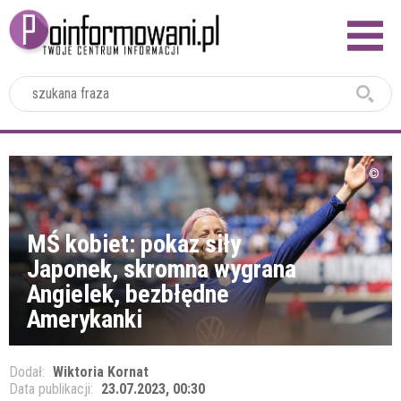
2024
MŚ kobiet: pokaz siły
Japonek, skromna wygrana
Angielek, bezbłędne
Amerykanki
Dodał:
Wiktoria Kornat
Data publikacji:
23.07.2023, 00:30