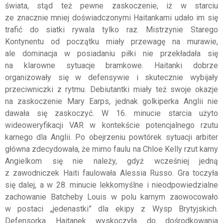
świata, stąd też pewne zaskoczenie, iż w starciu
ze znacznie mniej doświadczonymi Haitankami udało im się
trafić do siatki rywala tylko raz. Mistrzynie Starego
Kontynentu od początku miały przewagę na murawie,
ale dominacja w posiadaniu piłki nie przekładała się
na klarowne sytuacje bramkowe. Haitanki dobrze
organizowały się w defensywie i skutecznie wybijały
przeciwniczki z rytmu. Debiutantki miały też swoje okazje
na zaskoczenie Mary Earps, jednak golkiperka Anglii nie
dawała się zaskoczyć. W 16. minucie starcia użyto
wideoweryfikacji VAR w kontekście potencjalnego rzutu
karnego dla Anglii. Po obejrzeniu powtórek sytuacji arbiter
główna zdecydowała, że mimo faulu na Chloe Kelly rzut karny
Angielkom się nie należy, gdyż wcześniej jedną
z zawodniczek Haiti faulowała Alessia Russo. Gra toczyła
się dalej, a w 28. minucie lekkomyślne i nieodpowiedzialne
zachowanie Batcheby Louis w polu karnym zaowocowało
w postaci „jedenastki” dla ekipy z Wysp Brytyjskich.
Defensorka Haitanek wyskoczyła do dośrodkowania