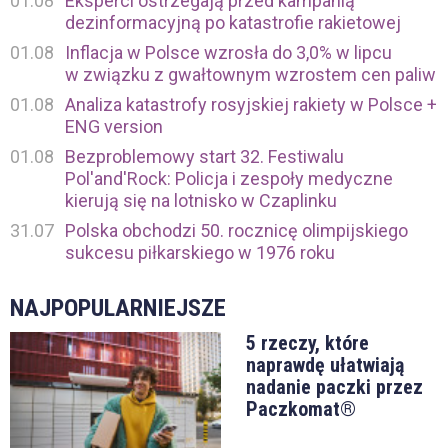
01.08
Eksperci ostrzegają przed kampanią
dezinformacyjną po katastrofie rakietowej
01.08
Inflacja w Polsce wzrosła do 3,0% w lipcu
w związku z gwałtownym wzrostem cen paliw
01.08
Analiza katastrofy rosyjskiej rakiety w Polsce +
ENG version
01.08
Bezproblemowy start 32. Festiwalu
Pol'and'Rock: Policja i zespoły medyczne
kierują się na lotnisko w Czaplinku
31.07
Polska obchodzi 50. rocznicę olimpijskiego
sukcesu piłkarskiego w 1976 roku
NAJPOPULARNIEJSZE
5 rzeczy, które
naprawdę ułatwiają
nadanie paczki przez
Paczkomat®