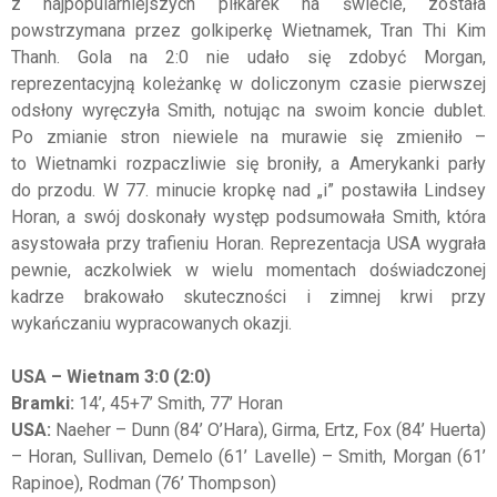
z najpopularniejszych piłkarek na świecie, została
powstrzymana przez golkiperkę Wietnamek, Tran Thi Kim
Thanh. Gola na 2:0 nie udało się zdobyć Morgan,
reprezentacyjną koleżankę w doliczonym czasie pierwszej
odsłony wyręczyła Smith, notując na swoim koncie dublet.
Po zmianie stron niewiele na murawie się zmieniło –
to Wietnamki rozpaczliwie się broniły, a Amerykanki parły
do przodu. W 77. minucie kropkę nad „i” postawiła Lindsey
Horan, a swój doskonały występ podsumowała Smith, która
asystowała przy trafieniu Horan. Reprezentacja USA wygrała
pewnie, aczkolwiek w wielu momentach doświadczonej
kadrze brakowało skuteczności i zimnej krwi przy
wykańczaniu wypracowanych okazji.
USA – Wietnam 3:0 (2:0)
Bramki:
14’, 45+7’ Smith, 77’ Horan
USA:
Naeher – Dunn (84’ O’Hara), Girma, Ertz, Fox (84’ Huerta)
– Horan, Sullivan, Demelo (61’ Lavelle) – Smith, Morgan (61’
Rapinoe), Rodman (76’ Thompson)