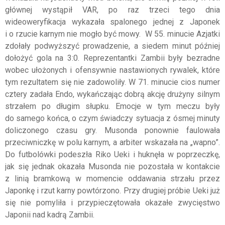
głównej wystąpił VAR, po raz trzeci tego dnia
wideoweryfikacja wykazała spalonego jednej z Japonek
i o rzucie karnym nie mogło być mowy. W 55. minucie Azjatki
zdołały podwyższyć prowadzenie, a siedem minut później
dołożyć gola na 3:0. Reprezentantki Zambii były bezradne
wobec ułożonych i ofensywnie nastawionych rywalek, które
tym rezultatem się nie zadowoliły. W 71. minucie cios numer
cztery zadała Endo, wykańczając dobrą akcję drużyny silnym
strzałem po długim słupku. Emocje w tym meczu były
do samego końca, o czym świadczy sytuacja z ósmej minuty
doliczonego czasu gry. Musonda ponownie faulowała
przeciwniczkę w polu karnym, a arbiter wskazała na „wapno”.
Do futbolówki podeszła Riko Ueki i huknęła w poprzeczkę,
jak się jednak okazała Musonda nie pozostała w kontakcie
z linią bramkową w momencie oddawania strzału przez
Japonkę i rzut karny powtórzono. Przy drugiej próbie Ueki już
się nie pomyliła i przypieczętowała okazałe zwycięstwo
Japonii nad kadrą Zambii.