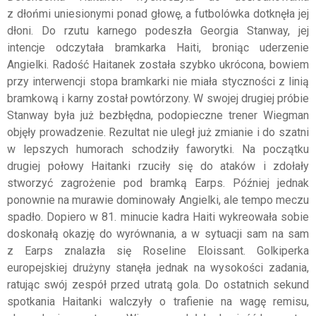
z dłońmi uniesionymi ponad głowę, a futbolówka dotknęła jej
dłoni. Do rzutu karnego podeszła Georgia Stanway, jej
intencje odczytała bramkarka Haiti, broniąc uderzenie
Angielki. Radość Haitanek została szybko ukrócona, bowiem
przy interwencji stopa bramkarki nie miała styczności z linią
bramkową i karny został powtórzony. W swojej drugiej próbie
Stanway była już bezbłędna, podopieczne trener Wiegman
objęły prowadzenie. Rezultat nie uległ już zmianie i do szatni
w lepszych humorach schodziły faworytki. Na początku
drugiej połowy Haitanki rzuciły się do ataków i zdołały
stworzyć zagrożenie pod bramką Earps. Później jednak
ponownie na murawie dominowały Angielki, ale tempo meczu
spadło. Dopiero w 81. minucie kadra Haiti wykreowała sobie
doskonałą okazję do wyrównania, a w sytuacji sam na sam
z Earps znalazła się Roseline Eloissant. Golkiperka
europejskiej drużyny stanęła jednak na wysokości zadania,
ratując swój zespół przed utratą gola. Do ostatnich sekund
spotkania Haitanki walczyły o trafienie na wagę remisu,