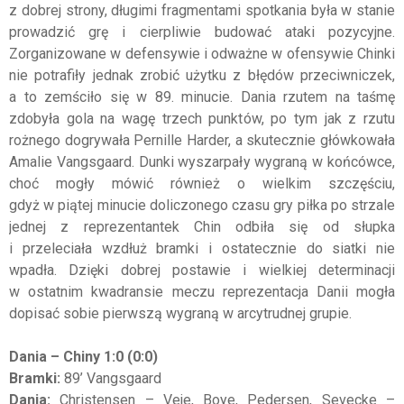
z dobrej strony, długimi fragmentami spotkania była w stanie
prowadzić grę i cierpliwie budować ataki pozycyjne.
Zorganizowane w defensywie i odważne w ofensywie Chinki
nie potrafiły jednak zrobić użytku z błędów przeciwniczek,
a to zemściło się w 89. minucie. Dania rzutem na taśmę
zdobyła gola na wagę trzech punktów, po tym jak z rzutu
rożnego dogrywała Pernille Harder, a skutecznie główkowała
Amalie Vangsgaard. Dunki wyszarpały wygraną w końcówce,
choć mogły mówić również o wielkim szczęściu,
gdyż w piątej minucie doliczonego czasu gry piłka po strzale
jednej z reprezentantek Chin odbiła się od słupka
i przeleciała wzdłuż bramki i ostatecznie do siatki nie
wpadła. Dzięki dobrej postawie i wielkiej determinacji
w ostatnim kwadransie meczu reprezentacja Danii mogła
dopisać sobie pierwszą wygraną w arcytrudnej grupie.
Dania – Chiny 1:0 (0:0)
Bramki:
89’ Vangsgaard
Dania:
Christensen – Veje, Boye, Pedersen, Sevecke –