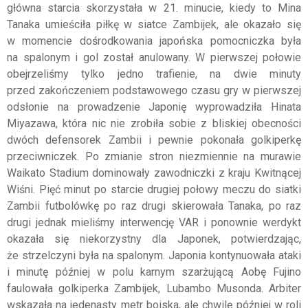
główna starcia skorzystała w 21. minucie, kiedy to Mina
Tanaka umieściła piłkę w siatce Zambijek, ale okazało się
w momencie dośrodkowania japońska pomocniczka była
na spalonym i gol został anulowany. W pierwszej połowie
obejrzeliśmy tylko jedno trafienie, na dwie minuty
przed zakończeniem podstawowego czasu gry w pierwszej
odsłonie na prowadzenie Japonię wyprowadziła Hinata
Miyazawa, która nic nie zrobiła sobie z bliskiej obecności
dwóch defensorek Zambii i pewnie pokonała golkiperkę
przeciwniczek. Po zmianie stron niezmiennie na murawie
Waikato Stadium dominowały zawodniczki z kraju Kwitnącej
Wiśni. Pięć minut po starcie drugiej połowy meczu do siatki
Zambii futbolówkę po raz drugi skierowała Tanaka, po raz
drugi jednak mieliśmy interwencję VAR i ponownie werdykt
okazała się niekorzystny dla Japonek, potwierdzając,
że strzelczyni była na spalonym. Japonia kontynuowała ataki
i minutę później w polu karnym szarżującą Aobę Fujino
faulowała golkiperka Zambijek, Lubambo Musonda. Arbiter
wskazała na jedenasty metr boiska, ale chwilę później w roli