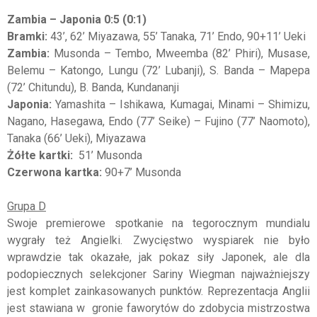
Zambia – Japonia 0:5 (0:1)
Bramki:
43’, 62’ Miyazawa, 55’ Tanaka, 71’ Endo, 90+11’ Ueki
Zambia:
Musonda – Tembo, Mweemba (82’ Phiri), Musase,
Belemu – Katongo, Lungu (72’ Lubanji), S. Banda – Mapepa
(72’ Chitundu), B. Banda, Kundananji
Japonia:
Yamashita – Ishikawa, Kumagai, Minami – Shimizu,
Nagano, Hasegawa, Endo (77’ Seike) – Fujino (77’ Naomoto),
Tanaka (66’ Ueki), Miyazawa
Żółte kartki:
51’ Musonda
Czerwona kartka:
90+7’ Musonda
Grupa D
Swoje premierowe spotkanie na tegorocznym mundialu
wygrały też Angielki. Zwycięstwo wyspiarek nie było
wprawdzie tak okazałe, jak pokaz siły Japonek, ale dla
podopiecznych selekcjoner Sariny Wiegman najważniejszy
jest komplet zainkasowanych punktów. Reprezentacja Anglii
jest stawiana w gronie faworytów do zdobycia mistrzostwa