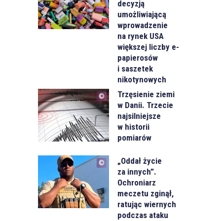
decyzją
umożliwiającą
wprowadzenie
na rynek USA
większej liczby e-
papierosów
i saszetek
nikotynowych
Trzęsienie ziemi
w Danii. Trzecie
najsilniejsze
w historii
pomiarów
„Oddał życie
za innych”.
Ochroniarz
meczetu zginął,
ratując wiernych
podczas ataku