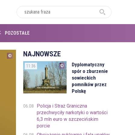
POZOSTAŁE
NAJNOWSZE
Dyplomatyczny
11:36
spór o zburzenie
sowieckich
pomników przez
Polskę
Policja i Straż Graniczna
06.08
przechwyciły narkotyki o wartości
6,3 mln euro w szczecińskim
porcie
Obciążenie nuklearne i fala upałów