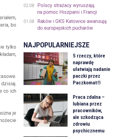
Polscy strażacy wyruszają
02.08
na pomoc Hiszpanii i Francji
riałem,
Raków i GKS Katowice awansują
01.08
eria, bo
do europejskich pucharów
NAJPOPULARNIEJSZE
ie tylko
kładam,
5 rzeczy, które
naprawdę
ułatwiają nadanie
paczki przez
zasowe.
Paczkomat®
dzisiaj.
e co ich
Praca zdalna –
lubiana przez
pracowników,
można je
ale szkodząca
 możecie
zdrowiu
psychicznemu