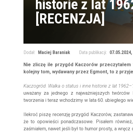
historie z lat 1
[RECENZJA]
Dodał:
Maciej Baraniak
Data publikacji:
07.05.2024,
Nie zliczę ile przygód Kaczorów przeczytałem w
kolejny tom, wydawany przez Egmont, to z przyjem
Kaczogród. Walka o status i inne historie z lat 1962
uważany za jednego z najważniejszych twórców 
tworzenia i teraz wchodzimy w lata 60. ubiegłego wi
Ilekroć piszę recenzję przygód Kaczorów, zastanaw
że to opowieści ponadczasowe. Pisałem również
zaśmiałem, nawet jeśli był to humor prosty, a wręcz