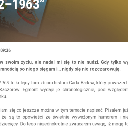
962–1963”
 09:36
 swoim życiu, ale nadal mi się to nie nudzi. Gdy tylko w
nością po niego sięgam i... nigdy się nie rozczarowuję.
–1963
to kolejny tom zbioru historii Carla Barksa, który powszech
Kaczorów. Egmont wydaje je chronologicznie, pod względe
eku.
iam się co jeszcze można w tym temacie napisać. Pisałem już
, że są to opowieści ze świetnie wyważonym humorem i nie
 dziecięcy. Do tego niejednokrotnie zwracałem uwagę, iż mogą t