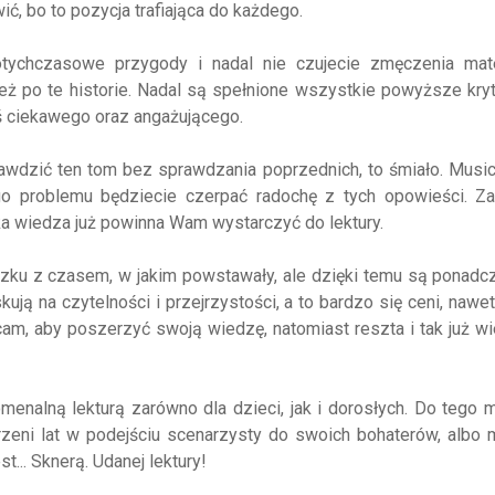
ić, bo to pozycja trafiająca do każdego.
 dotychczasowe przygody i nadal nie czujecie zmęczenia mate
ż po te historie. Nadal są spełnione wszystkie powyższe kryt
coś ciekawego oraz angażującego.
awdzić ten tom bez sprawdzania poprzednich, to śmiało. Music
go problemu będziecie czerpać radochę z tych opowieści. Za
aka wiedza już powinna Wam wystarczyć do lektury.
zku z czasem, w jakim powstawały, ale dzięki temu są ponadc
ją na czytelności i przejrzystości, a to bardzo się ceni, nawet 
ecam, aby poszerzyć swoją wiedzę, natomiast reszta i tak już wi
enalną lekturą zarówno dla dzieci, jak i dorosłych. Do tego 
trzeni lat w podejściu scenarzysty do swoich bohaterów, albo
t... Sknerą. Udanej lektury!