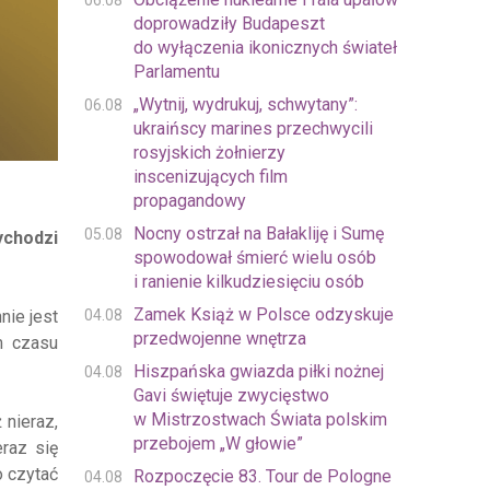
06.08
doprowadziły Budapeszt
do wyłączenia ikonicznych świateł
Parlamentu
„Wytnij, wydrukuj, schwytany”:
06.08
ukraińscy marines przechwycili
rosyjskich żołnierzy
inscenizujących film
propagandowy
Nocny ostrzał na Bałakliję i Sumę
05.08
ychodzi
spowodował śmierć wielu osób
i ranienie kilkudziesięciu osób
Zamek Książ w Polsce odzyskuje
04.08
nie jest
przedwojenne wnętrza
m czasu
Hiszpańska gwiazda piłki nożnej
04.08
Gavi świętuje zwycięstwo
w Mistrzostwach Świata polskim
 nieraz,
przebojem „W głowie”
raz się
o czytać
Rozpoczęcie 83. Tour de Pologne
04.08