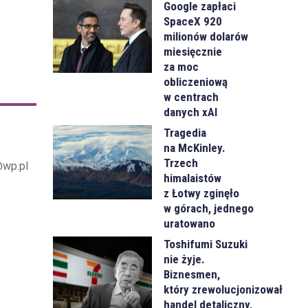
Google zapłaci
SpaceX 920
milionów dolarów
miesięcznie
za moc
obliczeniową
w centrach
danych xAI
Tragedia
na McKinley.
Trzech
@wp.pl
himalaistów
z Łotwy zginęło
w górach, jednego
uratowano
Toshifumi Suzuki
nie żyje.
Biznesmen,
który zrewolucjonizował
handel detaliczny,