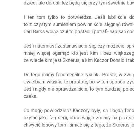
dzieci, ale dorośli też będą się przy tym świetnie baw
I ten tom tylko to potwierdza. Jeśli lubiliście
to z czystym sumieniem powinniście sięgnąć równie
Carl Barks wciąż czuł te postaci i potrafił napisać 
Jeśli natomiast zastanawiacie się, czy możecie spr
mniej więcej ogarnąć kto jest kim i bez większe
że wiecie kim jest Sknerus, a kim Kaczor Donald i t
Do tego mamy fenomenalne rysunki. Proste, w zwią
Uwielbiam właśnie tę prostotę, bo w ten sposób zysku
Jeśli nigdy nie sprawdzaliście, to tym bardziej pol
czeka.
Co mogę powiedzieć? Kaczory były, są i będą fenom
czytać jako fan serii, obserwując zmiany na przes
chwycić losowy tom i śmiać się z tego, że Sknerus jes