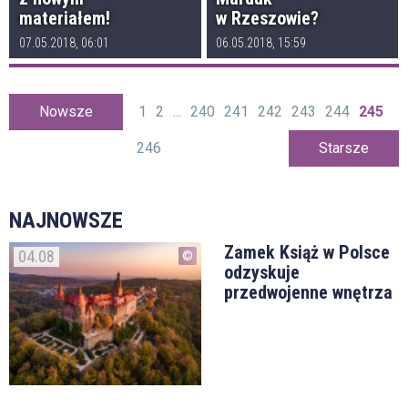
materiałem!
w Rzeszowie?
07.05.2018, 06:01
06.05.2018, 15:59
Nowsze
1
2
...
240
241
242
243
244
245
246
Starsze
NAJNOWSZE
Zamek Książ w Polsce
04.08
odzyskuje
przedwojenne wnętrza