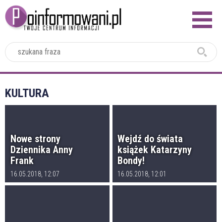
2024
KULTURA
Nowe strony
Wejdź do świata
Dziennika Anny
książek Katarzyny
Frank
Bondy!
16.05.2018, 12:07
16.05.2018, 12:01