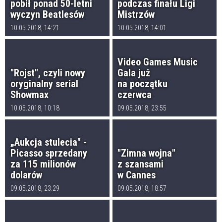
pobił ponad 50-letni
podczas finału Ligi
wyczyn Beatlesów
Mistrzów
10.05.2018, 14:21
10.05.2018, 14:01
Video Games Music
"Rojst", czyli nowy
Gala już
oryginalny serial
na początku
Showmax
czerwca
10.05.2018, 10:18
09.05.2018, 23:55
„Aukcja stulecia" -
Picasso sprzedany
"Zimna wojna"
za 115 milionów
z szansami
dolarów
w Cannes
09.05.2018, 23:29
09.05.2018, 18:57