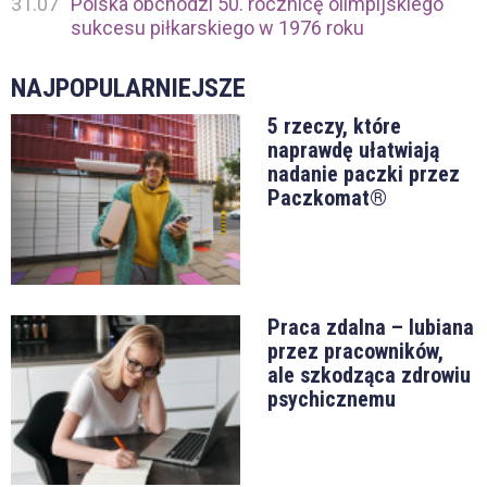
31.07
Polska obchodzi 50. rocznicę olimpijskiego
sukcesu piłkarskiego w 1976 roku
NAJPOPULARNIEJSZE
5 rzeczy, które
naprawdę ułatwiają
nadanie paczki przez
Paczkomat®
Praca zdalna – lubiana
przez pracowników,
ale szkodząca zdrowiu
psychicznemu