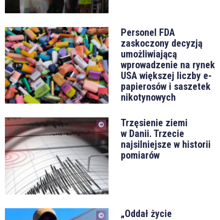
Personel FDA
zaskoczony decyzją
umożliwiającą
wprowadzenie na rynek
USA większej liczby e-
papierosów i saszetek
nikotynowych
Trzęsienie ziemi
w Danii. Trzecie
najsilniejsze w historii
pomiarów
„Oddał życie