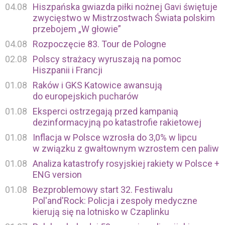
04.08
Hiszpańska gwiazda piłki nożnej Gavi świętuje
zwycięstwo w Mistrzostwach Świata polskim
przebojem „W głowie”
04.08
Rozpoczęcie 83. Tour de Pologne
02.08
Polscy strażacy wyruszają na pomoc
Hiszpanii i Francji
01.08
Raków i GKS Katowice awansują
do europejskich pucharów
01.08
Eksperci ostrzegają przed kampanią
dezinformacyjną po katastrofie rakietowej
01.08
Inflacja w Polsce wzrosła do 3,0% w lipcu
w związku z gwałtownym wzrostem cen paliw
01.08
Analiza katastrofy rosyjskiej rakiety w Polsce +
ENG version
01.08
Bezproblemowy start 32. Festiwalu
Pol'and'Rock: Policja i zespoły medyczne
kierują się na lotnisko w Czaplinku