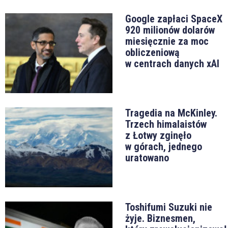
Google zapłaci SpaceX
920 milionów dolarów
miesięcznie za moc
obliczeniową
w centrach danych xAI
Tragedia na McKinley.
Trzech himalaistów
z Łotwy zginęło
w górach, jednego
uratowano
Toshifumi Suzuki nie
żyje. Biznesmen,