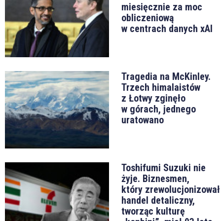
miesięcznie za moc
obliczeniową
w centrach danych xAI
Tragedia na McKinley.
Trzech himalaistów
z Łotwy zginęło
w górach, jednego
uratowano
Toshifumi Suzuki nie
żyje. Biznesmen,
który zrewolucjonizował
handel detaliczny,
tworząc kulturę