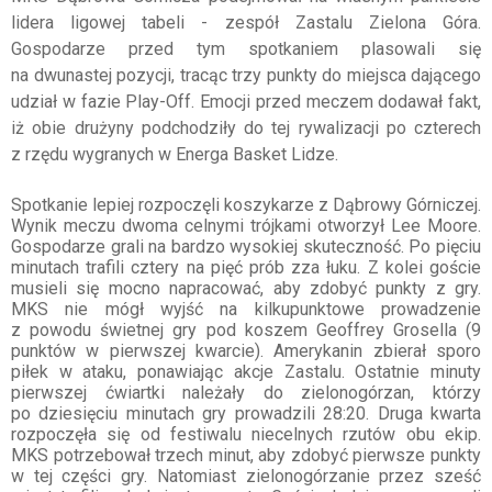
lidera ligowej tabeli - zespół Zastalu Zielona Góra.
Gospodarze przed tym spotkaniem plasowali się
na dwunastej pozycji, tracąc trzy punkty do miejsca dającego
udział w fazie Play-Off. Emocji przed meczem dodawał fakt,
iż obie drużyny podchodziły do tej rywalizacji po czterech
z rzędu wygranych w Energa Basket Lidze.
Spotkanie lepiej rozpoczęli koszykarze z Dąbrowy Górniczej.
Wynik meczu dwoma celnymi trójkami otworzył Lee Moore.
Gospodarze grali na bardzo wysokiej skuteczność. Po pięciu
minutach trafili cztery na pięć prób zza łuku. Z kolei goście
musieli się mocno napracować, aby zdobyć punkty z gry.
MKS nie mógł wyjść na kilkupunktowe prowadzenie
z powodu świetnej gry pod koszem Geoffrey Grosella (9
punktów w pierwszej kwarcie). Amerykanin zbierał sporo
piłek w ataku, ponawiając akcje Zastalu. Ostatnie minuty
pierwszej ćwiartki należały do zielonogórzan, którzy
po dziesięciu minutach gry prowadzili 28:20. Druga kwarta
rozpoczęła się od festiwalu niecelnych rzutów obu ekip.
MKS potrzebował trzech minut, aby zdobyć pierwsze punkty
w tej części gry. Natomiast zielonogórzanie przez sześć