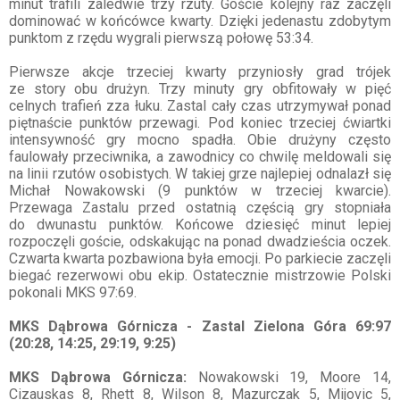
minut trafili zaledwie trzy rzuty. Goście kolejny raz zaczęli
dominować w końcówce kwarty. Dzięki jedenastu zdobytym
punktom z rzędu wygrali pierwszą połowę 53:34.
Pierwsze akcje trzeciej kwarty przyniosły grad trójek
ze story obu drużyn. Trzy minuty gry obfitowały w pięć
celnych trafień zza łuku. Zastal cały czas utrzymywał ponad
piętnaście punktów przewagi. Pod koniec trzeciej ćwiartki
intensywność gry mocno spadła. Obie drużyny często
faulowały przeciwnika, a zawodnicy co chwilę meldowali się
na linii rzutów osobistych. W takiej grze najlepiej odnalazł się
Michał Nowakowski (9 punktów w trzeciej kwarcie).
Przewaga Zastalu przed ostatnią częścią gry stopniała
do dwunastu punktów. Końcowe dziesięć minut lepiej
rozpoczęli goście, odskakując na ponad dwadzieścia oczek.
Czwarta kwarta pozbawiona była emocji. Po parkiecie zaczęli
biegać rezerwowi obu ekip. Ostatecznie mistrzowie Polski
pokonali MKS 97:69.
MKS Dąbrowa Górnicza - Zastal Zielona Góra 69:97
(20:28, 14:25, 29:19, 9:25)
MKS Dąbrowa Górnicza:
Nowakowski 19, Moore 14,
Cizauskas 8, Rhett 8, Wilson 8, Mazurczak 5, Mijovic 5,