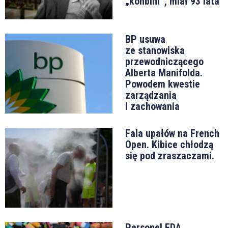
„konbini”, miał 93 lata
BP usuwa
ze stanowiska
przewodniczącego
Alberta Manifolda.
Powodem kwestie
zarządzania
i zachowania
Fala upałów na French
Open. Kibice chłodzą
się pod zraszaczami.
Personel FDA