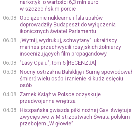
narkotyki o wartości 6,3 mln euro
w szczecińskim porcie
06.08
Obciążenie nuklearne i fala upałów
doprowadziły Budapeszt do wyłączenia
ikonicznych świateł Parlamentu
06.08
„Wytnij, wydrukuj, schwytany”: ukraińscy
marines przechwycili rosyjskich żołnierzy
inscenizujących film propagandowy
06.08
"Lasy Opalu", tom 5 [RECENZJA]
05.08
Nocny ostrzał na Bałakliję i Sumę spowodował
śmierć wielu osób i ranienie kilkudziesięciu
osób
04.08
Zamek Książ w Polsce odzyskuje
przedwojenne wnętrza
04.08
Hiszpańska gwiazda piłki nożnej Gavi świętuje
zwycięstwo w Mistrzostwach Świata polskim
przebojem „W głowie”