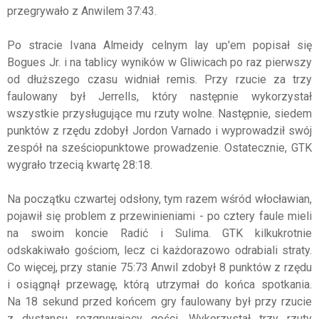
przegrywało z Anwilem 37:43.
Po stracie Ivana Almeidy celnym lay up'em popisał się
Bogues Jr. i na tablicy wyników w Gliwicach po raz pierwszy
od dłuższego czasu widniał remis. Przy rzucie za trzy
faulowany był Jerrells, który następnie wykorzystał
wszystkie przysługujące mu rzuty wolne. Następnie, siedem
punktów z rzędu zdobył Jordon Varnado i wyprowadził swój
zespół na sześciopunktowe prowadzenie. Ostatecznie, GTK
wygrało trzecią kwartę 28:18.
Na początku czwartej odsłony, tym razem wśród włocławian,
pojawił się problem z przewinieniami - po cztery faule mieli
na swoim koncie Radić i Sulima. GTK kilkukrotnie
odskakiwało gościom, lecz ci każdorazowo odrabiali straty.
Co więcej, przy stanie 75:73 Anwil zdobył 8 punktów z rzędu
i osiągnął przewagę, którą utrzymał do końca spotkania.
Na 18 sekund przed końcem gry faulowany był przy rzucie
z dystansu rozgrywający gości. Wykorzystał trzy rzuty