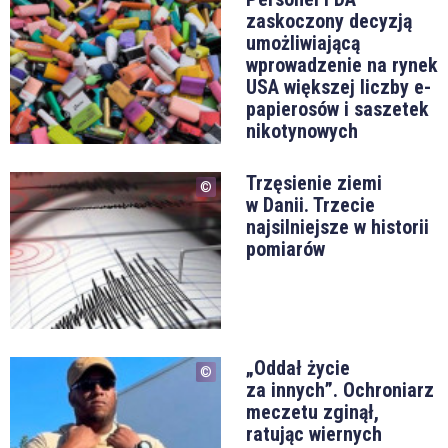
zaskoczony decyzją
umożliwiającą
wprowadzenie na rynek
USA większej liczby e-
papierosów i saszetek
nikotynowych
Trzęsienie ziemi
w Danii. Trzecie
najsilniejsze w historii
pomiarów
„Oddał życie
za innych”. Ochroniarz
meczetu zginął,
ratując wiernych