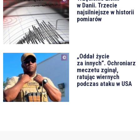
w Danii. Trzecie
najsilniejsze w historii
pomiarów
„Oddał życie
za innych”. Ochroniarz
meczetu zginął,
ratując wiernych
podczas ataku w USA