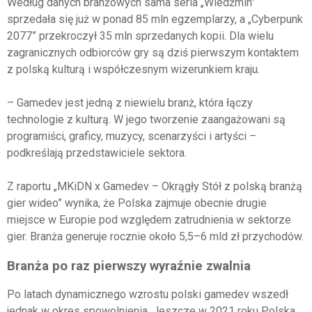
Według danych branżowych sama seria „Wiedźmin”
sprzedała się już w ponad 85 mln egzemplarzy, a „Cyberpunk
2077” przekroczył 35 mln sprzedanych kopii. Dla wielu
zagranicznych odbiorców gry są dziś pierwszym kontaktem
z polską kulturą i współczesnym wizerunkiem kraju.
– Gamedev jest jedną z niewielu branż, która łączy
technologie z kulturą. W jego tworzenie zaangażowani są
programiści, graficy, muzycy, scenarzyści i artyści –
podkreślają przedstawiciele sektora.
Z raportu „MKiDN x Gamedev – Okrągły Stół z polską branżą
gier wideo” wynika, że Polska zajmuje obecnie drugie
miejsce w Europie pod względem zatrudnienia w sektorze
gier. Branża generuje rocznie około 5,5–6 mld zł przychodów.
Branża po raz pierwszy wyraźnie zwalnia
Po latach dynamicznego wzrostu polski gamedev wszedł
jednak w okres spowolnienia. Jeszcze w 2021 roku Polska