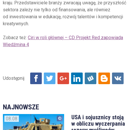
kraju. Przedstawiciele branży zwracają uwagę, że przyszłość
sektora zależy nie tylko od finansowania, ale również
od inwestowania w edukację, rozwój talentów i kompetencji
kreatywnych.
Zobacz też:
Ciri w roli głównej – CD Projekt Red zapowiada
Wiedźmina 4
NAJNOWSZE
USA i sojusznicy stoją
08.08
w obliczu wyczerpania
rezerw myśliwców