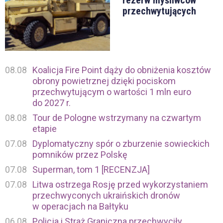
przechwytujących
08.08
Koalicja Fire Point dąży do obniżenia kosztów
obrony powietrznej dzięki pociskom
przechwytującym o wartości 1 mln euro
do 2027 r.
08.08
Tour de Pologne wstrzymany na czwartym
etapie
07.08
Dyplomatyczny spór o zburzenie sowieckich
pomników przez Polskę
07.08
Superman, tom 1 [RECENZJA]
07.08
Litwa ostrzega Rosję przed wykorzystaniem
przechwyconych ukraińskich dronów
w operacjach na Bałtyku
06.08
Policja i Straż Graniczna przechwyciły