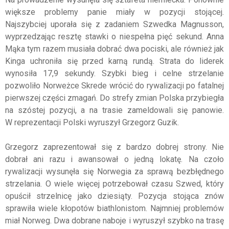
większe problemy panie miały w pozycji stojącej.
Najszybciej uporała się z zadaniem Szwedka Magnusson,
wyprzedzając resztę stawki o niespełna pięć sekund. Anna
Mąka tym razem musiała dobrać dwa pociski, ale również jak
Kinga uchroniła się przed karną rundą. Strata do liderek
wynosiła 17,9 sekundy. Szybki bieg i celne strzelanie
pozwoliło Norweżce Skrede wrócić do rywalizacji po fatalnej
pierwszej części zmagań. Do strefy zmian Polska przybiegła
na szóstej pozycji, a na trasie zameldowali się panowie.
W reprezentacji Polski wyruszył Grzegorz Guzik.
Grzegorz zaprezentował się z bardzo dobrej strony. Nie
dobrał ani razu i awansował o jedną lokatę. Na czoło
rywalizacji wysunęła się Norwegia za sprawą bezbłędnego
strzelania. O wiele więcej potrzebował czasu Szwed, który
opuścił strzelnicę jako dziesiąty. Pozycja stojąca znów
sprawiła wiele kłopotów biathlonistom. Najmniej problemów
miał Norweg. Dwa dobrane naboje i wyruszył szybko na trasę