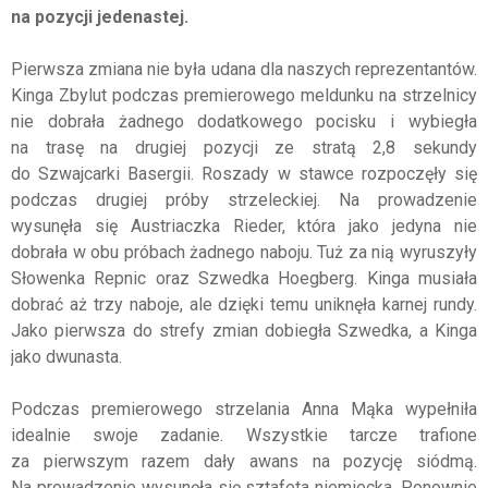
na pozycji jedenastej.
Pierwsza zmiana nie była udana dla naszych reprezentantów.
Kinga Zbylut podczas premierowego meldunku na strzelnicy
nie dobrała żadnego dodatkowego pocisku i wybiegła
na trasę na drugiej pozycji ze stratą 2,8 sekundy
do Szwajcarki Basergii. Roszady w stawce rozpoczęły się
podczas drugiej próby strzeleckiej. Na prowadzenie
wysunęła się Austriaczka Rieder, która jako jedyna nie
dobrała w obu próbach żadnego naboju. Tuż za nią wyruszyły
Słowenka Repnic oraz Szwedka Hoegberg. Kinga musiała
dobrać aż trzy naboje, ale dzięki temu uniknęła karnej rundy.
Jako pierwsza do strefy zmian dobiegła Szwedka, a Kinga
jako dwunasta.
Podczas premierowego strzelania Anna Mąka wypełniła
idealnie swoje zadanie. Wszystkie tarcze trafione
za pierwszym razem dały awans na pozycję siódmą.
Na prowadzenie wysunęła się sztafeta niemiecka. Ponownie