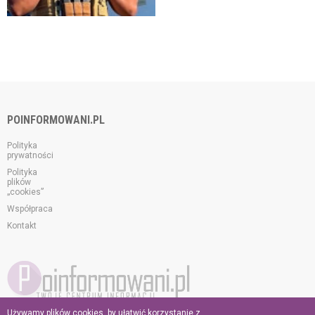
POINFORMOWANI.PL
Polityka
prywatności
Polityka
plików
„cookies”
Współpraca
Kontakt
Używamy plików cookies, by ułatwić korzystanie z
© 2026 poinformowani.pl.