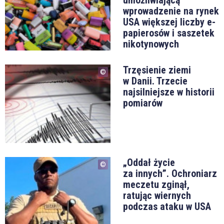
wprowadzenie na rynek
USA większej liczby e-
papierosów i saszetek
nikotynowych
Trzęsienie ziemi
w Danii. Trzecie
najsilniejsze w historii
pomiarów
„Oddał życie
za innych”. Ochroniarz
meczetu zginął,
ratując wiernych
podczas ataku w USA