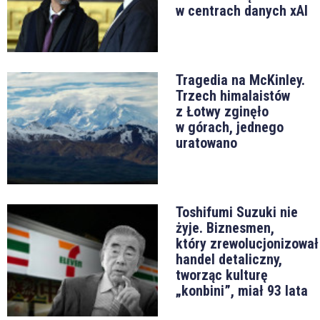
w centrach danych xAI
Tragedia na McKinley.
Trzech himalaistów
z Łotwy zginęło
w górach, jednego
uratowano
Toshifumi Suzuki nie
żyje. Biznesmen,
który zrewolucjonizował
handel detaliczny,
tworząc kulturę
„konbini”, miał 93 lata