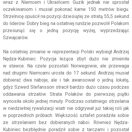
wraz z Niemcem i Ukraińcem. Guzik jednak nie sprostał
oczekiwaniom i musiał pokonać karne 150 metrów biegu.
Strzelnicę opuścił na pozycji dziesiątej ze stratą 55,5 sekund
do liderów. Dobry bieg na ostatniej rundzie pozwolił Polakom
przesunąć się o jedną pozycję wyżej, wyprzedzając
Szwajcarów.
Na ostatniej zmianie w reprezentacji Polski wybiegł Andrzej
Nędza-Kubiniec. Pozycja leżąca zbyt dużo nie zmieniła
w stawce. Na czele pozostali Norwegowie, ale przewaga
nad drugimi Niemcami urosła do 17 sekund. Andrzej musiał
dobierać dwa naboje, ale i tak awansował o jedną lokatę,
gdyż Szwed Stefansson stracił bardzo dużo czasu podczas
oddawania strzałów. Strata Polaków do pierwszej piątki
wynosiła około jednej minuty. Podczas ostatniego strzelania
w niedzielnej rywalizacji wiatr nie odgrywał już takiej roli jak
w poprzednich próbach. Większość sztafet poradziła sobie
ze strzelaniem bez dobieranych naboi. Również Nędza-
Kubiniec bezbłędnie poradził sobie z tarczami i pozostał