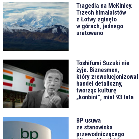
Tragedia na McKinley.
Trzech himalaistów
z Łotwy zginęło
w górach, jednego
uratowano
Toshifumi Suzuki nie
żyje. Biznesmen,
który zrewolucjonizował
handel detaliczny,
tworząc kulturę
„konbini”, miał 93 lata
BP usuwa
ze stanowiska
przewodniczącego