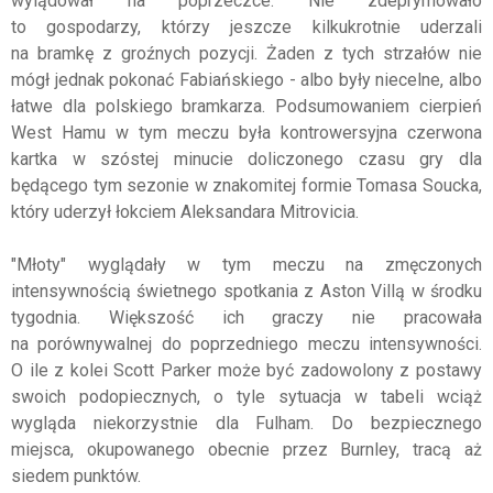
wylądował na poprzeczce. Nie zdeprymowało
to gospodarzy, którzy jeszcze kilkukrotnie uderzali
na bramkę z groźnych pozycji. Żaden z tych strzałów nie
mógł jednak pokonać Fabiańskiego - albo były niecelne, albo
łatwe dla polskiego bramkarza. Podsumowaniem cierpień
West Hamu w tym meczu była kontrowersyjna czerwona
kartka w szóstej minucie doliczonego czasu gry dla
będącego tym sezonie w znakomitej formie Tomasa Soucka,
który uderzył łokciem Aleksandara Mitrovicia.
"Młoty" wyglądały w tym meczu na zmęczonych
intensywnością świetnego spotkania z Aston Villą w środku
tygodnia. Większość ich graczy nie pracowała
na porównywalnej do poprzedniego meczu intensywności.
O ile z kolei Scott Parker może być zadowolony z postawy
swoich podopiecznych, o tyle sytuacja w tabeli wciąż
wygląda niekorzystnie dla Fulham. Do bezpiecznego
miejsca, okupowanego obecnie przez Burnley, tracą aż
siedem punktów.