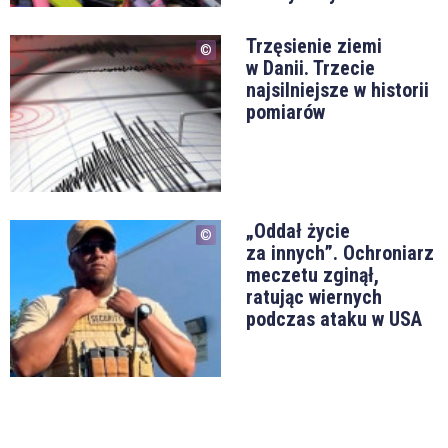
Trzęsienie ziemi
w Danii. Trzecie
najsilniejsze w historii
pomiarów
„Oddał życie
za innych”. Ochroniarz
meczetu zginął,
ratując wiernych
podczas ataku w USA