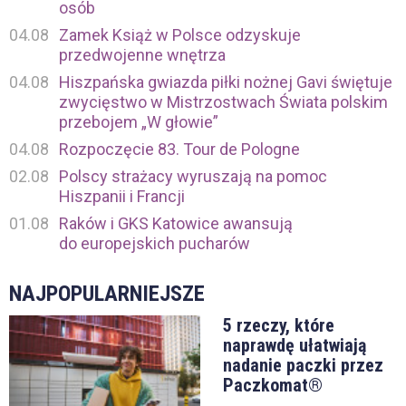
osób
04.08
Zamek Książ w Polsce odzyskuje
przedwojenne wnętrza
04.08
Hiszpańska gwiazda piłki nożnej Gavi świętuje
zwycięstwo w Mistrzostwach Świata polskim
przebojem „W głowie”
04.08
Rozpoczęcie 83. Tour de Pologne
02.08
Polscy strażacy wyruszają na pomoc
Hiszpanii i Francji
01.08
Raków i GKS Katowice awansują
do europejskich pucharów
NAJPOPULARNIEJSZE
5 rzeczy, które
naprawdę ułatwiają
nadanie paczki przez
Paczkomat®