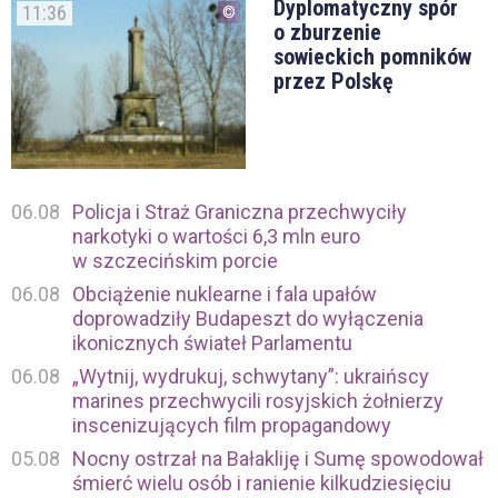
Dyplomatyczny spór
11:36
o zburzenie
sowieckich pomników
przez Polskę
06.08
Policja i Straż Graniczna przechwyciły
narkotyki o wartości 6,3 mln euro
w szczecińskim porcie
06.08
Obciążenie nuklearne i fala upałów
doprowadziły Budapeszt do wyłączenia
ikonicznych świateł Parlamentu
06.08
„Wytnij, wydrukuj, schwytany”: ukraińscy
marines przechwycili rosyjskich żołnierzy
inscenizujących film propagandowy
05.08
Nocny ostrzał na Bałakliję i Sumę spowodował
śmierć wielu osób i ranienie kilkudziesięciu