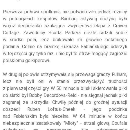
Pierwsza połowa spotkania nie potwierdziła jednak różnicy
w potencjałach zespołów. Bardziej aktywną drużyną była
wręcz desperacko szukająca zwycięstwa ekipa z Craven
Cottage. Zawodnicy Scotta Parkera nieźle radzili sobie
w środku pola, lecz brakowało im głównie ostatniego
podania. Celnie na bramkę Łukasza Fabiańskiego uderzyli
w tej części gry tylko raz, i nie był to strzał mogący zagrozić
polskiemu golkiperowi.
W drugiej połowie utrzymywała się przewaga graczy Fulham,
lecz nie byli oni w stanie przezwyciężyć trudności
z pierwszej części gry. W 50. minucie bliski skierowania piłki
do siatki był Bobby Decordova-Reid - nie sięgnął jednak piłki
zagranej ze skrzydła. Chwilę później do groźnej sytuacji
doszedł Ruben Loftus-Cheek - jego podcinka
nad Fabiańskim była niecelna. W 64. minucie w końcu
niebezpiecznie zaatakowały "Młoty" - strzał głową Coufala