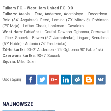
Fulham F.C. - West Ham United F.C. 0:0
Fulham:
Areola - Tete, Andersen, Adarabioyo - Decordova-
Reid (84' Anguissa), Reed, Lemina (79' Mitrović), Robinson
(79' Maja) - Loftus-Cheek, Lookman - Cavaleiro
West Ham:
Fabiański - Coufal, Dawson, Ogbonna, Cresswell
- Rice, Soucek - Bowen (57' Jarmołenko), Lingard, Benrahma
(57' Noble) - Antonio (74' Fredericks)
Żółte kartki:
90+2' Andersen - 75' Ogbonna 90' Fabiański
Czerwona kartka:
90+7' Soucek
Sędzia:
Mike Dean
NAJNOWSZE