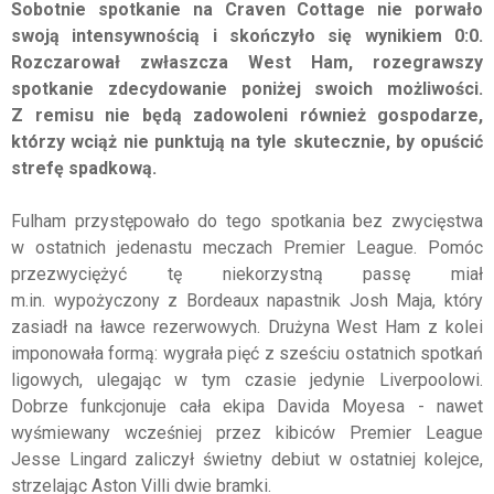
Sobotnie spotkanie na Craven Cottage nie porwało
swoją intensywnością i skończyło się wynikiem 0:0.
Rozczarował zwłaszcza West Ham, rozegrawszy
spotkanie zdecydowanie poniżej swoich możliwości.
Z remisu nie będą zadowoleni również gospodarze,
którzy wciąż nie punktują na tyle skutecznie, by opuścić
strefę spadkową.
Fulham przystępowało do tego spotkania bez zwycięstwa
w ostatnich jedenastu meczach Premier League. Pomóc
przezwyciężyć tę niekorzystną passę miał
m.in. wypożyczony z Bordeaux napastnik Josh Maja, który
zasiadł na ławce rezerwowych. Drużyna West Ham z kolei
imponowała formą: wygrała pięć z sześciu ostatnich spotkań
ligowych, ulegając w tym czasie jedynie Liverpoolowi.
Dobrze funkcjonuje cała ekipa Davida Moyesa - nawet
wyśmiewany wcześniej przez kibiców Premier League
Jesse Lingard zaliczył świetny debiut w ostatniej kolejce,
strzelając Aston Villi dwie bramki.