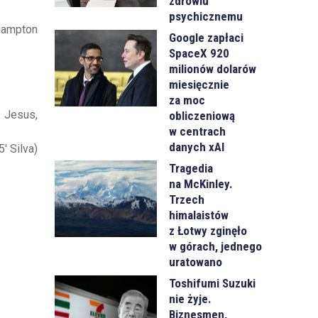
zdrowiu
psychicznemu
hampton
Google zapłaci
SpaceX 920
milionów dolarów
miesięcznie
za moc
, Jesus,
obliczeniową
w centrach
danych xAI
' Silva)
Tragedia
na McKinley.
Trzech
himalaistów
z Łotwy zginęło
w górach, jednego
uratowano
Toshifumi Suzuki
nie żyje.
Biznesmen,