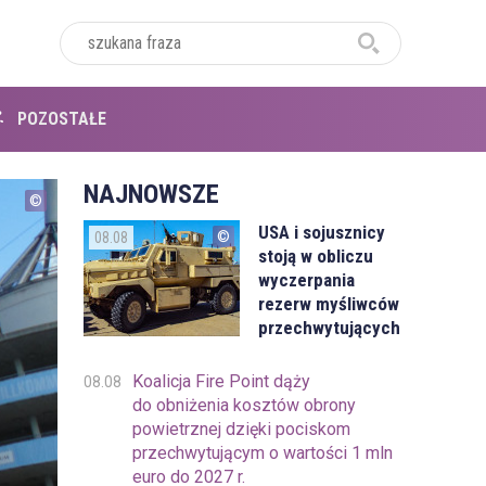
POZOSTAŁE
NAJNOWSZE
USA i sojusznicy
08.08
stoją w obliczu
wyczerpania
rezerw myśliwców
przechwytujących
Koalicja Fire Point dąży
08.08
do obniżenia kosztów obrony
powietrznej dzięki pociskom
przechwytującym o wartości 1 mln
euro do 2027 r.