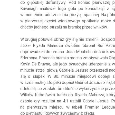
do głębokiej defensywy. Pod koniec pierwszej po
Kavanagh anulował tego gola po konsultacji z 
w momencie uderzenia na pozycji spalonej. Na półme
w pierwszej części wtorkowego spotkania może ś
choćby jednego strzału na bramkę przeciwników.
W drugiej połowie obraz gry się nie zmienił. Gospo
strzał Riyada Mahreza świetnie obronił Rui Pat
doprowadziła do remisu. Joao Moutinho dośrodkował
Edersona. Stracona bramka mocno zmotywowała Obywa
Kevin De Bruyne, ale jego sytuacyjne uderzenie z 
minucie strzał głową Gabriela Jesusa przeszedł nad
się o słupek. W 80. minucie miejscowi dopięli 
w szesnastkę. Do piłki dopadł Gabriel Jesus i z najb
odsłonili, co zostało bezlitośnie wykorzystane prz
Wilków futbolówka trafiła do Riyada Mahreza, któ
czasie gry rezultat na 4:1 ustalił Gabriel Jesus.
na pierwszym miejscu w tabeli Premier League. 
do piętnastu ligowych zwycięstw z rzędu.