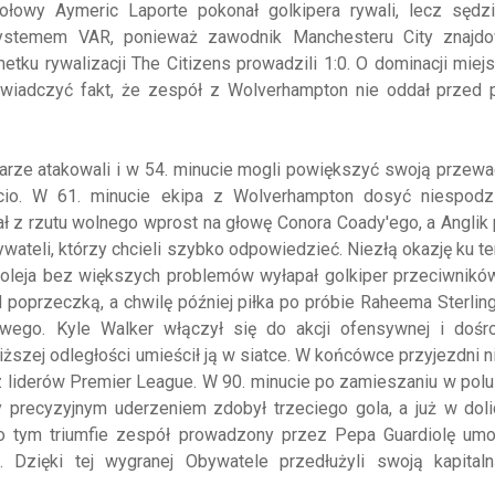
łowy Aymeric Laporte pokonał golkipera rywali, lecz sędzi
systemem VAR, ponieważ zawodnik Manchesteru City znajdo
tku rywalizacji The Citizens prowadzili 1:0. O dominacji mie
wiadczyć fakt, że zespół z Wolverhampton nie oddał przed 
darze atakowali i w 54. minucie mogli powiększyć swoją przewa
ricio. W 61. minucie ekipa z Wolverhampton dosyć niespodz
 z rzutu wolnego wprost na głowę Conora Coady'ego, a Anglik
teli, którzy chcieli szybko odpowiedzieć. Niezłą okazję ku t
woleja bez większych problemów wyłapał golkiper przeciwnikó
 poprzeczką, a chwilę później piłka po próbie Raheema Sterling
swego. Kyle Walker włączył się do akcji ofensywnej i dośr
liższej odległości umieścił ją w siatce. W końcówce przyjezdni n
ez liderów Premier League. W 90. minucie po zamieszaniu w pol
ry precyzyjnym uderzeniem zdobył trzeciego gola, a już w do
 Po tym triumfie zespół prowadzony przez Pepa Guardiolę umo
Dzięki tej wygranej Obywatele przedłużyli swoją kapitaln