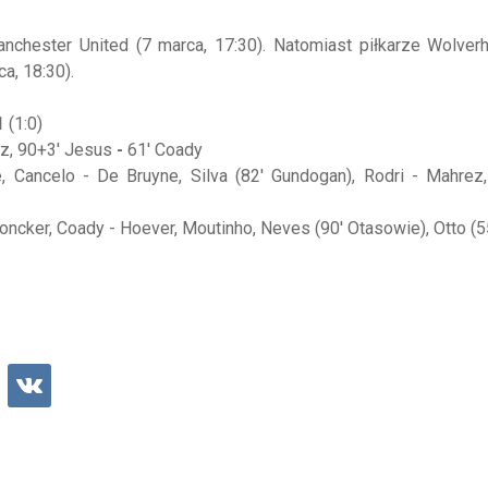
hester United (7 marca, 17:30). Natomiast piłkarze Wolver
ca, 18:30).
1
(1:0)
ez, 90+3' Jesus
-
61' Coady
e, Cancelo - De Bruyne, Silva (82' Gundogan), Rodri - Mahrez
oncker, Coady - Hoever, Moutinho, Neves (90' Otasowie), Otto (55