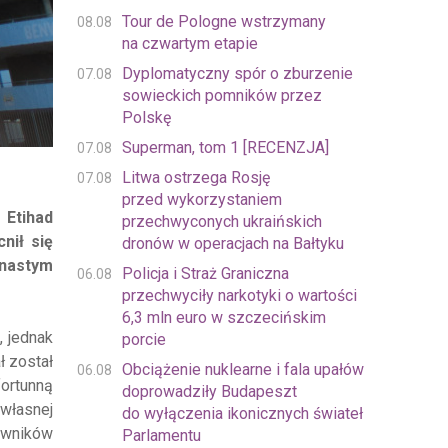
Tour de Pologne wstrzymany
08.08
na czwartym etapie
Dyplomatyczny spór o zburzenie
07.08
sowieckich pomników przez
Polskę
Superman, tom 1 [RECENZJA]
07.08
Litwa ostrzega Rosję
07.08
przed wykorzystaniem
 Etihad
przechwyconych ukraińskich
nił się
dronów w operacjach na Bałtyku
tnastym
Policja i Straż Graniczna
06.08
przechwyciły narkotyki o wartości
6,3 mln euro w szczecińskim
, jednak
porcie
ł został
Obciążenie nuklearne i fala upałów
06.08
fortunną
doprowadziły Budapeszt
własnej
do wyłączenia ikonicznych świateł
iwników
Parlamentu