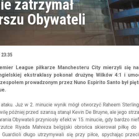
ie zatrzymał
rszu Obywateli
 23:35
ier League piłkarze Manchesteru City mierzyli się na
ngielskiej ekstraklasy pokonał drużynę Wilków 4:1 i umoc
ad zespołem prowadzonym przez Nuno Espirito Santo był pię
ue.
ataku. Już w 2. minucie wynik mógł otworzyć Raheem Sterling
wilę później przed szansą stanął Kevin De Bruyne, ale jego strza
ania Obywateli przyniosły efekt w 15. minucie, gdy bardzo nie
zutce Riyada Mahreza belgijski obrońca skierował piłkę do 
Guardioli długo utrzymywali się przy piłce, spychając przec