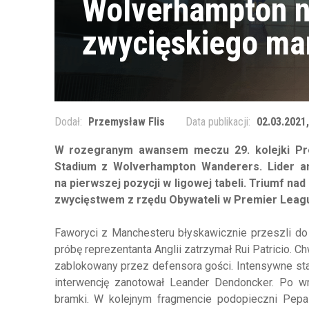
Wolverhampton n
zwycięskiego ma
Dodał:
Przemysław Flis
Data publikacji:
02.03.2021,
W rozegranym awansem meczu 29. kolejki Prem
Stadium z Wolverhampton Wanderers.
Lider a
na pierwszej pozycji w ligowej tabeli. Triumf n
zwycięstwem z rzędu Obywateli w Premier Leag
Faworyci z Manchesteru błyskawicznie przeszli do 
próbę reprezentanta Anglii zatrzymał Rui Patricio. Ch
zablokowany przez defensora gości. Intensywne star
interwencję zanotował Leander Dendoncker. Po wr
bramki. W kolejnym fragmencie podopieczni Pepa 