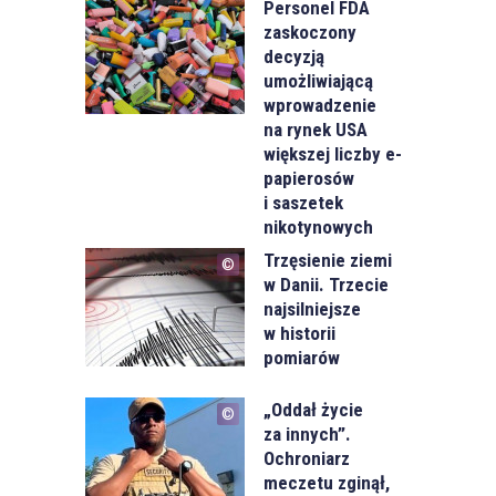
Personel FDA
zaskoczony
decyzją
umożliwiającą
wprowadzenie
na rynek USA
większej liczby e-
papierosów
i saszetek
nikotynowych
Trzęsienie ziemi
w Danii. Trzecie
najsilniejsze
w historii
pomiarów
„Oddał życie
za innych”.
Ochroniarz
meczetu zginął,