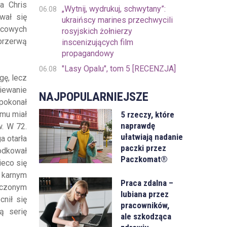
a Chris
„Wytnij, wydrukuj, schwytany”:
06.08
wał się
ukraińscy marines przechwycili
jscowych
rosyjskich żołnierzy
przerwą
inscenizujących film
propagandowy
"Lasy Opalu", tom 5 [RECENZJA]
06.08
gę, lecz
iewanie
NAJPOPULARNIEJSZE
 pokonał
5 rzeczy, które
emu miał
naprawdę
w. W 72.
ułatwiają nadanie
a otarła
paczki przez
odkował
Paczkomat®
ieco się
u karnym
Praca zdalna –
liczonym
lubiana przez
cnił się
pracowników,
ą serię
ale szkodząca