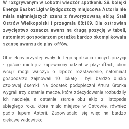
W rozgrywanym w sobotni wieczór spotkaniu 28. kolejki
Energa Basket Ligi w Bydgoszczy miejscowa Astoria nie
miała najmniejszych szans z faworyzowaną ekipą Stali
Ostrów Wielkopolski i przegrała 88:109. Dla ostrowian
zwycięstwo oznacza awans na drugą pozycję w tabeli,
natomiast gospodarzom porażka bardzo skomplikowała
szansę awansu do play-offów.
Obie ekipy przystępowały do tego spotkania z innych pozycji
- goście mieli już zapewniony udział w play-offach, choć
wciąż mogli walczyć o lepsze rozstawienie, natomiast
gospodarze zajmowali 10. lokatę i byli bardzo blisko
czołowej ósemki. Na dodatek podopieczni Artura Gronka
wygrali trzy ostatnie mecze, które zdecydowanie rozbudziły
ich nadzieje, a ostatnie starcie obu ekip z listopada
ubiegłego roku, które miało miejsce w Ostrowie, również
padło łupem Astorii. Zapowiadało się więc na bardzo
ciekawe widowisko.