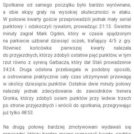
Spotkanie od samego początku było bardzo wyrównane,
a obie ekipy grały na wysokiej skuteczności w ataku.
W połowie kwarty goście przeprowadzili jednak mały serial
punktowy i odskoczyli rywalom, prowadząc 21:13. Świetne
minuty zagrał Mark Ogden, który w czasie spędzonym
na parkiecie uzbierał dziesięć oczek, trafiający 4/5 z gry.
Również końcówka pierwszej kwarty należała
do przyjezdnych, którzy zdobyli ostatnie pięć punktów, w tym
rzut równo z syreną Garbacza, który dał Stali prowadzenie
34:24. Druga odsłona przebiegała w podobny sposób,
a ostrowianie praktycznie cały czas utrzymywali przewagę
w okolicy dziesięciu punktów. Ostatnie dwie minuty połowy
należały jednak zdecydowanie do zawodników trenera
Gronka, którzy zdobyli osiem punktów przy ledwie trzech
po stronie przyjezdnych i wrócili do spotkania, przegrywając
już tylko 48:53.
Na drugą połowę bardziej zmotywowani wydawali się