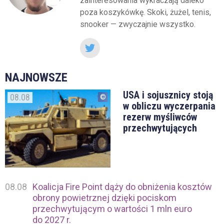
zainteresowania wykraczają daleko
poza koszykówkę. Skoki, żużel, tenis,
snooker — zwyczajnie wszystko.
NAJNOWSZE
USA i sojusznicy stoją
08.08
w obliczu wyczerpania
rezerw myśliwców
przechwytujących
08.08
Koalicja Fire Point dąży do obniżenia kosztów
obrony powietrznej dzięki pociskom
przechwytującym o wartości 1 mln euro
do 2027 r.