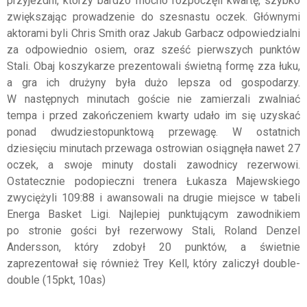
przyjezdni, którzy bardzo mocno rozpoczęli kwartę, szybko
zwiększając prowadzenie do szesnastu oczek. Głównymi
aktorami byli Chris Smith oraz Jakub Garbacz odpowiedzialni
za odpowiednio osiem, oraz sześć pierwszych punktów
Stali. Obaj koszykarze prezentowali świetną formę zza łuku,
a gra ich drużyny była dużo lepsza od gospodarzy.
W następnych minutach goście nie zamierzali zwalniać
tempa i przed zakończeniem kwarty udało im się uzyskać
ponad dwudziestopunktową przewagę. W ostatnich
dziesięciu minutach przewaga ostrowian osiągnęła nawet 27
oczek, a swoje minuty dostali zawodnicy rezerwowi.
Ostatecznie podopieczni trenera Łukasza Majewskiego
zwyciężyli 109:88 i awansowali na drugie miejsce w tabeli
Energa Basket Ligi. Najlepiej punktującym zawodnikiem
po stronie gości był rezerwowy Stali, Roland Denzel
Andersson, który zdobył 20 punktów, a świetnie
zaprezentował się również Trey Kell, który zaliczył double-
double (15pkt, 10as)