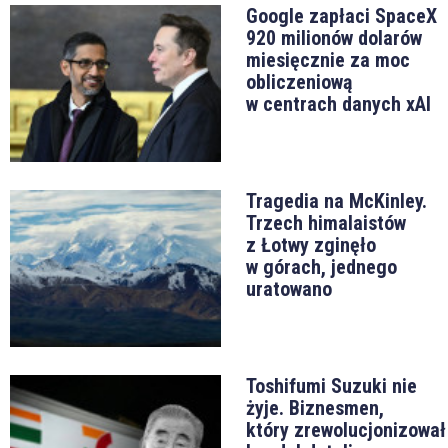
Google zapłaci SpaceX
920 milionów dolarów
miesięcznie za moc
obliczeniową
w centrach danych xAI
Tragedia na McKinley.
Trzech himalaistów
z Łotwy zginęło
w górach, jednego
uratowano
Toshifumi Suzuki nie
żyje. Biznesmen,
który zrewolucjonizował