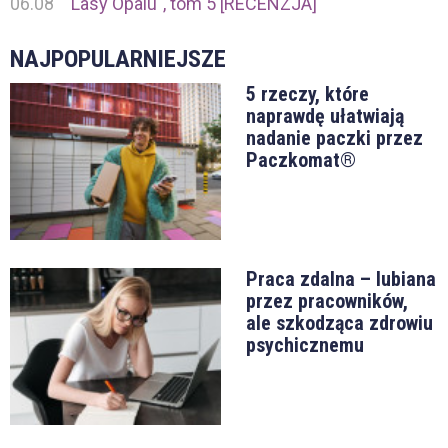
06.08
"Lasy Opalu", tom 5 [RECENZJA]
NAJPOPULARNIEJSZE
5 rzeczy, które
naprawdę ułatwiają
nadanie paczki przez
Paczkomat®
Praca zdalna – lubiana
przez pracowników,
ale szkodząca zdrowiu
psychicznemu