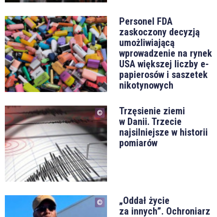
Personel FDA
zaskoczony decyzją
umożliwiającą
wprowadzenie na rynek
USA większej liczby e-
papierosów i saszetek
nikotynowych
Trzęsienie ziemi
w Danii. Trzecie
najsilniejsze w historii
pomiarów
„Oddał życie
za innych”. Ochroniarz