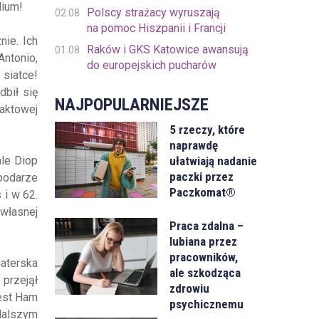
dium!
Polscy strażacy wyruszają
02.08
na pomoc Hiszpanii i Francji
nie. Ich
Raków i GKS Katowice awansują
01.08
Antonio,
do europejskich pucharów
 siatce!
dbił się
NAJPOPULARNIEJSZE
aktowej
5 rzeczy, które
naprawdę
ułatwiają nadanie
ale Diop
paczki przez
spodarze
Paczkomat®
 i w 62.
 własnej
Praca zdalna –
lubiana przez
pracowników,
haterska
ale szkodząca
 przejął
zdrowiu
West Ham
psychicznemu
 dalszym