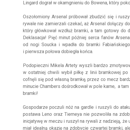
Lingard dograł w okamgnieniu do Bowena, który po
Oszołomiony Arsenal próbował zbudzić się i ruszyć 
rywale nie zamierzali czekać, aż Arsenal dołączy d
który główkował wzdłuż bramki, a tam gotowy do do
Deklasacja! Pięć minut później serca fanów Arsenal
od nogi Soucka i wpadła do bramki Fabiańskiego! 
i pierwsza połowa dobiegła końca.
Podopieczni Mikela Artety wyszli bardzo zmotywowan
w ostatniej chwili wybił piłkę z linii bramkowej p
cofnęli się pod własną bramkę, przez co mecz bardzo
minucie Chambers dośrodkował w pole karne, a tam C
bramki!
Gospodarze poczuli nóż na gardle i ruszyli do atak
postawa Leno oraz Tierneya nie pozwoliła na zdoby
inicjatywę w meczu i ruszył na rywali z nadzieją, 
miał idealną okazję na zdobycie czwartej bramki, al