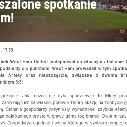
szalone spotkanie
um!
, 17:53
tabeli West Ham United podejmował na własnym stadionie 
podzieliły się punktami. West Ham prowadził w tym spotkan
ela Artety oraz nieszczęście, związane z dwoma br
nikiem 3:3!
pokojnie. Jak można się było spodziewać, to Młoty prz
zamykając ich na własnej połowie. Dobrą okazję na zdobycie g
ą. Starania gospodarzy przyniosły wymarzone, szybkie efekty
zza pola karnego prosto w prawy, górny róg bramki! Dwie minuty
y. Gospodarze ugrali rzut wolny, którego w szybkim tempie ro