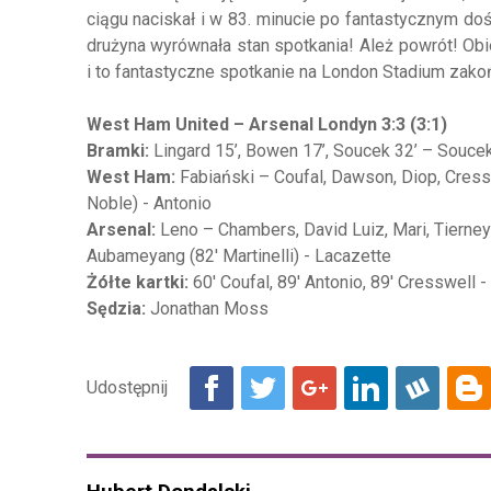
ciągu naciskał i w 83. minucie po fantastycznym do
drużyna wyrównała stan spotkania! Ależ powrót! Obi
i to fantastyczne spotkanie na London Stadium zako
West Ham United – Arsenal Londyn 3:3 (3:1)
Bramki:
Lingard 15’, Bowen 17’, Soucek 32’ – Soucek
West Ham:
Fabiański – Coufal, Dawson, Diop, Cress
Noble) - Antonio
Arsenal:
Leno – Chambers, David Luiz, Mari, Tierney
Aubameyang (82' Martinelli) - Lacazette
Żółte kartki:
60' Coufal, 89' Antonio, 89' Cresswell 
Sędzia:
Jonathan Moss