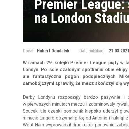
Premier League: 
na London Stadi
Dodał:
Hubert Dondalski
Data publikacji:
21.03.2021
W ramach 29. kolejki Premier League piąty w 
Londyn. Po iście szalonym spotkaniu obie ekipy 
ale fantastyczna pogoń podopiecznych Mik
samobójczymi sprawiły, że mecz skończył się wy
Derby Londynu rozpoczęły bardzo pasywnie i s
w pierwszych minutach meczu i zdominowały rywali, 
Soucek, ale czeski pomocnik kiepsko uderzył głow
minucie Lingard otrzymał piłkę od Antonio i huknął 
West Ham wyprowadził drugi cios, ponownie zabójcz