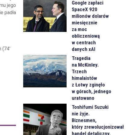
Google zapłaci
emu jego
SpaceX 920
ie padła
milionów dolarów
miesięcznie
za moc
obliczeniową
w centrach
 (74'
danych xAI
Tragedia
na McKinley.
Trzech
himalaistów
z Łotwy zginęło
w górach, jednego
uratowano
Toshifumi Suzuki
nie żyje.
Biznesmen,
który zrewolucjonizował
handel detaliczny,