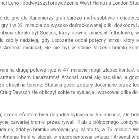
konał Leno i podwyższył prowadzenie West Hamu na London Sta
do gry, ale Kanonierzy grali bardzo niefrasobliwie i chaotycz
o gry i w 32. minucie do wysoko dośrodkowanej piłki doskoczył 
bicia strzału był Soucek, który pewnie umieścił futbolówkę w
u zabiły nadzieją, gdy Lacazette oddał potężny strzał, który o
Arsenal naciskał, ale nie był w stanie strzelić bramki kont
i na drugą połowę i już w 47. minucie mogli złapać kontakt, 
o strzale lobem Lacazette’a! Arsenal starał się naciskać, a go
 stracił na tempie. Starania gości zostały docenione przez los
raig Dawson źle obliczył sobie tę sytuację i wpakował piłkę do
u, czego efektem była dogodna sytuacja w 65. minucie, ale bo
cie czwartej bramki przez rywali. Klub z północnego Londynu
że uda się zdobyć bramkę wyrównującą. Mimo to, w 76. minucie 
e Antonio trafił w słupek w stuprocentowej sytuacji! Arsenal w