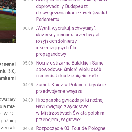
06.08
doprowadziły Budapeszt
do wyłączenia ikonicznych świateł
Parlamentu
„Wytnij, wydrukuj, schwytany”:
06.08
ukraińscy marines przechwycili
rosyjskich żołnierzy
inscenizujących film
propagandowy
Nocny ostrzał na Bałakliję i Sumę
05.08
Arsenal
spowodował śmierć wielu osób
iu 3:0,
i ranienie kilkudziesięciu osób
amkami
Zamek Książ w Polsce odzyskuje
04.08
przedwojenne wnętrza
eważały
Hiszpańska gwiazda piłki nożnej
04.08
Gavi świętuje zwycięstwo
ola miał
w Mistrzostwach Świata polskim
. W 15.
przebojem „W głowie”
 później
zegrali,
Rozpoczęcie 83. Tour de Pologne
04.08