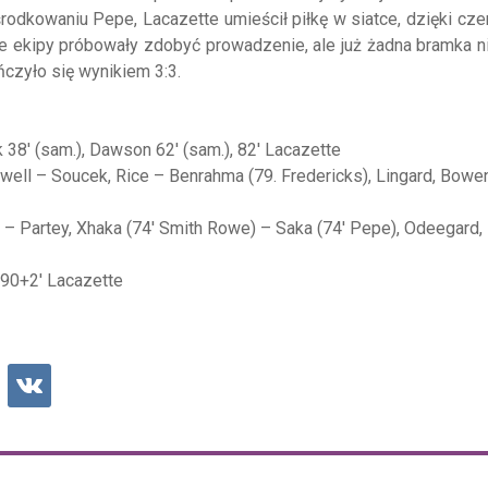
środkowaniu Pepe, Lacazette umieścił piłkę w siatce, dzięki cz
e ekipy próbowały zdobyć prowadzenie, ale już żadna bramka n
ńczyło się wynikiem 3:3.
 38' (sam.), Dawson 62' (sam.), 82' Lacazette
well – Soucek, Rice – Benrahma (79. Fredericks), Lingard, Bowen
 – Partey, Xhaka (74' Smith Rowe) – Saka (74' Pepe), Odeegard,
- 90+2' Lacazette