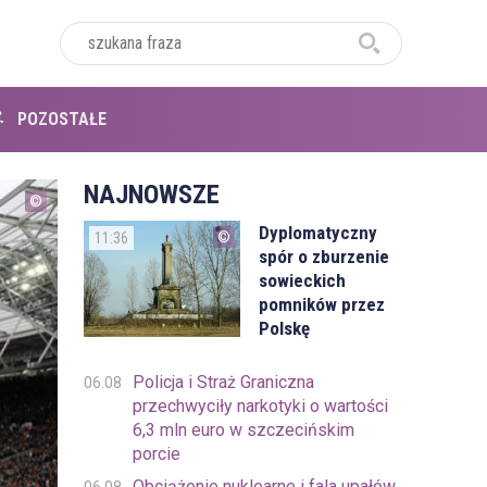
POZOSTAŁE
NAJNOWSZE
Dyplomatyczny
11:36
spór o zburzenie
sowieckich
pomników przez
Polskę
Policja i Straż Graniczna
06.08
przechwyciły narkotyki o wartości
6,3 mln euro w szczecińskim
porcie
Obciążenie nuklearne i fala upałów