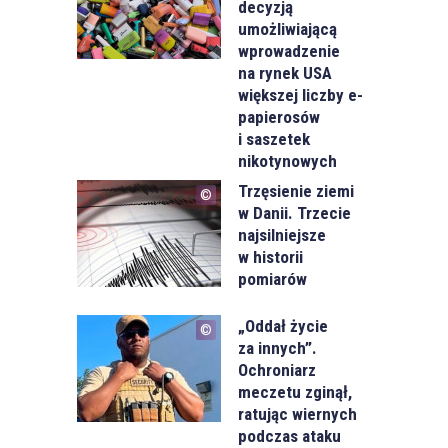
decyzją
umożliwiającą
wprowadzenie
na rynek USA
większej liczby e-
papierosów
i saszetek
nikotynowych
Trzęsienie ziemi
w Danii. Trzecie
najsilniejsze
w historii
pomiarów
„Oddał życie
za innych”.
Ochroniarz
meczetu zginął,
ratując wiernych
podczas ataku