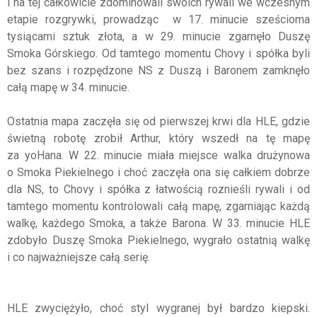
i na tej całkowicie zdominowali swoich rywali we wczesnym
etapie rozgrywki, prowadząc w 17. minucie sześcioma
tysiącami sztuk złota, a w 29. minucie zgarnęło Duszę
Smoka Górskiego. Od tamtego momentu Chovy i spółka byli
bez szans i rozpędzone NS z Duszą i Baronem zamknęło
całą mapę w 34. minucie.
Ostatnia mapa zaczęła się od pierwszej krwi dla HLE, gdzie
świetną robotę zrobił Arthur, który wszedł na tę mapę
za yoHana. W 22. minucie miała miejsce walka drużynowa
o Smoka Piekielnego i choć zaczęła ona się całkiem dobrze
dla NS, to Chovy i spółka z łatwością roznieśli rywali i od
tamtego momentu kontrolowali całą mapę, zgarniając każdą
walkę, każdego Smoka, a także Barona. W 33. minucie HLE
zdobyło Duszę Smoka Piekielnego, wygrało ostatnią walkę
i co najważniejsze całą serię.
HLE zwyciężyło, choć styl wygranej był bardzo kiepski.