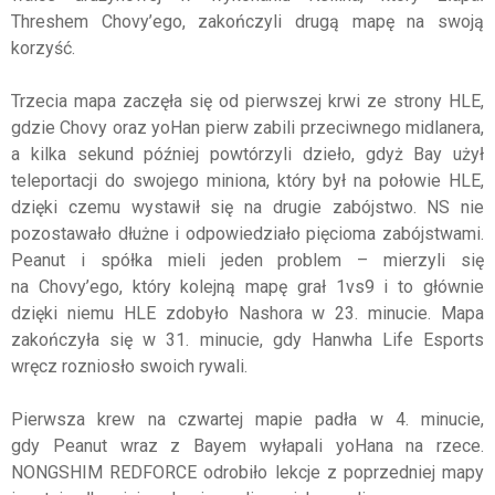
Threshem Chovy’ego, zakończyli drugą mapę na swoją
korzyść.
Trzecia mapa zaczęła się od pierwszej krwi ze strony HLE,
gdzie Chovy oraz yoHan pierw zabili przeciwnego midlanera,
a kilka sekund później powtórzyli dzieło, gdyż Bay użył
teleportacji do swojego miniona, który był na połowie HLE,
dzięki czemu wystawił się na drugie zabójstwo. NS nie
pozostawało dłużne i odpowiedziało pięcioma zabójstwami.
Peanut i spółka mieli jeden problem – mierzyli się
na Chovy’ego, który kolejną mapę grał 1vs9 i to głównie
dzięki niemu HLE zdobyło Nashora w 23. minucie. Mapa
zakończyła się w 31. minucie, gdy Hanwha Life Esports
wręcz rozniosło swoich rywali.
Pierwsza krew na czwartej mapie padła w 4. minucie,
gdy Peanut wraz z Bayem wyłapali yoHana na rzece.
NONGSHIM REDFORCE odrobiło lekcje z poprzedniej mapy