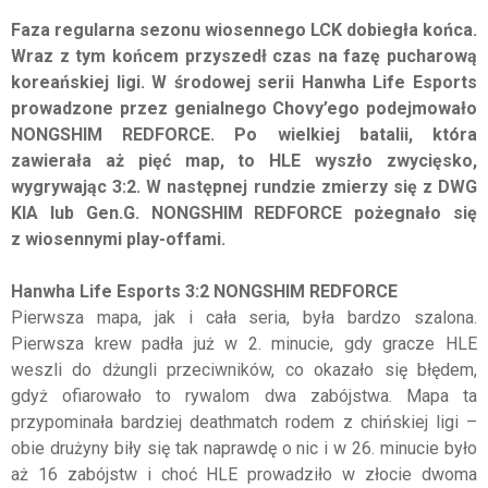
Faza regularna sezonu wiosennego LCK dobiegła końca.
Wraz z tym końcem przyszedł czas na fazę pucharową
koreańskiej ligi. W środowej serii Hanwha Life Esports
prowadzone przez genialnego Chovy’ego podejmowało
NONGSHIM REDFORCE. Po wielkiej batalii, która
zawierała aż pięć map, to HLE wyszło zwycięsko,
wygrywając 3:2. W następnej rundzie zmierzy się z
DWG
KIA lub Gen.G. NONGSHIM REDFORCE pożegnało się
z wiosennymi play-offami.
Hanwha Life Esports 3:2 NONGSHIM REDFORCE
Pierwsza mapa, jak i cała seria, była bardzo szalona.
Pierwsza krew padła już w 2. minucie, gdy gracze HLE
weszli do dżungli przeciwników, co okazało się błędem,
gdyż ofiarowało to rywalom dwa zabójstwa. Mapa ta
przypominała bardziej deathmatch rodem z chińskiej ligi –
obie drużyny biły się tak naprawdę o nic i w 26. minucie było
aż 16 zabójstw i choć HLE prowadziło w złocie dwoma