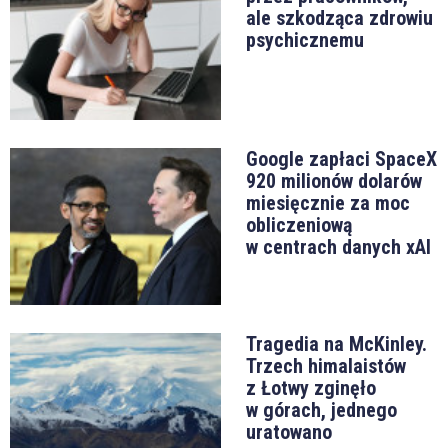
ale szkodząca zdrowiu
psychicznemu
Google zapłaci SpaceX
920 milionów dolarów
miesięcznie za moc
obliczeniową
w centrach danych xAI
Tragedia na McKinley.
Trzech himalaistów
z Łotwy zginęło
w górach, jednego
uratowano