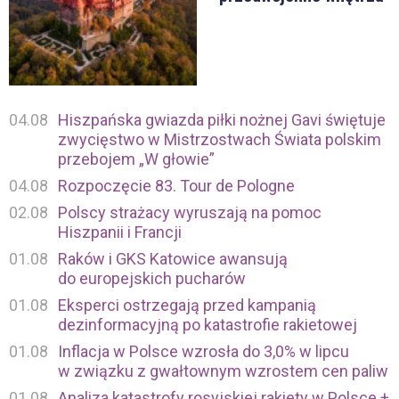
04.08
Hiszpańska gwiazda piłki nożnej Gavi świętuje
zwycięstwo w Mistrzostwach Świata polskim
przebojem „W głowie”
04.08
Rozpoczęcie 83. Tour de Pologne
02.08
Polscy strażacy wyruszają na pomoc
Hiszpanii i Francji
01.08
Raków i GKS Katowice awansują
do europejskich pucharów
01.08
Eksperci ostrzegają przed kampanią
dezinformacyjną po katastrofie rakietowej
01.08
Inflacja w Polsce wzrosła do 3,0% w lipcu
w związku z gwałtownym wzrostem cen paliw
01.08
Analiza katastrofy rosyjskiej rakiety w Polsce +