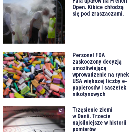
Fala upałów na French
Open. Kibice chłodzą
się pod zraszaczami.
Personel FDA
zaskoczony decyzją
umożliwiającą
wprowadzenie na rynek
USA większej liczby e-
papierosów i saszetek
nikotynowych
Trzęsienie ziemi
w Danii. Trzecie
najsilniejsze w historii
pomiarów