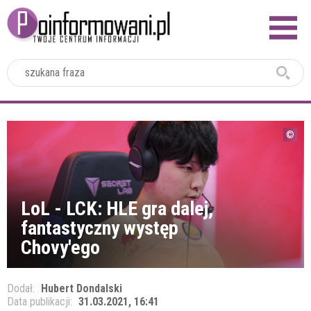
2024
LoL - LCK: HLE gra dalej,
fantastyczny występ
Chovy'ego
Dodał:
Hubert Dondalski
Data publikacji:
31.03.2021, 16:41