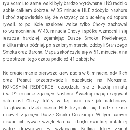
tysiącami, to same walki były bardzo wyrównane i NS radziło
sobie całkiem dobrze. W 35. minucie HLE zdobyło Nashora
i choć zapowiadało się, że wszyscy cało uciekną od topora
rywali, to po iście szalonej walce tylko Chovy zachował
to wzmocnienie. W 43. minucie Chovy i spółka wzmocnili się
jeszcze bardziej, zgarniając Duszę Smoka Piekielnego,
a kilka minut później, po szalonym starciu, zdobyli Starszego
Smoka oraz Barona. Mapa zakończyła się w 51. minucie, a na
przestrzeni tego czasu padło aż 41 zabójstw.
Na drugiej mapie pierwsza krew padła w 8. minucie, gdy Rich
oraz Peanut przeprowadzili egzekucję na Morganie.
NONGSHIM REDFORCE rozpędzało się z każdą minutą
i w 29. minucie zgarnęło Nashora. Świetną mapę rozgrywał
natomiast Chovy, który w tej serii grał jak natchniony.
To głównie dzięki niemu HLE trzymało się bardzo długo
i nawet zgarnęło Duszę Smoka Górskiego. W tym samym
czasie ich rywale wzięli Barona i dzięki świetnej, ostatniej
walce drużynowej w wykonaniu Kellina, który złapał