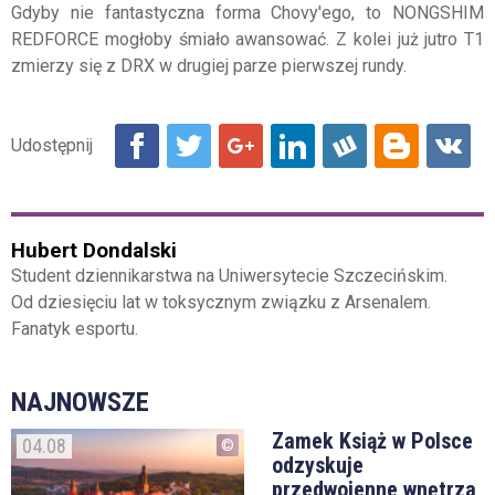
Gdyby nie fantastyczna forma Chovy'ego, to NONGSHIM
REDFORCE mogłoby śmiało awansować. Z kolei już jutro T1
zmierzy się z DRX w drugiej parze pierwszej rundy.
Hubert Dondalski
Student dziennikarstwa na Uniwersytecie Szczecińskim.
Od dziesięciu lat w toksycznym związku z Arsenalem.
Fanatyk esportu.
NAJNOWSZE
Zamek Książ w Polsce
04.08
odzyskuje
przedwojenne wnętrza