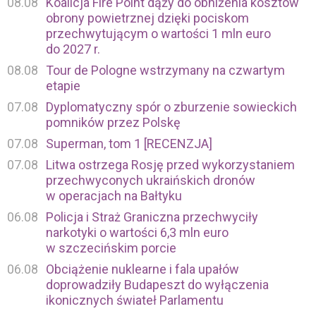
08.08
Koalicja Fire Point dąży do obniżenia kosztów
obrony powietrznej dzięki pociskom
przechwytującym o wartości 1 mln euro
do 2027 r.
08.08
Tour de Pologne wstrzymany na czwartym
etapie
07.08
Dyplomatyczny spór o zburzenie sowieckich
pomników przez Polskę
07.08
Superman, tom 1 [RECENZJA]
07.08
Litwa ostrzega Rosję przed wykorzystaniem
przechwyconych ukraińskich dronów
w operacjach na Bałtyku
06.08
Policja i Straż Graniczna przechwyciły
narkotyki o wartości 6,3 mln euro
w szczecińskim porcie
06.08
Obciążenie nuklearne i fala upałów
doprowadziły Budapeszt do wyłączenia
ikonicznych świateł Parlamentu