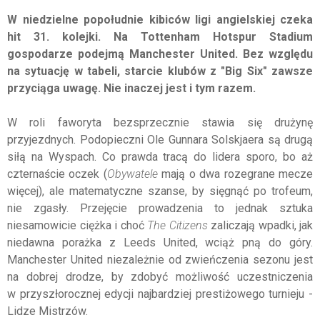
W niedzielne popołudnie kibiców ligi angielskiej czeka
hit 31. kolejki. Na Tottenham Hotspur Stadium
gospodarze podejmą Manchester United. Bez względu
na sytuację w tabeli, starcie klubów z "Big Six" zawsze
przyciąga uwagę. Nie inaczej jest i tym razem.
W roli faworyta bezsprzecznie stawia się drużynę
przyjezdnych. Podopieczni Ole Gunnara Solskjaera są drugą
siłą na Wyspach. Co prawda tracą do lidera sporo, bo aż
czternaście oczek (
Obywatele
mają o dwa rozegrane mecze
więcej), ale matematyczne szanse, by sięgnąć po trofeum,
nie zgasły. Przejęcie prowadzenia to jednak sztuka
niesamowicie ciężka i choć
The Citizens
zaliczają wpadki, jak
niedawna porażka z Leeds United, wciąż pną do góry.
Manchester United niezależnie od zwieńczenia sezonu jest
na dobrej drodze, by zdobyć możliwość uczestniczenia
w przyszłorocznej edycji najbardziej prestiżowego turnieju -
Lidze Mistrzów.