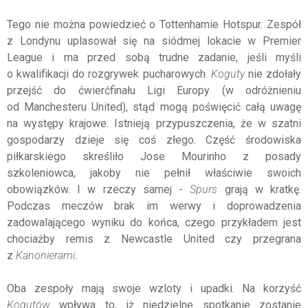
Tego nie można powiedzieć o Tottenhamie Hotspur. Zespół
z Londynu uplasował się na siódmej lokacie w Premier
League i ma przed sobą trudne zadanie, jeśli myśli
o kwalifikacji do rozgrywek pucharowych.
Koguty
nie zdołały
przejść do ćwierćfinału Ligi Europy (w odróżnieniu
od Manchesteru United), stąd mogą poświęcić całą uwagę
na występy krajowe. Istnieją przypuszczenia, że w szatni
gospodarzy dzieje się coś złego. Część środowiska
piłkarskiego skreśliło Jose Mourinho z posady
szkoleniowca, jakoby nie pełnił właściwie swoich
obowiązków. I w rzeczy samej -
Spurs
grają w kratkę.
Podczas meczów brak im werwy i doprowadzenia
zadowalającego wyniku do końca, czego przykładem jest
chociażby remis z Newcastle United czy przegrana
z
Kanonierami
.
Oba zespoły mają swoje wzloty i upadki. Na korzyść
Kogutów
wpływa to, iż niedzielne spotkanie zostanie