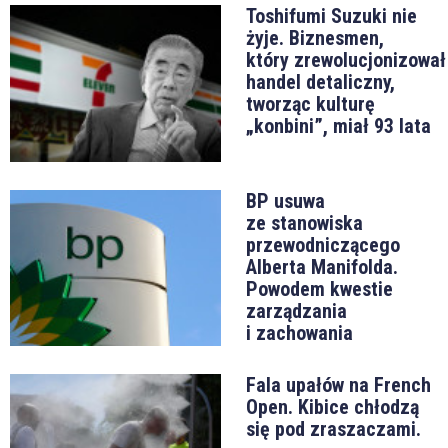
Toshifumi Suzuki nie
żyje. Biznesmen,
który zrewolucjonizował
handel detaliczny,
tworząc kulturę
„konbini”, miał 93 lata
BP usuwa
ze stanowiska
przewodniczącego
Alberta Manifolda.
Powodem kwestie
zarządzania
i zachowania
Fala upałów na French
Open. Kibice chłodzą
się pod zraszaczami.