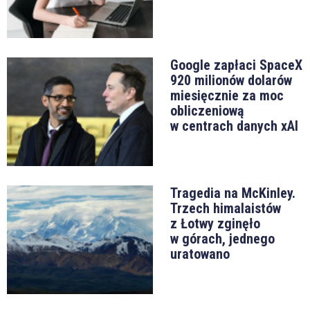
Google zapłaci SpaceX
920 milionów dolarów
miesięcznie za moc
obliczeniową
w centrach danych xAI
Tragedia na McKinley.
Trzech himalaistów
z Łotwy zginęło
w górach, jednego
uratowano