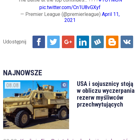
pic.twitter.com/Cn1U8vGXyf
— Premier League (@premierleague)
April 11,
2021
NAJNOWSZE
USA i sojusznicy stoją
08.08
w obliczu wyczerpania
rezerw myśliwców
przechwytujących