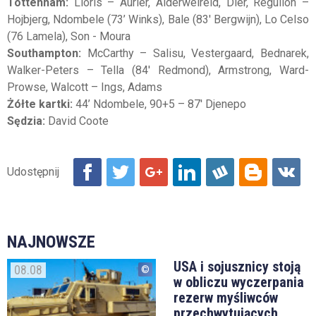
Tottenham:
Lloris – Aurier, Alderweireld, Dier, Reguilon –
Hojbjerg, Ndombele (73’ Winks), Bale (83' Bergwijn), Lo Celso
(76 Lamela), Son - Moura
Southampton:
McCarthy – Salisu, Vestergaard, Bednarek,
Walker-Peters – Tella (84' Redmond), Armstrong, Ward-
Prowse, Walcott – Ings, Adams
Żółte kartki:
44’ Ndombele, 90+5 – 87' Djenepo
Sędzia:
David Coote
NAJNOWSZE
USA i sojusznicy stoją
08.08
w obliczu wyczerpania
rezerw myśliwców
przechwytujących