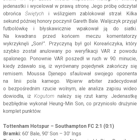
jedenastki i wycelował w prawą stronę. Jego próbę odczytał
obrońca
Świętych
i wślizgiem zablokował strzał. Kilka
sekund później honory poczynił Gareth Bale. Walijczyk przyjął
futbolówkę i błyskawicznie wpakował ją do siatki.
Na kwadrans przed końcem meczu komentatorzy
wykrzyknęli „Son!”. Przyczyną był gol Koreańczyka, który
szybko został anulowany po weryfikacji VAR z powodu
spalonego. Ponownie VAR poszedł w ruch w 90. minucie,
kiedy zdawało się, iż wyrównany pojedynek zakończy się
remisem. Moussa Djenepo sfaulował swojego oponenta
na linii pola karnego. Wpierw arbiter zadecydował
o bezpośrednim rzucie wolnym, ale analiza zapisu wideo
dowiodła, iż
Kogutom
należy się rzut karny. Jedenastkę
bezbłędnie wykonał Heung-Min Son, co przyniosło drużynie
komplet punktów.
Tottenham Hotspur – Southampton FC 2:1 (0:1)
Bramki:
60’ Bale, 90' Son – 30’ Ings