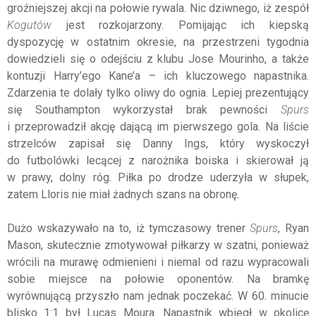
groźniejszej akcji na połowie rywala. Nic dziwnego, iż zespół
Kogutów
jest rozkojarzony. Pomijając ich kiepską
dyspozycję w ostatnim okresie, na przestrzeni tygodnia
dowiedzieli się o odejściu z klubu Jose Mourinho, a także
kontuzji Harry’ego Kane’a – ich kluczowego napastnika.
Zdarzenia te dolały tylko oliwy do ognia. Lepiej prezentujący
się Southampton wykorzystał brak pewności
Spurs
i przeprowadził akcję dającą im pierwszego gola. Na liście
strzelców zapisał się Danny Ings, który wyskoczył
do futbolówki lecącej z narożnika boiska i skierował ją
w prawy, dolny róg. Piłka po drodze uderzyła w słupek,
zatem Lloris nie miał żadnych szans na obronę.
Dużo wskazywało na to, iż tymczasowy trener
Spurs
, Ryan
Mason, skutecznie zmotywował piłkarzy w szatni, ponieważ
wrócili na murawę odmienieni i niemal od razu wypracowali
sobie miejsce na połowie oponentów. Na bramkę
wyrównującą przyszło nam jednak poczekać. W 60. minucie
blisko 1:1 był Lucas Moura. Napastnik wbiegł w okolicę