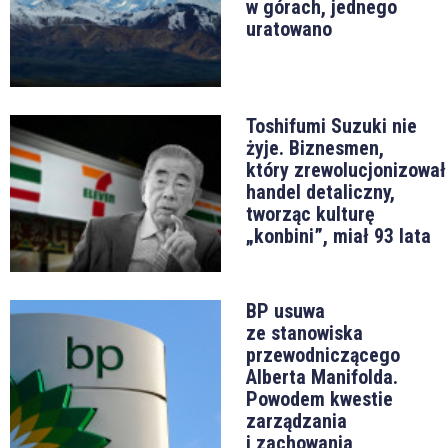
w górach, jednego
uratowano
Toshifumi Suzuki nie
żyje. Biznesmen,
który zrewolucjonizował
handel detaliczny,
tworząc kulturę
„konbini”, miał 93 lata
BP usuwa
ze stanowiska
przewodniczącego
Alberta Manifolda.
Powodem kwestie
zarządzania
i zachowania