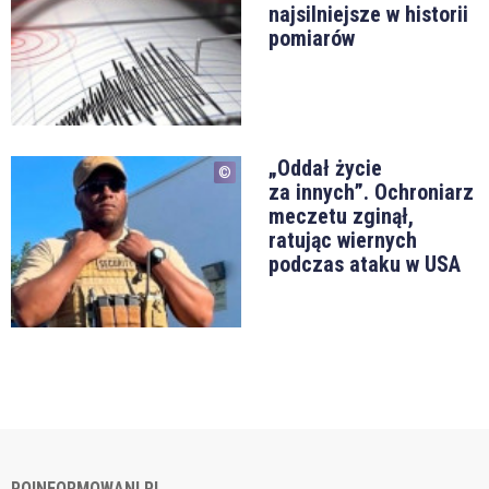
najsilniejsze w historii
pomiarów
„Oddał życie
za innych”. Ochroniarz
meczetu zginął,
ratując wiernych
podczas ataku w USA
POINFORMOWANI.PL