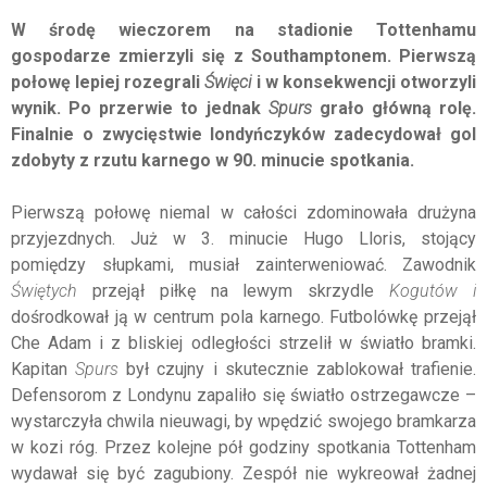
W środę wieczorem na stadionie Tottenhamu
gospodarze zmierzyli się z Southamptonem. Pierwszą
połowę lepiej rozegrali
Święci
i w konsekwencji otworzyli
wynik. Po przerwie to jednak
Spurs
grało główną rolę.
Finalnie o zwycięstwie londyńczyków
zadecydował gol
zdobyty z rzutu karnego w 90. minucie spotkania.
Pierwszą połowę niemal w całości zdominowała drużyna
przyjezdnych. Już w 3. minucie Hugo Lloris, stojący
pomiędzy słupkami, musiał zainterweniować. Zawodnik
Świętych
przejął piłkę na lewym skrzydle
Kogutów i
dośrodkował ją w centrum pola karnego. Futbolówkę przejął
Che Adam i z bliskiej odległości strzelił w światło bramki.
Kapitan
Spurs
był czujny i skutecznie zablokował trafienie.
Defensorom z Londynu zapaliło się światło ostrzegawcze –
wystarczyła chwila nieuwagi, by wpędzić swojego bramkarza
w kozi róg. Przez kolejne pół godziny spotkania Tottenham
wydawał się być zagubiony. Zespół nie wykreował żadnej