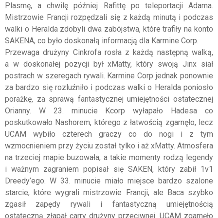
Plasmę, a chwilę później Rafittę po teleportacji Adama.
Mistrzowie Francji rozpędzali się z każdą minutą i podczas
walki o Heralda zdobyli dwa zabójstwa, które trafiły na konto
SAKENA, co było doskonałą informacją dla Karmine Corp.
Przewaga drużyny Cinkrofa rosła z każdą następną walką,
a w doskonałej pozycji był xMatty, który swoją Jinx siał
postrach w szeregach rywali. Karmine Corp jednak ponownie
za bardzo się rozluźniło i podczas walki o Heralda poniosło
porażkę, za sprawą fantastycznej umiejętności ostatecznej
Orianny. W 23. minucie Kcorp wyłapało Hadesa co
poskutkowało Nashorem, którego z łatwością zgarnęło, lecz
UCAM wybiło czterech graczy co do nogi i z tym
wzmocnieniem przy życiu został tylko i aż xMatty. Atmosfera
na trzeciej mapie buzowała, a takie momenty rodzą legendy
i ważnym zagraniem popisał się SAKEN, który zabił 1v1
Dreedy’ego. W 33. minucie miało miejsce bardzo szalone
starcie, które wygrali mistrzowie Francji, ale Baca szybko
zgasił zapędy rywali i fantastyczną umiejętnością
ostateczną złapał carry drużyny przeciwnej. UCAM zgarnęło