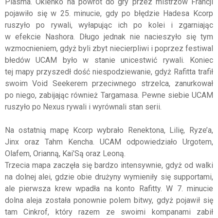
Plasma. Okienko na powrót do gry przez mistrzów Francji
pojawiło się w 25. minucie, gdy po błędzie Hadesa Kcorp
ruszyło po rywali, wyłapując ich po kolei i zgarniając
w efekcie Nashora. Długo jednak nie nacieszyło się tym
wzmocnieniem, gdyż byli zbyt niecierpliwi i poprzez festiwal
błedów UCAM było w stanie unicestwić rywali. Koniec
tej mapy przyszedł dość niespodziewanie, gdyż Rafitta trafił
swoim Void Seekerem przeciwnego strzelca, zanurkował
po niego, zabijając również Targamasa. Pewne siebie UCAM
ruszyło po Nexus rywali i wyrównali stan serii.
Na ostatnią mapę Kcorp wybrało Renektona, Lilię, Ryze’a,
Jinx oraz Tahm Kencha. UCAM odpowiedziało Urgotem,
Olafem, Orianną, Kai’Są oraz Leoną.
Trzecia mapa zaczęła się bardzo intensywnie, gdyż od walki
na dolnej alei, gdzie obie drużyny wymieniły się supportami,
ale pierwsza krew wpadła na konto Rafitty. W 7. minucie
dolna aleja została ponownie polem bitwy, gdyż pojawił się
tam Cinkrof, który razem ze swoimi kompanami zabił