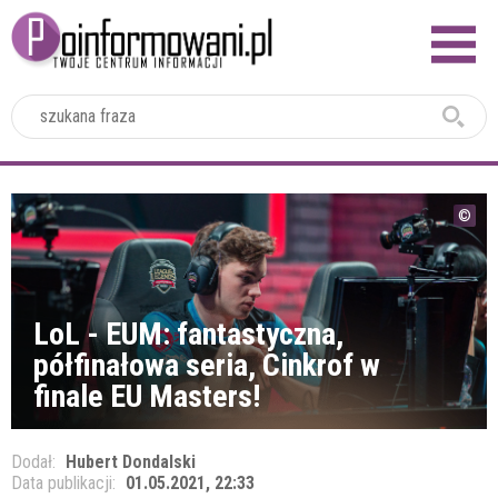
2024
LoL - EUM: fantastyczna,
półfinałowa seria, Cinkrof w
finale EU Masters!
Dodał:
Hubert Dondalski
Data publikacji:
01.05.2021, 22:33