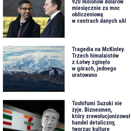
920 milionów dolarów
miesięcznie za moc
obliczeniową
w centrach danych xAI
Tragedia na McKinley.
Trzech himalaistów
z Łotwy zginęło
w górach, jednego
uratowano
Toshifumi Suzuki nie
żyje. Biznesmen,
który zrewolucjonizował
handel detaliczny,
tworząc kulturę