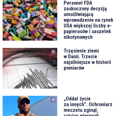
Personel FDA
zaskoczony decyzją
umożliwiającą
wprowadzenie na rynek
USA większej liczby e-
papierosów i saszetek
nikotynowych
Trzęsienie ziemi
w Danii. Trzecie
najsilniejsze w historii
pomiarów
„Oddał życie
za innych”. Ochroniarz
meczetu zginął,
ratując wiernych