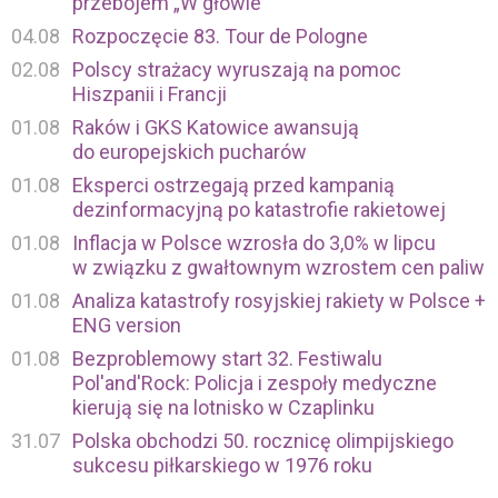
przebojem „W głowie”
04.08
Rozpoczęcie 83. Tour de Pologne
02.08
Polscy strażacy wyruszają na pomoc
Hiszpanii i Francji
01.08
Raków i GKS Katowice awansują
do europejskich pucharów
01.08
Eksperci ostrzegają przed kampanią
dezinformacyjną po katastrofie rakietowej
01.08
Inflacja w Polsce wzrosła do 3,0% w lipcu
w związku z gwałtownym wzrostem cen paliw
01.08
Analiza katastrofy rosyjskiej rakiety w Polsce +
ENG version
01.08
Bezproblemowy start 32. Festiwalu
Pol'and'Rock: Policja i zespoły medyczne
kierują się na lotnisko w Czaplinku
31.07
Polska obchodzi 50. rocznicę olimpijskiego
sukcesu piłkarskiego w 1976 roku