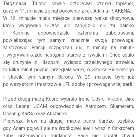
Targamasa. Trudne chwile przeżywał czeski toplaner,
gdyż w 11. minucie zginął ponownie z rąk Adama i SAKENA.
W 16. minucie miała miejsce pierwsza walka drużynowa,
którą wygrywało UCAM, ale zapędziło się za daleko
i Karmine odpowiedziało czterema zabójstwami,
powiększając tym samym znacznie swoją przewagę.
Mistrzowie Francji rozpędzali się z minuty na minutę
i wygrywali każde następne starcie z rywalami. Choć udało
się drużynie z Hiszpanii wyłapać przeciwnego strzelca,
to kilka minut później przegrała walkę o Smoka Piekielnego
i straciła tym samym Barona. W 29. minucie było już
po wszystkim i mistrzowie LFL zdobyli przewagę w tej serii.
Przed drugą mapą Kcorp wybrało Irelie, Udyra, Viktora, Jinx
oraz Leone. UCAM odpowiedziało Aatroxem, Skarnerem,
Orianną, Kai’Są oraz Alistarem.
Pierwsza krew na drugiej mapie padła bardzo szybko,
gdy Adam pojawił się na środkowej alei i wraz z Cinkrofem
zabił przeciwnego midlanera. Baca nie dostał chwili