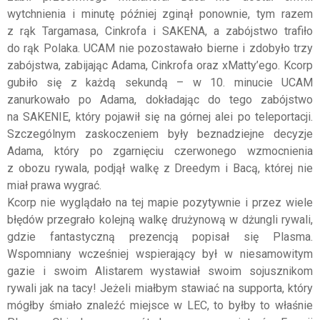
wytchnienia i minutę później zginął ponownie, tym razem
z rąk Targamasa, Cinkrofa i SAKENA, a zabójstwo trafiło
do rąk Polaka. UCAM nie pozostawało bierne i zdobyło trzy
zabójstwa, zabijając Adama, Cinkrofa oraz xMatty’ego. Kcorp
gubiło się z każdą sekundą – w 10. minucie UCAM
zanurkowało po Adama, dokładając do tego zabójstwo
na SAKENIE, który pojawił się na górnej alei po teleportacji.
Szczególnym zaskoczeniem były beznadziejne decyzje
Adama, który po zgarnięciu czerwonego wzmocnienia
z obozu rywala, podjął walkę z Dreedym i Bacą, której nie
miał prawa wygrać.
Kcorp nie wyglądało na tej mapie pozytywnie i przez wiele
błędów przegrało kolejną walkę drużynową w dżungli rywali,
gdzie fantastyczną prezencją popisał się Plasma.
Wspomniany wcześniej wspierający był w niesamowitym
gazie i swoim Alistarem wystawiał swoim sojusznikom
rywali jak na tacy! Jeżeli miałbym stawiać na supporta, który
mógłby śmiało znaleźć miejsce w LEC, to byłby to właśnie