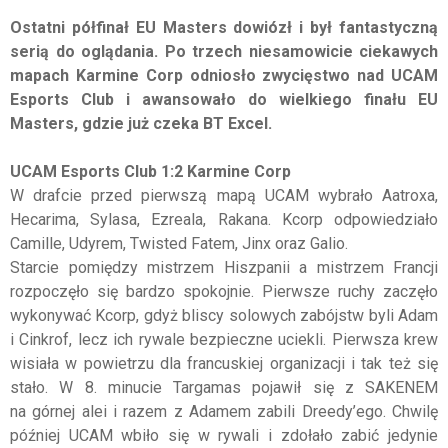
Ostatni półfinał EU Masters dowiózł i był fantastyczną
serią do oglądania. Po trzech niesamowicie ciekawych
mapach Karmine Corp odniosło zwycięstwo nad UCAM
Esports Club i awansowało do wielkiego finału EU
Masters, gdzie już czeka BT Excel.
UCAM Esports Club 1:2 Karmine Corp
W drafcie przed pierwszą mapą UCAM wybrało Aatroxa,
Hecarima, Sylasa, Ezreala, Rakana. Kcorp odpowiedziało
Camille, Udyrem, Twisted Fatem, Jinx oraz Galio.
Starcie pomiędzy mistrzem Hiszpanii a mistrzem Francji
rozpoczęło się bardzo spokojnie. Pierwsze ruchy zaczęło
wykonywać Kcorp, gdyż bliscy solowych zabójstw byli Adam
i Cinkrof, lecz ich rywale bezpieczne uciekli. Pierwsza krew
wisiała w powietrzu dla francuskiej organizacji i tak też się
stało. W 8. minucie Targamas pojawił się z SAKENEM
na górnej alei i razem z Adamem zabili Dreedy’ego. Chwilę
później UCAM wbiło się w rywali i zdołało zabić jedynie