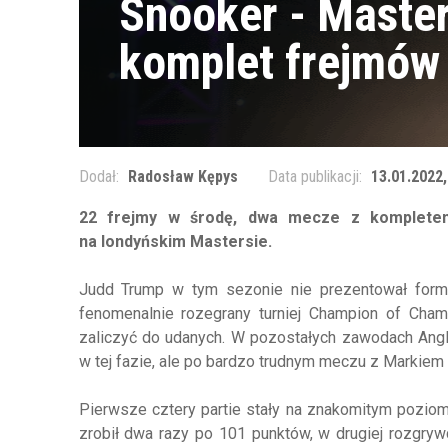
Snooker - Maste
komplet frejmów
Dodał:
Radosław Kępys
Data publikacji:
13.01.2022,
22 frejmy w środę, dwa mecze z kompletem 
na londyńskim Mastersie.
Judd Trump w tym sezonie nie prezentował formy 
fenomenalnie rozegrany turniej Champion of Cham
zaliczyć do udanych. W pozostałych zawodach Anglik
w tej fazie, ale po bardzo trudnym meczu z Markie
Pierwsze cztery partie stały na znakomitym poziom
zrobił dwa razy po 101 punktów, w drugiej rozgry