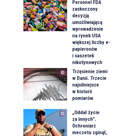
Personel FDA
zaskoczony
decyzją
umożliwiającą
wprowadzenie
na rynek USA
większej liczby e-
papierosów
i saszetek
nikotynowych
Trzęsienie ziemi
w Danii. Trzecie
najsilniejsze
w historii
pomiarów
„Oddał życie
za innych”.
Ochroniarz
meczetu zginął,