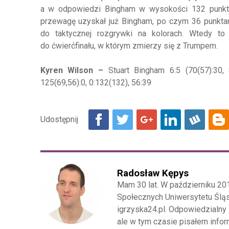
a w odpowiedzi Bingham w wysokości 132 punktów
przewagę uzyskał już Bingham, po czym 36 punkta
do taktycznej rozgrywki na kolorach. Wtedy to
do ćwierćfinału, w którym zmierzy się z Trumpem.
Kyren Wilson –
Stuart Bingham 6:5 (70(57):30, 8
125(69,56):0, 0:132(132), 56:39
Radosław Kępys
Mam 30 lat. W październiku 20
Społecznych Uniwersytetu Śląs
igrzyska24.pl. Odpowiedzialny 
ale w tym czasie pisałem inform