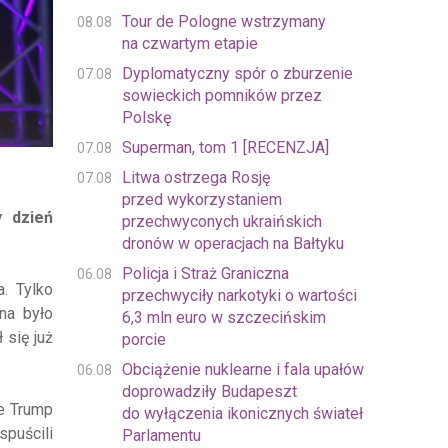
Tour de Pologne wstrzymany
08.08
na czwartym etapie
Dyplomatyczny spór o zburzenie
07.08
sowieckich pomników przez
Polskę
Superman, tom 1 [RECENZJA]
07.08
Litwa ostrzega Rosję
07.08
przed wykorzystaniem
y dzień
przechwyconych ukraińskich
dronów w operacjach na Bałtyku
Policja i Straż Graniczna
06.08
. Tylko
przechwyciły narkotyki o wartości
na było
6,3 mln euro w szczecińskim
 się już
porcie
Obciążenie nuklearne i fala upałów
06.08
doprowadziły Budapeszt
ie Trump
do wyłączenia ikonicznych świateł
spuścili
Parlamentu