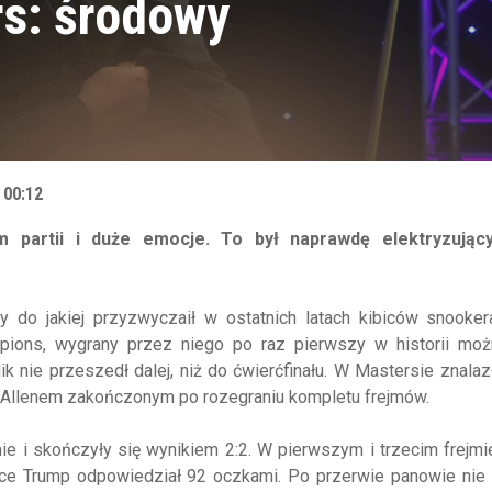
rs: środowy
 00:12
partii i duże emocje. To był naprawdę elektryzując
do jakiej przyzwyczaił w ostatnich latach kibiców snookera
pions, wygrany przez niego po raz pierwszy w historii moż
 nie przeszedł dalej, niż do ćwierćfinału. W Mastersie znalazł
m Allenem zakończonym po rozegraniu kompletu frejmów.
ie i skończyły się wynikiem 2:2. W pierwszym i trzecim frejm
wce Trump odpowiedział 92 oczkami. Po przerwie panowie nie 