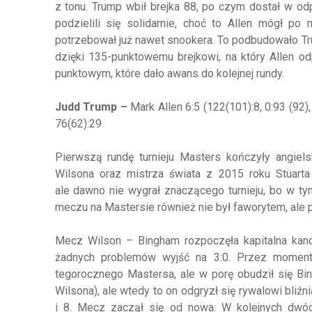
z tonu. Trump wbił brejka 88, po czym dostał w o
podzielili się solidarnie, choć to Allen mógł po
potrzebował już nawet snookera. To podbudowało Tru
dzięki 135-punktowemu brejkowi, na który Allen o
punktowym, które dało awans do kolejnej rundy.
Judd Trump –
Mark Allen 6:5 (122(101):8, 0:93 (92),
76(62):29
Pierwszą rundę turnieju Masters kończyły angiel
Wilsona oraz mistrza świata z 2015 roku Stuarta
ale dawno nie wygrał znaczącego turnieju, bo w t
meczu na Mastersie również nie był faworytem, ale 
Mecz Wilson – Bingham rozpoczęła kapitalna kan
żadnych problemów wyjść na 3:0. Przez moment
tegorocznego Mastersa, ale w porę obudził się Bin
Wilsona), ale wtedy to on odgryzł się rywalowi bliźni
i 8. Mecz zaczął się od nowa. W kolejnych dwóc