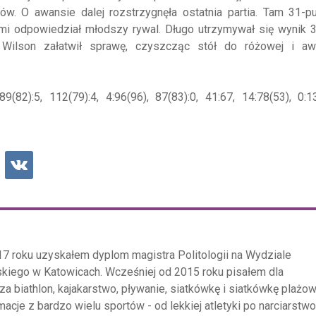
. O awansie dalej rozstrzygnęła ostatnia partia. Tam 31-p
mi odpowiedział młodszy rywal. Długo utrzymywał się wynik 3
 Wilson załatwił sprawę, czyszcząc stół do różowej i aw
9(82):5, 112(79):4, 4:96(96), 87(83):0, 41:67, 14:78(53), 0:1
17 roku uzyskałem dyplom magistra Politologii na Wydziale
kiego w Katowicach. Wcześniej od 2015 roku pisałem dla
za biathlon, kajakarstwo, pływanie, siatkówkę i siatkówkę plażow
acje z bardzo wielu sportów - od lekkiej atletyki po narciarstwo