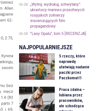
również
„Wytnij, wydrukuj, schwytany”:
06.08
ym Allen
ukraińscy marines przechwycili
najpierw
rosyjskich żołnierzy
ciem 62-
inscenizujących film
propagandowy
"Lasy Opalu", tom 5 [RECENZJA]
06.08
0, 2:75,
NAJPOPULARNIEJSZE
5 rzeczy, które
 Kyrena
naprawdę
nkingu,
ułatwiają nadanie
ym swoim
paczki przez
Paczkomat®
 mu bez
Praca zdalna –
ny mecz
lubiana przez
 1:4 (83
pracowników,
partii 7
ale szkodząca
5 i 69,