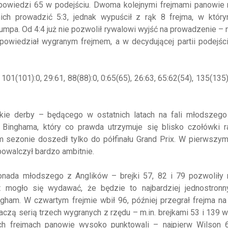
dpowiedzi 65 w podejściu. Dwoma kolejnymi frejmami panowie 
 nich prowadzić 5:3, jednak wypuścił z rąk 8 frejma, w któr
mpa. Od 4:4 już nie pozwolił rywalowi wyjść na prowadzenie – 
dpowiedział wygranym frejmem, a w decydującej partii podejś
 101(101):0, 29:61, 88(88):0, 0:65(65), 26:63, 65:62(54), 135(135):
skie derby – będącego w ostatnich latach na fali młodszego
 Binghama, który co prawda utrzymuje się blisko czołówki ra
ym sezonie doszedł tylko do półfinału Grand Prix. W pierwsz
powalczył bardzo ambitnie.
onada młodszego z Anglików – brejki 57, 82 i 79 pozwoliły
 mogło się wydawać, że będzie to najbardziej jednostron
gham. W czwartym frejmie wbił 96, później przegrał frejma na
aczą serią trzech wygranych z rzędu – m.in. brejkami 53 i 139 w 
h frejmach panowie wysoko punktowali – najpierw Wilson 6