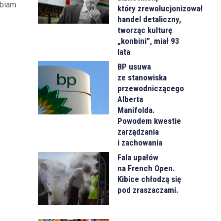
lbiam
który zrewolucjonizował
handel detaliczny,
tworząc kulturę
„konbini”, miał 93
lata
BP usuwa
ze stanowiska
przewodniczącego
Alberta
Manifolda.
Powodem kwestie
zarządzania
i zachowania
Fala upałów
na French Open.
Kibice chłodzą się
pod zraszaczami.