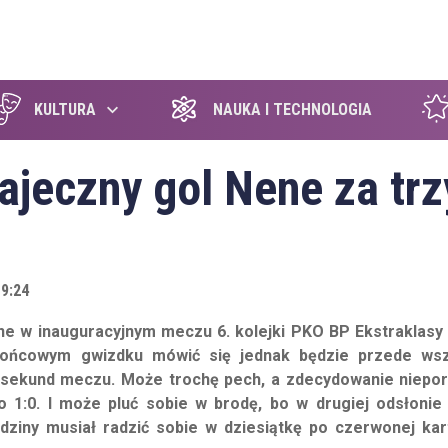
szukaj
KULTURA
NAUKA I TECHNOLOGIA
ajeczny gol Nene za trz
19:24
ne w inauguracyjnym meczu 6. kolejki PKO BP Ekstraklasy
o końcowym gwizdku mówić się jednak będzie przede ws
ch sekund meczu. Może trochę pech, a zdecydowanie niepo
o 1:0. I może pluć sobie w brodę, bo w drugiej odsłonie
odziny musiał radzić sobie w dziesiątkę po czerwonej kar