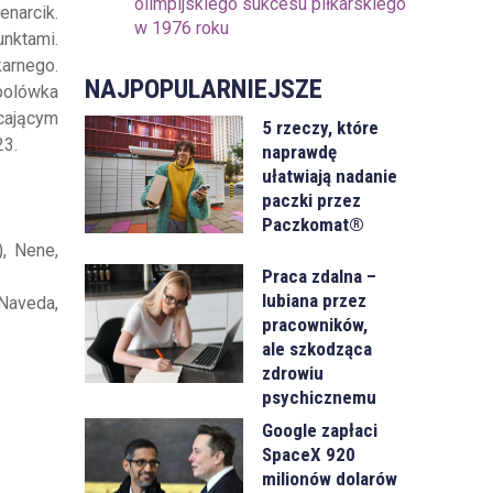
olimpijskiego sukcesu piłkarskiego
enarcik.
w 1976 roku
unktami.
arnego.
NAJPOPULARNIEJSZE
tbolówka
acającym
5 rzeczy, które
23.
naprawdę
ułatwiają nadanie
paczki przez
Paczkomat®
), Nene,
Praca zdalna –
lubiana przez
 Naveda,
pracowników,
ale szkodząca
zdrowiu
psychicznemu
Google zapłaci
SpaceX 920
milionów dolarów