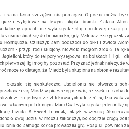
ale i sama temu szczęściu nie pomagała. O pechu można było
gueza wylądował na lewym słupku bramki Zlatana Alomer
ndaliczny sposób nie wykorzystał stuprocentowej okazji po 
 los uśmiechnął się do beniaminka, gdy Mateusz Skrzypczak z
 Henriqueza. Czilijczyk sam podszedł do piłki i zwiódł Alom
uezem - przyp. red.) sklejony, niewiele mogłem zrobić. Ta ręk
Jagielloni, który do tej pory występował na boiskach 1. ligi. I dl
h pierwszej ligi mógłby pozostać. Przyznać jednak należy, że w
oć może to dlatego, że Miedź była skupiona na obronie rezultat
 - okazała się nieskuteczna. Jagiellonia nie stwarzała sobi
jak przekonała się Miedź w pierwszej połowie, szczęściu trzeba 
 strzałów. Po jednym ze zblokowanych uderzeń sędzia wskazał
a we własnym polu karnym. Marc Gual wykorzystał jedenastkę s
ronę bramki. A Paweł Lenarcik, tak jak wcześniej Alomerović
ydencie swój udział w meczu zakończył, bo obejrzał drugą żółtą
giellonia do samego końca prowadziła grę. Pospisil powinien 