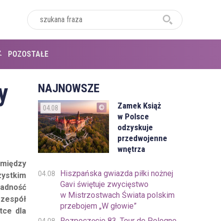
POZOSTAŁE
y
NAJNOWSZE
Zamek Książ
04.08
w Polsce
odzyskuje
przedwojenne
wnętrza
 między
Hiszpańska gwiazda piłki nożnej
04.08
zystkim
Gavi świętuje zwycięstwo
radność
w Mistrzostwach Świata polskim
 zespół
przebojem „W głowie”
tce dla
Rozpoczęcie 83. Tour de Pologne