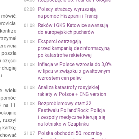
04.08
Polscy strażacy wyruszają
02.08
 mówić,
na pomoc Hiszpanii i Francji
ovicia.
Raków i GKS Katowice awansują
01.08
kontrze
do europejskich pucharów
atrzymał
Eksperci ostrzegają
01.08
erovicia
przed kampanią dezinformacyjną
a poszła
po katastrofie rakietowej
a części
Inflacja w Polsce wzrosła do 3,0%
01.08
 drugiej
w lipcu w związku z gwałtownym
u.
wzrostem cen paliw
Analiza katastrofy rosyjskiej
01.08
e wielu
rakiety w Polsce + ENG version
dopomóc.
Bezproblemowy start 32.
01.08
 na 11.
Festiwalu Pol'and'Rock: Policja
pokojnie
i zespoły medyczne kierują się
, ruszył
na lotnisko w Czaplinku
 kartkę,
Polska obchodzi 50. rocznicę
31.07
zachować