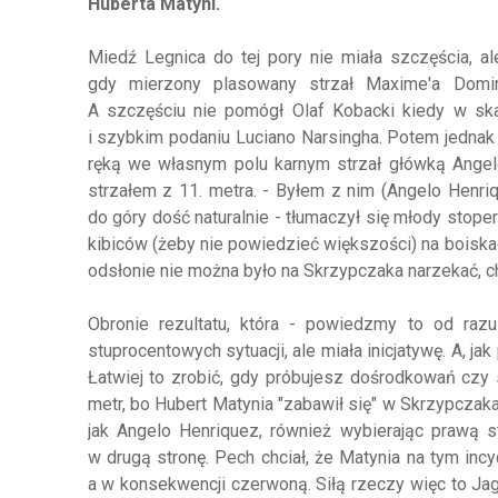
Huberta Matyni.
Miedź Legnica do tej pory nie miała szczęścia, 
gdy mierzony plasowany strzał Maxime'a Domin
A szczęściu nie pomógł Olaf Kobacki kiedy w ska
i szybkim podaniu Luciano Narsingha. Potem jednak
ręką we własnym polu karnym strzał główką Angelo
strzałem z 11. metra. - Byłem z nim (Angelo Henriq
do góry dość naturalnie - tłumaczył się młody stoper 
kibiców (żeby nie powiedzieć większości) na boiskac
odsłonie nie można było na Skrzypczaka narzekać, ch
Obronie rezultatu, która - powiedzmy to od razu
stuprocentowych sytuacji, ale miała inicjatywę. A, 
Łatwiej to zrobić, gdy próbujesz dośrodkowań czy
metr, bo Hubert Matynia "zabawił się" w Skrzypczak
jak Angelo Henriquez, również wybierając prawą st
w drugą stronę. Pech chciał, że Matynia na tym inc
a w konsekwencji czerwoną. Siłą rzeczy więc to Ja