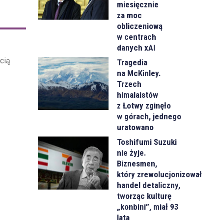
miesięcznie
za moc
obliczeniową
w centrach
danych xAI
cią
Tragedia
na McKinley.
Trzech
himalaistów
z Łotwy zginęło
w górach, jednego
uratowano
Toshifumi Suzuki
nie żyje.
Biznesmen,
który zrewolucjonizował
handel detaliczny,
tworząc kulturę
„konbini”, miał 93
lata