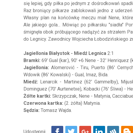
się lepiej, gdy piłka po jednym z dośrodkowań spadła
Raz broniący piłkarze zablokowali jedno z uderzeń 
Własny plan na końcówkę meczu miał Nene, którem
Ale jakiego gola... Mówiąc po piłkarsku "siadła" P
śmignęła obok próbującego nadążyć za strzałem Paw
do Legnicy. Zawodnicy Wojciecha Łobodzińskiego 
Jagiellonia Białystok - Miedź Legnica
2:1
Bramki:
69' Gual (kar.), 90' +6 Nene - 32' Henriquez (k
Jagiellonia:
Alomerović - Tiru, Puerto (86' Cernych
Wdowik (86' Kowalski) - Gual, Imaz, Bida.
Miedź:
Lenarcik - Martinez (62' Gammelby), Mijusk
Dominguez (70' Aurtenetxe), Kobacki (76' Śliwa) - He
Żółte kartki:
Skrzypczak, Nene - Matynia, Cacciabu
Czerwona kartka:
(2. żółta) Matynia.
Sędzia:
Tomasz Wajda.