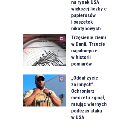
na rynek USA
większej liczby e-
papierosów
i saszetek
nikotynowych
Trzęsienie ziemi
w Danii. Trzecie
najsilniejsze
w historii
pomiarów
„Oddał życie
za innych”.
Ochroniarz
meczetu zginął,
ratując wiernych
podczas ataku
w USA