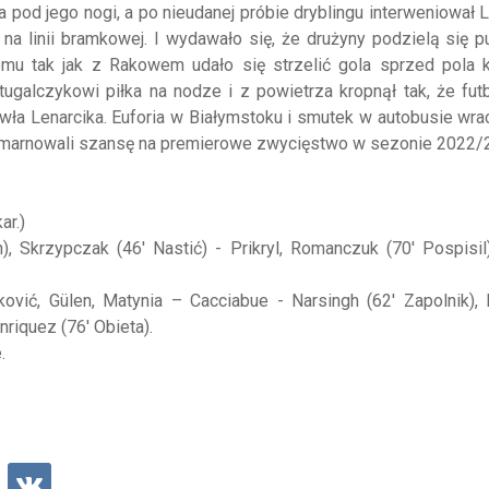
 pod jego nogi, a po nieudanej próbie dryblingu interweniował L
na linii bramkowej. I wydawało się, że drużyny podzielą się p
u tak jak z Rakowem udało się strzelić gola sprzed pola k
ortugalczykowi piłka na nodze i z powietrza kropnął tak, że fu
ła Lenarcika. Euforia w Białymstoku i smutek w autobusie wr
zmarnowali szansę na premierowe zwycięstwo w sezonie 2022/
ar.)
), Skrzypczak (46' Nastić) - Prikryl, Romanczuk (70' Pospisil
ović, Gülen, Matynia – Cacciabue - Narsingh (62' Zapolnik),
nriquez (76' Obieta).
e.