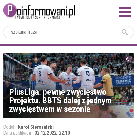
2024
PlusLiga: pewne zwycięstwo
Projektu. BBTS dalej z jednym
zwycięstwem w sezonie
Dodał:
Karol Sierszulski
Data publikacji:
02.12.2022, 22:10