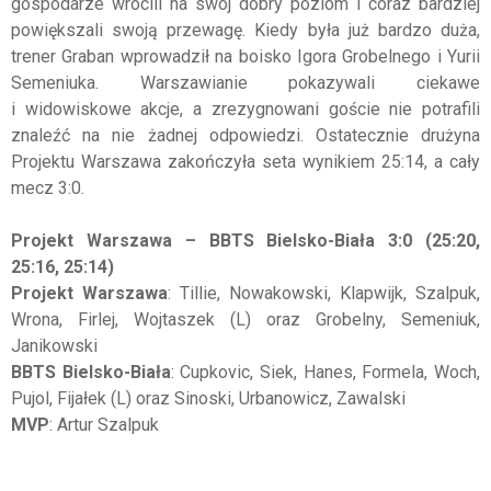
gospodarze wrócili na swój dobry poziom i coraz bardziej
powiększali swoją przewagę. Kiedy była już bardzo duża,
trener Graban wprowadził na boisko Igora Grobelnego i Yurii
Semeniuka. Warszawianie pokazywali ciekawe
i widowiskowe akcje, a zrezygnowani goście nie potrafili
znaleźć na nie żadnej odpowiedzi. Ostatecznie drużyna
Projektu Warszawa zakończyła seta wynikiem 25:14, a cały
mecz 3:0.
Projekt Warszawa – BBTS Bielsko-Biała 3:0 (25:20,
25:16, 25:14)
Projekt Warszawa
: Tillie, Nowakowski, Klapwijk, Szalpuk,
Wrona, Firlej, Wojtaszek (L) oraz Grobelny, Semeniuk,
Janikowski
BBTS Bielsko-Biała
: Cupkovic, Siek, Hanes, Formela, Woch,
Pujol, Fijałek (L) oraz Sinoski, Urbanowicz, Zawalski
MVP
: Artur Szalpuk