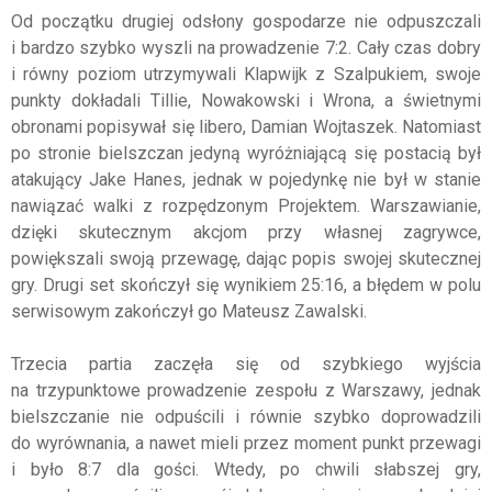
Od początku drugiej odsłony gospodarze nie odpuszczali
i bardzo szybko wyszli na prowadzenie 7:2. Cały czas dobry
i równy poziom utrzymywali Klapwijk z Szalpukiem, swoje
punkty dokładali Tillie, Nowakowski i Wrona, a świetnymi
obronami popisywał się libero, Damian Wojtaszek. Natomiast
po stronie bielszczan jedyną wyróżniającą się postacią był
atakujący Jake Hanes, jednak w pojedynkę nie był w stanie
nawiązać walki z rozpędzonym Projektem. Warszawianie,
dzięki skutecznym akcjom przy własnej zagrywce,
powiększali swoją przewagę, dając popis swojej skutecznej
gry. Drugi set skończył się wynikiem 25:16, a błędem w polu
serwisowym zakończył go Mateusz Zawalski.
Trzecia partia zaczęła się od szybkiego wyjścia
na trzypunktowe prowadzenie zespołu z Warszawy, jednak
bielszczanie nie odpuścili i równie szybko doprowadzili
do wyrównania, a nawet mieli przez moment punkt przewagi
i było 8:7 dla gości. Wtedy, po chwili słabszej gry,