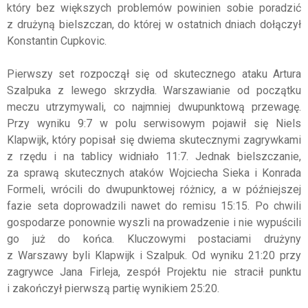
który bez większych problemów powinien sobie poradzić
z drużyną bielszczan, do której w ostatnich dniach dołączył
Konstantin Cupkovic.
Pierwszy set rozpoczął się od skutecznego ataku Artura
Szalpuka z lewego skrzydła. Warszawianie od początku
meczu utrzymywali, co najmniej dwupunktową przewagę.
Przy wyniku 9:7 w polu serwisowym pojawił się Niels
Klapwijk, który popisał się dwiema skutecznymi zagrywkami
z rzędu i na tablicy widniało 11:7. Jednak bielszczanie,
za sprawą skutecznych ataków Wojciecha Sieka i Konrada
Formeli, wrócili do dwupunktowej różnicy, a w późniejszej
fazie seta doprowadzili nawet do remisu 15:15. Po chwili
gospodarze ponownie wyszli na prowadzenie i nie wypuścili
go już do końca. Kluczowymi postaciami drużyny
z Warszawy byli Klapwijk i Szalpuk. Od wyniku 21:20 przy
zagrywce Jana Firleja, zespół Projektu nie stracił punktu
i zakończył pierwszą partię wynikiem 25:20.