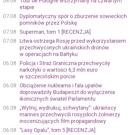
08.08
Tour de Pologne wstrzymany na czwartym
etapie
07.08
Dyplomatyczny spór o zburzenie sowieckich
pomników przez Polskę
07.08
Superman, tom 1 [RECENZJA]
07.08
Litwa ostrzega Rosję przed wykorzystaniem
przechwyconych ukraińskich dronów
w operacjach na Bałtyku
06.08
Policja i Straż Graniczna przechwyciły
narkotyki o wartości 6,3 mln euro
w szczecińskim porcie
06.08
Obciążenie nuklearne i fala upałów
doprowadziły Budapeszt do wyłączenia
ikonicznych świateł Parlamentu
06.08
„Wytnij, wydrukuj, schwytany”: ukraińscy
marines przechwycili rosyjskich żołnierzy
inscenizujących film propagandowy
06.08
"Lasy Opalu", tom 5 [RECENZJA]