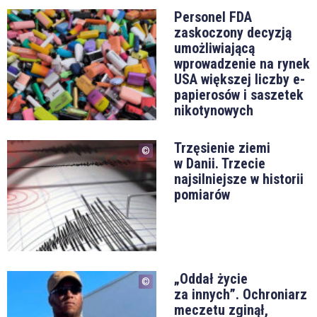
Personel FDA
zaskoczony decyzją
umożliwiającą
wprowadzenie na rynek
USA większej liczby e-
papierosów i saszetek
nikotynowych
Trzęsienie ziemi
w Danii. Trzecie
najsilniejsze w historii
pomiarów
„Oddał życie
za innych”. Ochroniarz
meczetu zginął,