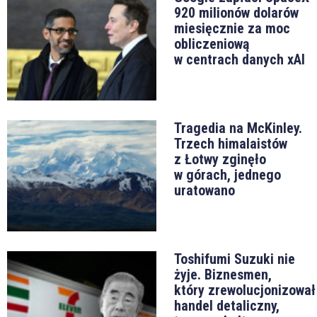
920 milionów dolarów
miesięcznie za moc
obliczeniową
w centrach danych xAI
Tragedia na McKinley.
Trzech himalaistów
z Łotwy zginęło
w górach, jednego
uratowano
Toshifumi Suzuki nie
żyje. Biznesmen,
który zrewolucjonizował
handel detaliczny,