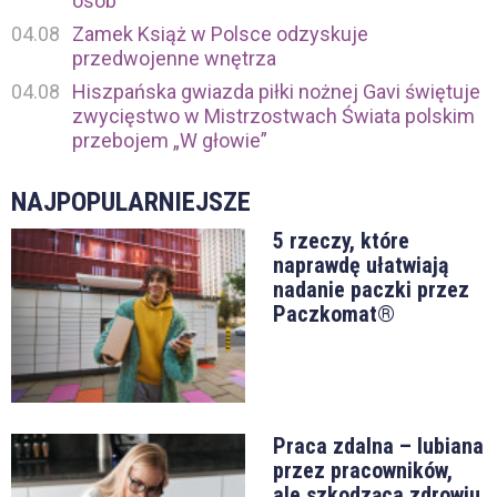
osób
04.08
Zamek Książ w Polsce odzyskuje
przedwojenne wnętrza
04.08
Hiszpańska gwiazda piłki nożnej Gavi świętuje
zwycięstwo w Mistrzostwach Świata polskim
przebojem „W głowie”
NAJPOPULARNIEJSZE
5 rzeczy, które
naprawdę ułatwiają
nadanie paczki przez
Paczkomat®
Praca zdalna – lubiana
przez pracowników,
ale szkodząca zdrowiu