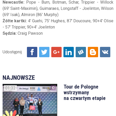
Newcastle:
Pope - Burn, Botman, Schar, Trippier - Willock
(69' Saint-Maximin), Guimaraes, Longstaff - Joelinton, Wilson
(69' Isak), Almiron (86' Murphy)
Żółte kartki:
4' Guehi, 75' Hughes, 87' Doucoure, 90+4' Olise
- 57' Trippier, 90+4' Joelinton
Sędzia:
Craig Pawson
NAJNOWSZE
Tour de Pologne
01:32
wstrzymany
na czwartym etapie