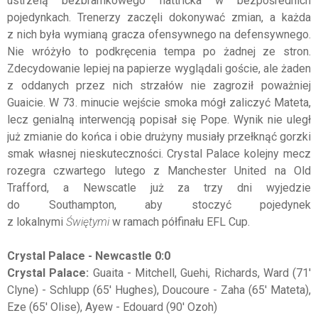
ustrzelą bezbramkowego hattricka w bezpośrednich
pojedynkach. Trenerzy zaczęli dokonywać zmian, a każda
z nich była wymianą gracza ofensywnego na defensywnego.
Nie wróżyło to podkręcenia tempa po żadnej ze stron.
Zdecydowanie lepiej na papierze wyglądali goście, ale żaden
z oddanych przez nich strzałów nie zagroził poważniej
Guaicie. W 73. minucie wejście smoka mógł zaliczyć Mateta,
lecz genialną interwencją popisał się Pope. Wynik nie uległ
już zmianie do końca i obie drużyny musiały przełknąć gorzki
smak własnej nieskuteczności. Crystal Palace kolejny mecz
rozegra czwartego lutego z Manchester United na Old
Trafford, a Newscatle już za trzy dni wyjedzie
do Southampton, aby stoczyć pojedynek
z lokalnymi
Świętymi
w ramach półfinału EFL Cup.
Crystal Palace - Newcastle 0:0
Crystal Palace:
Guaita - Mitchell, Guehi, Richards, Ward (71'
Clyne) - Schlupp (65' Hughes), Doucoure - Zaha (65' Mateta),
Eze (65' Olise), Ayew - Edouard (90' Ozoh)