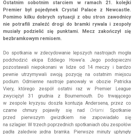
Ostatnim sobotnim starciem w ramach 21. kolejki
Premier był pojedynek Crystal Palace z Newcastle.
Pomimo kilku dobrych sytuacji z obu stron zawodnicy
nie potrafili znaleźć drogi do bramki rywala i zespoły
musiały podzielić się punktami. Mecz zakończył się
bezbramkowym remisem.
Do spotkania w zdecydowanie lepszych nastrojach mogła
podchodzić ekipa Eddiego Howe'a. Jego podopieczni
pozostawali niepokonani w lidze od 14 meczy i bardzo
pewnie utrzymywali swoją pozycję na ostatnim miejscu
podium. Odmienne nastroje panowały w obozie Patricka
Viery, którego zespół ostatni raz w Premier League
zwyciężył 31 grudnia z Bournemouth. Do trwającego
w zespole kryzysu doszła kontuzja Andersena, przez co
czarne chmury pojawiły się nad
Orłami.
Spotkanie
przed pierwszym gwizdkiem nie zapowiadało się
na szlagier. W trzech poprzednich spotkaniach obu zespołów
padła zaledwie jedna bramka. Pierwsze minuty upłynęły