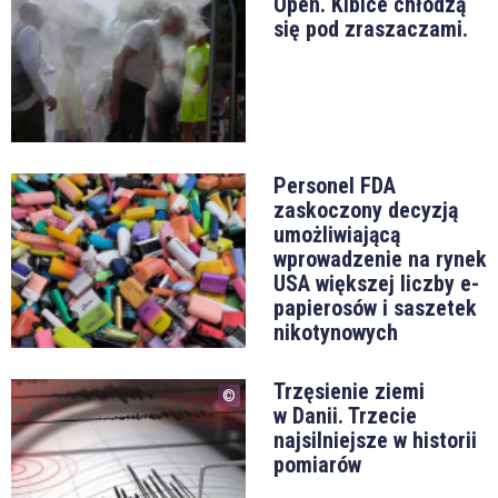
Open. Kibice chłodzą
się pod zraszaczami.
Personel FDA
zaskoczony decyzją
umożliwiającą
wprowadzenie na rynek
USA większej liczby e-
papierosów i saszetek
nikotynowych
Trzęsienie ziemi
w Danii. Trzecie
najsilniejsze w historii
pomiarów