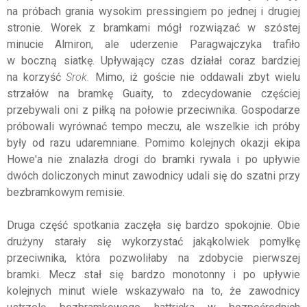
na próbach grania wysokim pressingiem po jednej i drugiej
stronie. Worek z bramkami mógł rozwiązać w szóstej
minucie Almiron, ale uderzenie Paragwajczyka trafiło
w boczną siatkę. Upływający czas działał coraz bardziej
na korzyść
Srok.
Mimo, iż goście nie oddawali zbyt wielu
strzałów na bramkę Guaity, to zdecydowanie częściej
przebywali oni z piłką na połowie przeciwnika. Gospodarze
próbowali wyrównać tempo meczu, ale wszelkie ich próby
były od razu udaremniane. Pomimo kolejnych okazji ekipa
Howe'a nie znalazła drogi do bramki rywala i po upływie
dwóch doliczonych minut zawodnicy udali się do szatni przy
bezbramkowym remisie.
Druga część spotkania zaczęła się bardzo spokojnie. Obie
drużyny starały się wykorzystać jakąkolwiek pomyłkę
przeciwnika, która pozwoliłaby na zdobycie pierwszej
bramki. Mecz stał się bardzo monotonny i po upływie
kolejnych minut wiele wskazywało na to, że zawodnicy