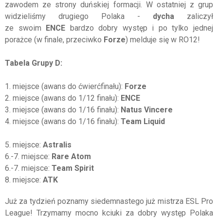
zawodem ze strony duńskiej formacji. W ostatniej z grup
widzieliśmy drugiego Polaka -
dycha
zaliczył
ze swoim
ENCE
bardzo dobry występ i po tylko jednej
porażce (w finale, przeciwko
Forze
) melduje się w RO12!
Tabela Grupy D:
1. miejsce (awans do ćwierćfinału):
Forze
2. miejsce (awans do 1/12 finału):
ENCE
3. miejsce (awans do 1/16 finału):
Natus Vincere
4. miejsce (awans do 1/16 finału):
Team Liquid
5. miejsce:
Astralis
6.-7. miejsce:
Rare Atom
6.-7. miejsce:
Team Spirit
8. miejsce:
ATK
Już za tydzień poznamy siedemnastego już mistrza ESL Pro
League! Trzymamy mocno kciuki za dobry występ Polaka