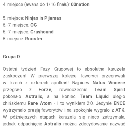
4. miejsce (awans do 1/16 finału):
00nation
5. miejsce:
Ninjas in Pijamas
6.-7. miejsce:
OG
6.-7. miejsce:
Grayhound
8. miejsce:
Rooster
Grupa D
Ostatni tydzień Fazy Grupowej to absolutna karuzela
zaskoczeń! W pierwszej kolejce faworyci przegrywali
w trzech z czterech spotkań! Najpierw
Natus Vincere
przegrało z
Forze
, równocześnie
Team Spirit
pokonało
Astralis
, a na koniec
Team Liquid
uległo
chińskiemu
Rare Atom
- i to wynikiem 2:0. Jedynie
ENCE
wytrzymało presję faworytów i na spokojnie wygrało z
ATK
.
W późniejszych etapach karuzela się nieco zatrzymała,
jednak odpadnięcie
Astralis
można zdecydowanie nazwać