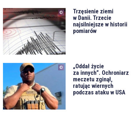
Trzęsienie ziemi
w Danii. Trzecie
najsilniejsze w historii
pomiarów
„Oddał życie
za innych”. Ochroniarz
meczetu zginął,
ratując wiernych
podczas ataku w USA