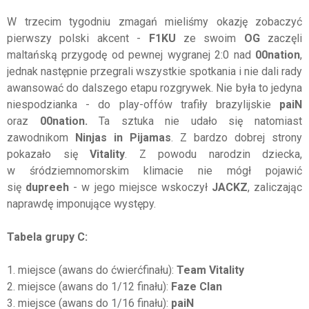
W trzecim tygodniu zmagań mieliśmy okazję zobaczyć
pierwszy polski akcent -
F1KU
ze swoim
OG
zaczęli
maltańską przygodę od pewnej wygranej 2:0 nad
00nation
,
jednak następnie przegrali wszystkie spotkania i nie dali rady
awansować do dalszego etapu rozgrywek. Nie była to jedyna
niespodzianka - do play-offów trafiły brazylijskie
paiN
oraz
00nation.
Ta sztuka nie udało się natomiast
zawodnikom
Ninjas in Pijamas
. Z bardzo dobrej strony
pokazało się
Vitality
. Z powodu narodzin dziecka,
w śródziemnomorskim klimacie nie mógł pojawić
się
dupreeh
- w jego miejsce wskoczył
JACKZ
, zaliczając
naprawdę imponujące występy.
Tabela grupy C:
1. miejsce (awans do ćwierćfinału):
Team Vitality
2. miejsce (awans do 1/12 finału):
Faze Clan
3. miejsce (awans do 1/16 finału):
paiN