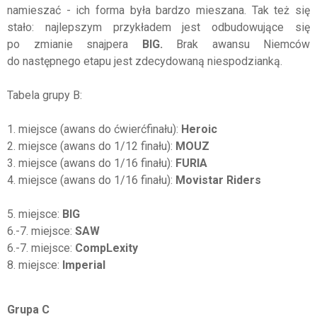
namieszać - ich forma była bardzo mieszana. Tak też się
stało: najlepszym przykładem jest odbudowujące się
po zmianie snajpera
BIG.
Brak awansu Niemców
do następnego etapu jest zdecydowaną niespodzianką.
Tabela grupy B:
1. miejsce (awans do ćwierćfinału):
Heroic
2. miejsce (awans do 1/12 finału):
MOUZ
3. miejsce (awans do 1/16 finału):
FURIA
4. miejsce (awans do 1/16 finału):
Movistar Riders
5. miejsce:
BIG
6.-7. miejsce:
SAW
6.-7. miejsce:
CompLexity
8. miejsce:
Imperial
Grupa C