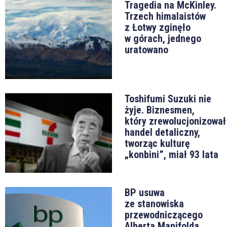
Tragedia na McKinley.
Trzech himalaistów
z Łotwy zginęło
w górach, jednego
uratowano
Toshifumi Suzuki nie
żyje. Biznesmen,
który zrewolucjonizował
handel detaliczny,
tworząc kulturę
„konbini”, miał 93 lata
BP usuwa
ze stanowiska
przewodniczącego
Alberta Manifolda.