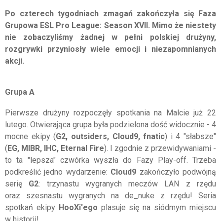
Po czterech tygodniach zmagań zakończyła się Faza
Grupowa ESL Pro League: Season XVII. Mimo że niestety
nie zobaczyliśmy żadnej w pełni polskiej drużyny,
rozgrywki przyniosły wiele emocji i niezapomnianych
akcji.
Grupa A
Pierwsze drużyny rozpoczęły spotkania na Malcie już 22
lutego. Otwierająca grupa była podzielona dość widocznie - 4
mocne ekipy (
G2, outsiders, Cloud9, fnatic
) i 4 "słabsze"
(
EG, MIBR, IHC, Eternal Fire
). I zgodnie z przewidywaniami -
to ta "lepsza" czwórka wyszła do Fazy Play-off. Trzeba
podkreślić jedno wydarzenie:
Cloud9
zakończyło podwójną
serię
G2
: trzynastu wygranych meczów LAN z rzędu
oraz szesnastu wygranych na de_nuke z rzędu! Seria
spotkań ekipy
HooXi'ego
plasuje się na siódmym miejscu
w historii!