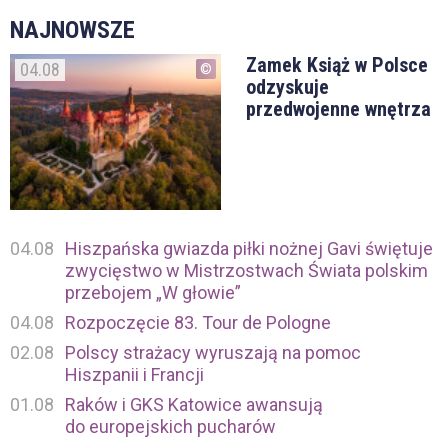
NAJNOWSZE
Zamek Książ w Polsce
04.08
odzyskuje
przedwojenne wnętrza
04.08
Hiszpańska gwiazda piłki nożnej Gavi świętuje
zwycięstwo w Mistrzostwach Świata polskim
przebojem „W głowie”
04.08
Rozpoczęcie 83. Tour de Pologne
02.08
Polscy strażacy wyruszają na pomoc
Hiszpanii i Francji
01.08
Raków i GKS Katowice awansują
do europejskich pucharów