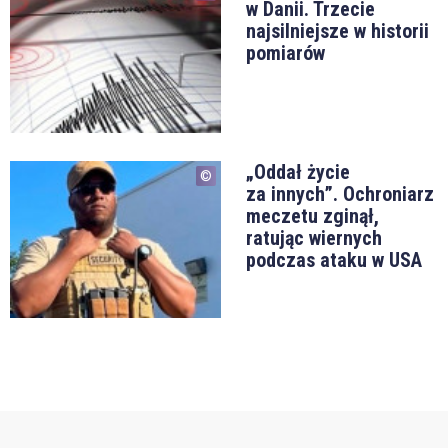
w Danii. Trzecie
najsilniejsze w historii
pomiarów
„Oddał życie
za innych”. Ochroniarz
meczetu zginął,
ratując wiernych
podczas ataku w USA