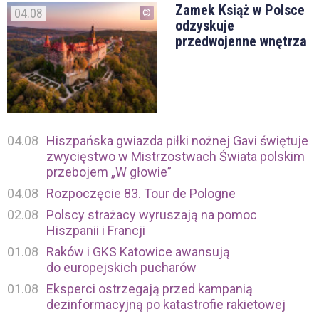
Zamek Książ w Polsce
04.08
odzyskuje
przedwojenne wnętrza
04.08
Hiszpańska gwiazda piłki nożnej Gavi świętuje
zwycięstwo w Mistrzostwach Świata polskim
przebojem „W głowie”
04.08
Rozpoczęcie 83. Tour de Pologne
02.08
Polscy strażacy wyruszają na pomoc
Hiszpanii i Francji
01.08
Raków i GKS Katowice awansują
do europejskich pucharów
01.08
Eksperci ostrzegają przed kampanią
dezinformacyjną po katastrofie rakietowej