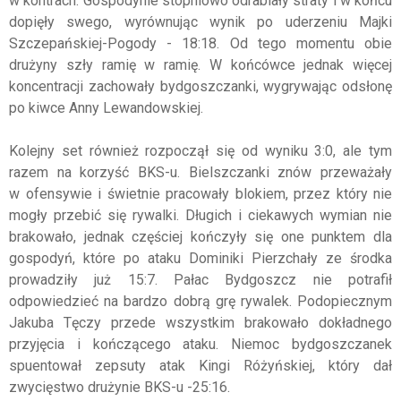
w kontrach. Gospodynie stopniowo odrabiały straty i w końcu
dopięły swego, wyrównując wynik po uderzeniu Majki
Szczepańskiej-Pogody - 18:18. Od tego momentu obie
drużyny szły ramię w ramię. W końcówce jednak więcej
koncentracji zachowały bydgoszczanki, wygrywając odsłonę
po kiwce Anny Lewandowskiej.
Kolejny set również rozpoczął się od wyniku 3:0, ale tym
razem na korzyść BKS-u. Bielszczanki znów przeważały
w ofensywie i świetnie pracowały blokiem, przez który nie
mogły przebić się rywalki. Długich i ciekawych wymian nie
brakowało, jednak częściej kończyły się one punktem dla
gospodyń, które po ataku Dominiki Pierzchały ze środka
prowadziły już 15:7. Pałac Bydgoszcz nie potrafił
odpowiedzieć na bardzo dobrą grę rywalek. Podopiecznym
Jakuba Tęczy przede wszystkim brakowało dokładnego
przyjęcia i kończącego ataku. Niemoc bydgoszczanek
spuentował zepsuty atak Kingi Różyńskiej, który dał
zwycięstwo drużynie BKS-u -25:16.