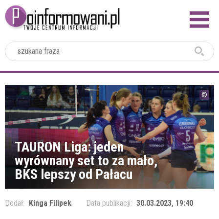
2024
TAURON Liga: jeden
wyrównany set to za mało,
BKS lepszy od Pałacu
Dodał:
Kinga Filipek
Data publikacji:
30.03.2023, 19:40