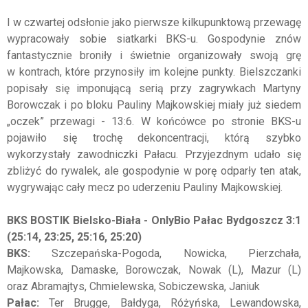
I w czwartej odsłonie jako pierwsze kilkupunktową przewagę
wypracowały sobie siatkarki BKS-u. Gospodynie znów
fantastycznie broniły i świetnie organizowały swoją grę
w kontrach, które przynosiły im kolejne punkty. Bielszczanki
popisały się imponującą serią przy zagrywkach Martyny
Borowczak i po bloku Pauliny Majkowskiej miały już siedem
„oczek” przewagi - 13:6. W końcówce po stronie BKS-u
pojawiło się trochę dekoncentracji, którą szybko
wykorzystały zawodniczki Pałacu. Przyjezdnym udało się
zbliżyć do rywalek, ale gospodynie w porę odparły ten atak,
wygrywając cały mecz po uderzeniu Pauliny Majkowskiej.
BKS BOSTIK Bielsko-Biała - OnlyBio Pałac Bydgoszcz 3:1
(25:14, 23:25, 25:16, 25:20)
BKS:
Szczepańska-Pogoda, Nowicka, Pierzchała,
Majkowska, Damaske, Borowczak, Nowak (L), Mazur (L)
oraz Abramajtys, Chmielewska, Sobiczewska, Janiuk
Pałac:
Ter Brugge, Bałdyga, Różyńska, Lewandowska,