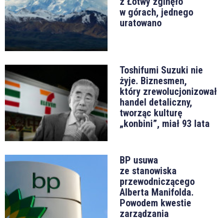
z Łotwy zginęło
w górach, jednego
uratowano
Toshifumi Suzuki nie
żyje. Biznesmen,
który zrewolucjonizował
handel detaliczny,
tworząc kulturę
„konbini”, miał 93 lata
BP usuwa
ze stanowiska
przewodniczącego
Alberta Manifolda.
Powodem kwestie
zarządzania