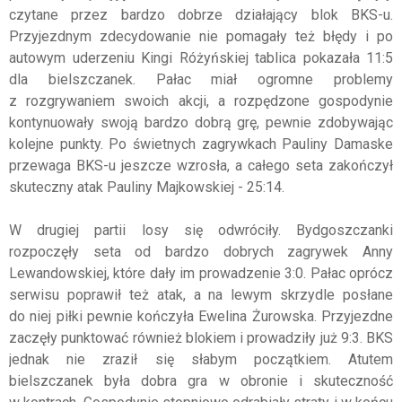
czytane przez bardzo dobrze działający blok BKS-u.
Przyjezdnym zdecydowanie nie pomagały też błędy i po
autowym uderzeniu Kingi Różyńskiej tablica pokazała 11:5
dla bielszczanek. Pałac miał ogromne problemy
z rozgrywaniem swoich akcji, a rozpędzone gospodynie
kontynuowały swoją bardzo dobrą grę, pewnie zdobywając
kolejne punkty. Po świetnych zagrywkach Pauliny Damaske
przewaga BKS-u jeszcze wzrosła, a całego seta zakończył
skuteczny atak Pauliny Majkowskiej - 25:14.
W drugiej partii losy się odwróciły. Bydgoszczanki
rozpoczęły seta od bardzo dobrych zagrywek Anny
Lewandowskiej, które dały im prowadzenie 3:0. Pałac oprócz
serwisu poprawił też atak, a na lewym skrzydle posłane
do niej piłki pewnie kończyła Ewelina Żurowska. Przyjezdne
zaczęły punktować również blokiem i prowadziły już 9:3. BKS
jednak nie zraził się słabym początkiem. Atutem
bielszczanek była dobra gra w obronie i skuteczność