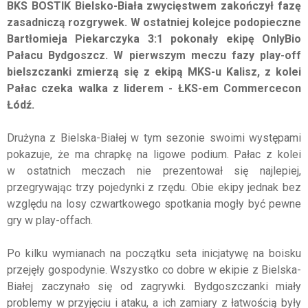
BKS BOSTIK Bielsko-Biała zwycięstwem zakończył fazę
zasadniczą rozgrywek. W ostatniej kolejce podopieczne
Bartłomieja Piekarczyka 3:1 pokonały ekipę OnlyBio
Pałacu Bydgoszcz. W pierwszym meczu fazy play-off
bielszczanki zmierzą się z ekipą MKS-u Kalisz, z kolei
Pałac czeka walka z liderem - ŁKS-em Commercecon
Łódź.
Drużyna z Bielska-Białej w tym sezonie swoimi występami
pokazuje, że ma chrapkę na ligowe podium. Pałac z kolei
w ostatnich meczach nie prezentował się najlepiej,
przegrywając trzy pojedynki z rzędu. Obie ekipy jednak bez
względu na losy czwartkowego spotkania mogły być pewne
gry w play-offach.
Po kilku wymianach na początku seta inicjatywę na boisku
przejęły gospodynie. Wszystko co dobre w ekipie z Bielska-
Białej zaczynało się od zagrywki. Bydgoszczanki miały
problemy w przyjęciu i ataku, a ich zamiary z łatwością były