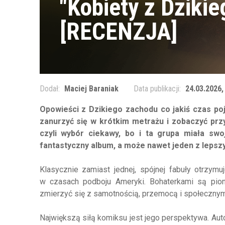
"Kobiety z Dziki
[RECENZJA]
Dodał:
Maciej Baraniak
Data publikacji:
24.03.2026,
Opowieści z Dzikiego zachodu co jakiś czas poja
zanurzyć się w krótkim metrażu i zobaczyć prz
czyli wybór ciekawy, bo i ta grupa miała swo
fantastyczny album, a może nawet jeden z lepszy
Klasycznie zamiast jednej, spójnej fabuły otrzymu
w czasach podboju Ameryki. Bohaterkami są pionier
zmierzyć się z samotnością, przemocą i społecznym
Największą siłą komiksu jest jego perspektywa. Aut