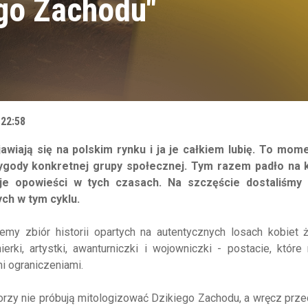
ego Zachodu"
 22:58
wiają się na polskim rynku i ja je całkiem lubię. To mome
ygody konkretnej grupy społecznej. Tym razem padło na k
je opowieści w tych czasach. Na szczęście dostaliśmy 
ch w tym cyklu.
jemy zbiór historii opartych na autentycznych losach kobiet 
ki, artystki, awanturniczki i wojowniczki - postacie, które
i ograniczeniami.
orzy nie próbują mitologizować Dzikiego Zachodu, a wręcz prze