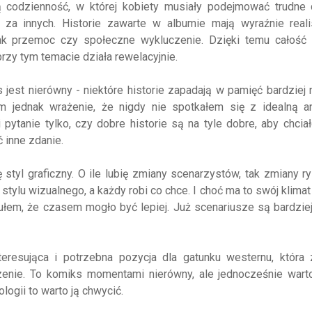
 codzienność, w której kobiety musiały podejmować trudne 
i za innych. Historie zawarte w albumie mają wyraźnie reali
 jak przemoc czy społeczne wykluczenie. Dzięki temu całość 
rzy tym temacie działa rewelacyjnie.
 jest nierówny - niektóre historie zapadają w pamięć bardziej n
 jednak wrażenie, że nigdy nie spotkałem się z idealną an
i pytanie tylko, czy dobre historie są na tyle dobre, aby chciał
 inne zdanie.
styl graficzny. O ile lubię zmiany scenarzystów, tak zmiany 
stylu wizualnego, a każdy robi co chce. I choć ma to swój klimat
ułem, że czasem mogło być lepiej. Już scenariusze są bardzie
teresująca i potrzebna pozycja dla gatunku westernu, która 
zenie. To komiks momentami nierówny, ale jednocześnie wart
logii to warto ją chwycić.