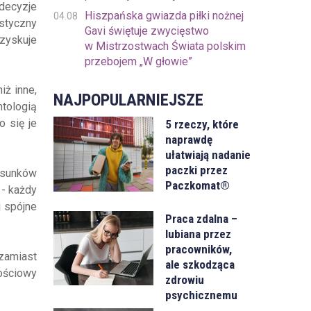
decyzje
Hiszpańska gwiazda piłki nożnej
04.08
styczny
Gavi świętuje zwycięstwo
zyskuje
w Mistrzostwach Świata polskim
przebojem „W głowie”
iż inne,
NAJPOPULARNIEJSZE
tologią
o się je
5 rzeczy, które
naprawdę
ułatwiają nadanie
paczki przez
rysunków
Paczkomat®
 - każdy
j spójne
Praca zdalna –
lubiana przez
pracowników,
zamiast
ale szkodząca
ościowy
zdrowiu
psychicznemu