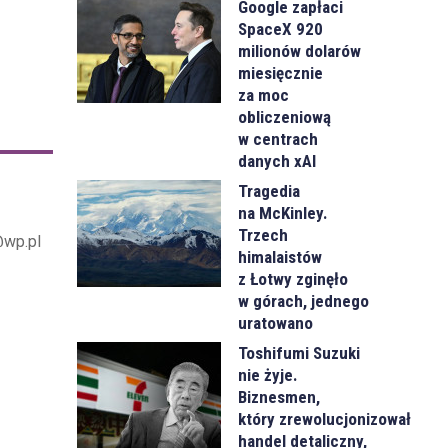
Google zapłaci
SpaceX 920
milionów dolarów
miesięcznie
za moc
obliczeniową
w centrach
danych xAI
Tragedia
na McKinley.
Trzech
@wp.pl
himalaistów
z Łotwy zginęło
w górach, jednego
uratowano
Toshifumi Suzuki
nie żyje.
Biznesmen,
który zrewolucjonizował
handel detaliczny,