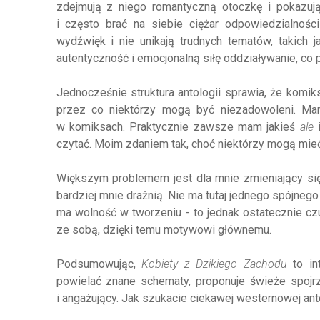
zdejmują z niego romantyczną otoczkę i pokazują
i często brać na siebie ciężar odpowiedzialnośc
wydźwięk i nie unikają trudnych tematów, takich
autentyczność i emocjonalną siłę oddziaływanie, co p
Jednocześnie struktura antologii sprawia, że komiks
przez co niektórzy mogą być niezadowoleni. Mam
w komiksach. Praktycznie zawsze mam jakieś
ale
czytać. Moim zdaniem tak, choć niektórzy mogą mieć
Większym problemem jest dla mnie zmieniający się 
bardziej mnie drażnią. Nie ma tutaj jednego spójnego 
ma wolność w tworzeniu - to jednak ostatecznie cz
ze sobą, dzięki temu motywowi głównemu.
Podsumowując,
Kobiety z Dzikiego Zachodu
to in
powielać znane schematy, proponuje świeże spojr
i angażujący. Jak szukacie ciekawej westernowej anto