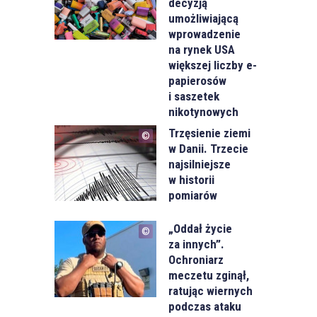
decyzją
umożliwiającą
wprowadzenie
na rynek USA
większej liczby e-
papierosów
i saszetek
nikotynowych
Trzęsienie ziemi
w Danii. Trzecie
najsilniejsze
w historii
pomiarów
„Oddał życie
za innych”.
Ochroniarz
meczetu zginął,
ratując wiernych
podczas ataku