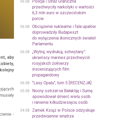
Policja i Straż Graniczna
06.08
przechwyciły narkotyki o wartości
6,3 mln euro w szczecińskim
porcie
Obciążenie nuklearne i fala upałów
06.08
doprowadziły Budapeszt
do wyłączenia ikonicznych świateł
Parlamentu
„Wytnij, wydrukuj, schwytany”:
06.08
nt, aby
ukraińscy marines przechwycili
rosyjskich żołnierzy
obiety,
inscenizujących film
kolejny
propagandowy
"Lasy Opalu", tom 5 [RECENZJA]
06.08
żyjących
Nocny ostrzał na Bałakliję i Sumę
05.08
 musiały
spowodował śmierć wielu osób
i ranienie kilkudziesięciu osób
Zamek Książ w Polsce odzyskuje
04.08
ciwnie -
przedwojenne wnętrza