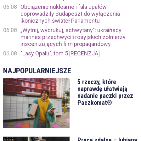
06.08
Obciążenie nuklearne i fala upałów
doprowadziły Budapeszt do wyłączenia
ikonicznych świateł Parlamentu
06.08
„Wytnij, wydrukuj, schwytany”: ukraińscy
marines przechwycili rosyjskich żołnierzy
inscenizujących film propagandowy
06.08
"Lasy Opalu", tom 5 [RECENZJA]
NAJPOPULARNIEJSZE
5 rzeczy, które
naprawdę ułatwiają
nadanie paczki przez
Paczkomat®
Praca zdalna – lubiana