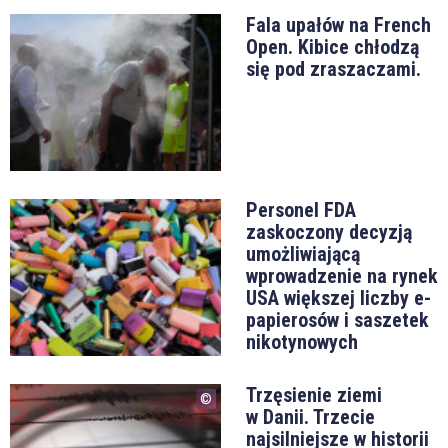
Fala upałów na French
Open. Kibice chłodzą
się pod zraszaczami.
Personel FDA
zaskoczony decyzją
umożliwiającą
wprowadzenie na rynek
USA większej liczby e-
papierosów i saszetek
nikotynowych
Trzęsienie ziemi
w Danii. Trzecie
najsilniejsze w historii