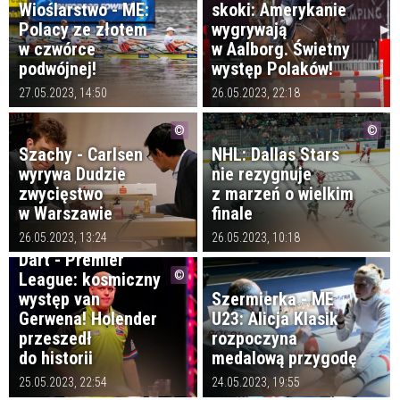
Wioślarstwo - ME:
skoki: Amerykanie
Polacy ze złotem
wygrywają
w czwórce
w Aalborg. Świetny
podwójnej!
występ Polaków!
27.05.2023, 14:50
26.05.2023, 22:18
Szachy - Carlsen
NHL: Dallas Stars
wyrywa Dudzie
nie rezygnuje
zwycięstwo
z marzeń o wielkim
w Warszawie
finale
26.05.2023, 13:24
26.05.2023, 10:18
Dart - Premier
League: kosmiczny
występ van
Szermierka - ME
Gerwena! Holender
U23: Alicja Klasik
przeszedł
rozpoczyna
do historii
medalową przygodę
Pięciobój
25.05.2023, 22:54
24.05.2023, 19:55