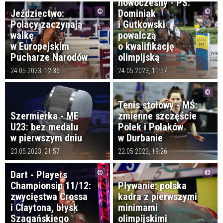
nowoczesny - PŚ:
Jeździectwo:
Dominiak
Polacy zaczynają
i Gutkowski
walkę
powalczą
w Europejskim
o kwalifikację
Pucharze Narodów
olimpijską
24.05.2023, 12:36
24.05.2023, 11:57
Tenis stołowy - MŚ:
Szermierka - ME
zmienne szczęście
U23: bez medalu
Polek i Polaków
w pierwszym dniu
w Durbanie
23.05.2023, 21:57
22.05.2023, 19:26
Dart - Players
Championsip 11/12:
Pływanie: polska
zwycięstwa Crossa
kadra z pierwszymi
i Claytona, błysk
minimami
Szagańskiego
olimpijskimi