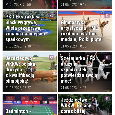
21.05.2023, 22:50
21.05.2023, 19:45
PKO Ekstraklasa:
Śląsk wygrywa,
Gimnastyka
Wisła przegrywa,
artystyczna – ME:
zmiana na miejscu
rozdano ostatnie
spadkowym
medale, Polki piąte!
21.05.2023, 19:30
21.05.2023, 18:33
Jeździectwo -
Szermierka - PŚ:
WKKW: polska
drużyna
drużyna
szpadzistek
z kwalifikacją
potwierdza swoją
olimpijską!
moc!
21.05.2023, 15:27
21.05.2023, 14:47
Jeździectwo –
WKKW: Polacy
Badminton -
coraz bliżej