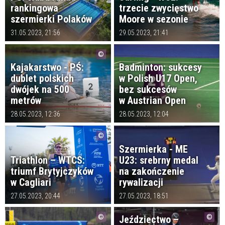
rankingowa
trzecie zwycięstwo
szermierki Polaków
Moore w sezonie
31.05.2023, 21:56
29.05.2023, 21:41
Kajakarstwo - PŚ:
Badminton: sukcesy
dublet polskich
w Polish U17 Open,
dwójek na 500
bez sukcesów
metrów
w Austrian Open
28.05.2023, 12:36
28.05.2023, 12:04
Szermierka - ME
Triathlon – WTCS:
U23: srebrny medal
triumf Brytyjczyków
na zakończenie
w Cagliari
rywalizacji
27.05.2023, 20:44
27.05.2023, 18:51
Jeździectwo –