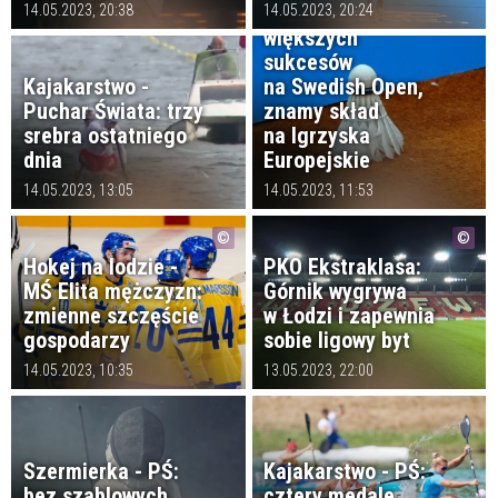
Badminton: bez
14.05.2023, 20:38
14.05.2023, 20:24
większych
sukcesów
Kajakarstwo -
na Swedish Open,
Puchar Świata: trzy
znamy skład
srebra ostatniego
na Igrzyska
dnia
Europejskie
14.05.2023, 13:05
14.05.2023, 11:53
Hokej na lodzie -
PKO Ekstraklasa:
MŚ Elita mężczyzn:
Górnik wygrywa
zmienne szczęście
w Łodzi i zapewnia
gospodarzy
sobie ligowy byt
14.05.2023, 10:35
13.05.2023, 22:00
Szermierka - PŚ:
Kajakarstwo - PŚ:
bez szablowych
cztery medale