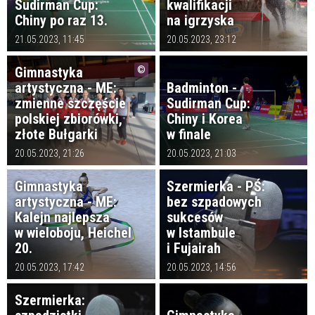
Sudirman Cup:
kwalifikacji
Chiny po raz 13.
na igrzyska
21.05.2023, 11:45
20.05.2023, 23:12
Gimnastyka
artystyczna - ME:
Badminton -
zmienne szczęście
Sudirman Cup:
polskiej zbiorówki,
Chiny i Korea
złote Bułgarki
w finale
20.05.2023, 21:26
20.05.2023, 21:03
Gimnastyka
Szermierka - PŚ:
artystyczna - ME:
bez szpadowych
Kalejn najlepsza
sukcesów
w wieloboju, Heichel
w Istambule
20.
i Fujairah
20.05.2023, 17:42
20.05.2023, 14:56
Szermierka: