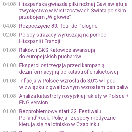
04.08
Hiszpańska gwiazda piłki nożnej Gavi świętuje
zwycięstwo w Mistrzostwach Świata polskim
przebojem „W głowie”
04.08
Rozpoczęcie 83. Tour de Pologne
02.08
Polscy strażacy wyruszają na pomoc
Hiszpanii i Francji
01.08
Raków i GKS Katowice awansują
do europejskich pucharów
01.08
Eksperci ostrzegają przed kampanią
dezinformacyjną po katastrofie rakietowej
01.08
Inflacja w Polsce wzrosła do 3,0% w lipcu
w związku z gwałtownym wzrostem cen paliw
01.08
Analiza katastrofy rosyjskiej rakiety w Polsce +
ENG version
01.08
Bezproblemowy start 32. Festiwalu
Pol'and'Rock: Policja i zespoły medyczne
kierują się na lotnisko w Czaplinku