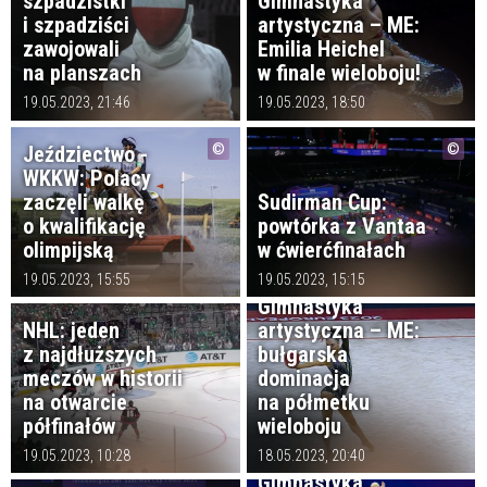
szpadzistki
Gimnastyka
i szpadziści
artystyczna – ME:
zawojowali
Emilia Heichel
na planszach
w finale wieloboju!
19.05.2023, 21:46
19.05.2023, 18:50
Jeździectwo -
WKKW: Polacy
zaczęli walkę
Sudirman Cup:
o kwalifikację
powtórka z Vantaa
olimpijską
w ćwierćfinałach
19.05.2023, 15:55
19.05.2023, 15:15
Gimnastyka
NHL: jeden
artystyczna – ME:
z najdłuższych
bułgarska
meczów w historii
dominacja
na otwarcie
na półmetku
półfinałów
wieloboju
19.05.2023, 10:28
18.05.2023, 20:40
Gimnastyka