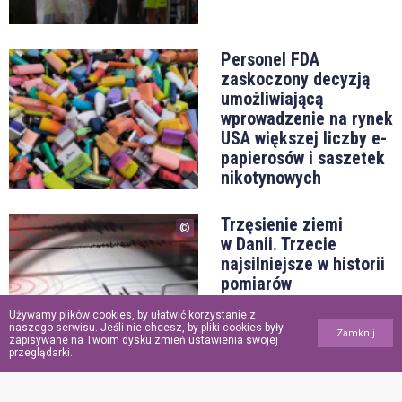
Personel FDA
zaskoczony decyzją
umożliwiającą
wprowadzenie na rynek
USA większej liczby e-
papierosów i saszetek
nikotynowych
Trzęsienie ziemi
w Danii. Trzecie
najsilniejsze w historii
pomiarów
Używamy plików cookies, by ułatwić korzystanie z
naszego serwisu. Jeśli nie chcesz, by pliki cookies były
Zamknij
zapisywane na Twoim dysku zmień ustawienia swojej
przeglądarki.
„Oddał życie