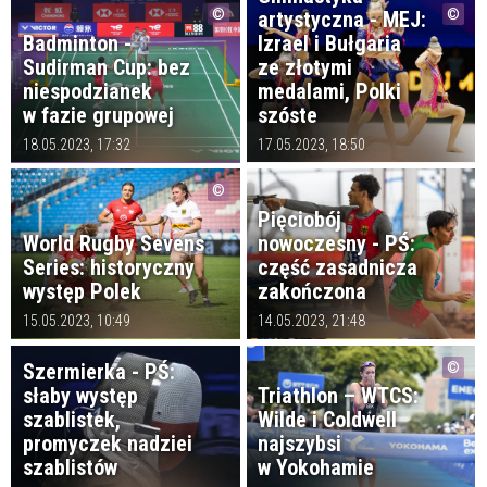
artystyczna - MEJ:
Badminton -
Izrael i Bułgaria
Sudirman Cup: bez
ze złotymi
niespodzianek
medalami, Polki
w fazie grupowej
szóste
18.05.2023, 17:32
17.05.2023, 18:50
Pięciobój
World Rugby Sevens
nowoczesny - PŚ:
Series: historyczny
część zasadnicza
występ Polek
zakończona
15.05.2023, 10:49
14.05.2023, 21:48
Szermierka - PŚ:
słaby występ
Triathlon – WTCS:
szablistek,
Wilde i Coldwell
promyczek nadziei
najszybsi
szablistów
w Yokohamie