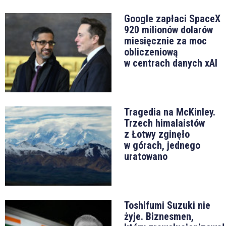
Google zapłaci SpaceX
920 milionów dolarów
miesięcznie za moc
obliczeniową
w centrach danych xAI
Tragedia na McKinley.
Trzech himalaistów
z Łotwy zginęło
w górach, jednego
uratowano
Toshifumi Suzuki nie
żyje. Biznesmen,