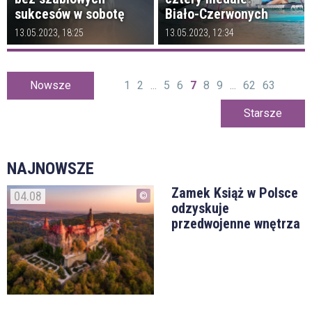
sukcesów w sobotę
Biało-Czerwonych
13.05.2023, 18:25
13.05.2023, 12:34
Nowsze
1
2
...
5
6
7
8
9
...
62
63
Starsze
NAJNOWSZE
Zamek Książ w Polsce
04.08
odzyskuje
przedwojenne wnętrza