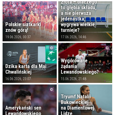
złota – dlaczego
to głębia składu,
a nie pierwsza
jedenastka,
Polskie siatkarki
wygrywa wielkie
znów górą!
turnieje?
19.06.2026, 00:37
17.06.2026, 14:46
Wygórowane
Dzika karta dla Mai
żądania
Chwalińskiej
Lewandowskiego?
16.06.2026, 23:07
15.06.2026, 21:48
Tryumf Natalii
Bukowieckiej
Amerykański sen
na Diamentowej
Lewandowskiego
Lidze