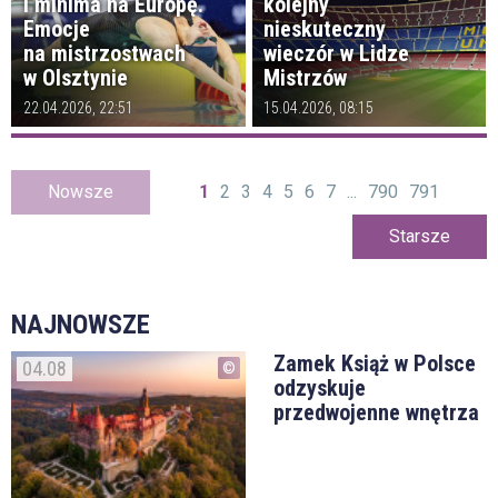
i minima na Europę.
kolejny
Emocje
nieskuteczny
na mistrzostwach
wieczór w Lidze
w Olsztynie
Mistrzów
22.04.2026, 22:51
15.04.2026, 08:15
Nowsze
1
2
3
4
5
6
7
...
790
791
Starsze
NAJNOWSZE
Zamek Książ w Polsce
04.08
odzyskuje
przedwojenne wnętrza