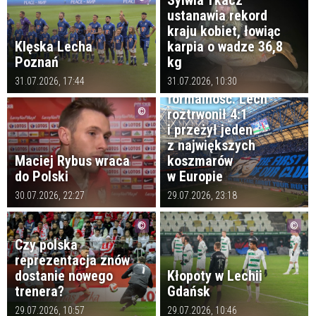
Sylwia Tkacz
ustanawia rekord
kraju kobiet, łowiąc
Klęska Lecha
karpia o wadze 36,8
Poznań
kg
To miała być
31.07.2026, 17:44
31.07.2026, 10:30
formalność. Lech
roztrwonił 4:1
i przeżył jeden
z największych
Maciej Rybus wraca
koszmarów
do Polski
w Europie
30.07.2026, 22:27
29.07.2026, 23:18
Czy polska
reprezentacja znów
dostanie nowego
Kłopoty w Lechii
trenera?
Gdańsk
29.07.2026, 10:57
29.07.2026, 10:46