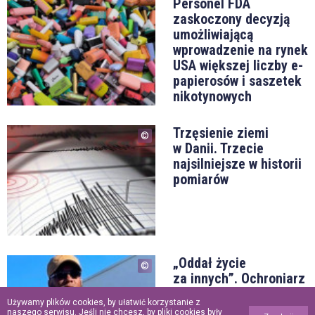
Personel FDA
zaskoczony decyzją
umożliwiającą
wprowadzenie na rynek
USA większej liczby e-
papierosów i saszetek
nikotynowych
Trzęsienie ziemi
w Danii. Trzecie
najsilniejsze w historii
pomiarów
„Oddał życie
za innych”. Ochroniarz
meczetu zginął,
Używamy plików cookies, by ułatwić korzystanie z
ratując wiernych
naszego serwisu. Jeśli nie chcesz, by pliki cookies były