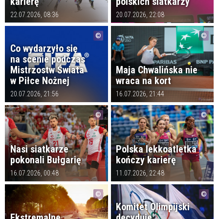
karierę
polskich siatkarzy
22.07.2026, 08:36
20.07.2026, 22:08
Co wydarzyło się
na scenie podczas
Mistrzostw Świata
Maja Chwalińska nie
w Piłce Nożnej
wraca na kort
20.07.2026, 21:56
16.07.2026, 21:44
Nasi siatkarze
Polska lekkoatletka
pokonali Bułgarię
kończy karierę
16.07.2026, 00:48
11.07.2026, 22:48
Komitet Olimpijski
Ekstremalne
decyduje