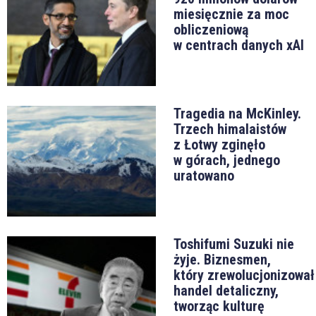
miesięcznie za moc
obliczeniową
w centrach danych xAI
Tragedia na McKinley.
Trzech himalaistów
z Łotwy zginęło
w górach, jednego
uratowano
Toshifumi Suzuki nie
żyje. Biznesmen,
który zrewolucjonizował
handel detaliczny,
tworząc kulturę