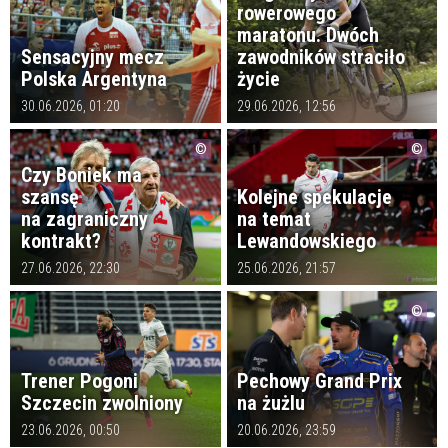
rowerowego
maratonu. Dwóch
Sensacyjny mecz
zawodników straciło
Polska Argentyna
życie
30.06.2026, 01:20
29.06.2026, 12:56
Czy Boniek ma
szansę
Kolejne spekulacje
na zagraniczny
na temat
kontrakt?
Lewandowskiego
27.06.2026, 22:30
25.06.2026, 21:57
Trener Pogoni
Pechowy Grand Prix
Szczecin zwolniony
na żużlu
Zmiennicy na wagę
23.06.2026, 00:50
20.06.2026, 23:59