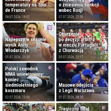
temperatury na Tour
o zniesieniu sankcji
de France
wobec Rosji
08.07.2026, 19:07
07.07.2026, 22:05
Oburzenie
Najlepszy w sezonie
po decyzji arbitra
wynik Anity
w meczu Portugalii
Włodarczyk
z Chorwacją
05.07.2026, 23:20
03.07.2026, 23:17
Polski zawodnik
MMA uniewinniony:
koniec
siedmioletniego
Masowe odejścia
koszmaru
z Legii Warszawa
02.07.2026, 13:09
01.07.2026, 08:30
Tragiczny finał