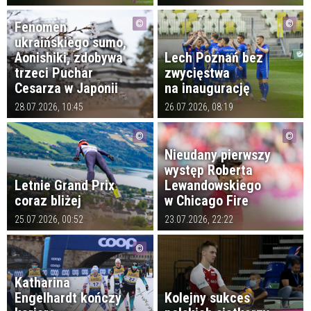
Fenomen
ukraińskiego sumo,
Aonishiki, zdobywa
Lech Poznań bez
trzeci Puchar
zwycięstwa
Cesarza w Japonii
na inaugurację
28.07.2026, 10:45
26.07.2026, 08:19
Nieudany pierwszy
występ Roberta
Letnie Grand Prix
Lewandowskiego
coraz bliżej
w Chicago Fire
25.07.2026, 00:52
23.07.2026, 22:22
Katharina
Engelhardt kończy
Kolejny sukces