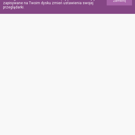
Zamknij
podczas ataku w USA
zapisywane na Twoim dysku zmień ustawienia swojej
przeglądarki.
POINFORMOWANI.PL
Polityka
prywatności
Polityka
plików
„cookies”
Współpraca
Kontakt