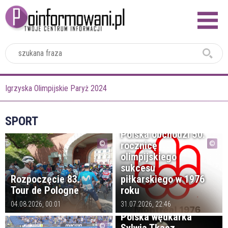
2024
Igrzyska Olimpijskie Paryż 2024
SPORT
Polska obchodzi 50.
rocznicę
olimpijskiego
sukcesu
Rozpoczęcie 83.
piłkarskiego w 1976
Tour de Pologne
roku
04.08.2026, 00:01
31.07.2026, 22:46
Polska wędkarka