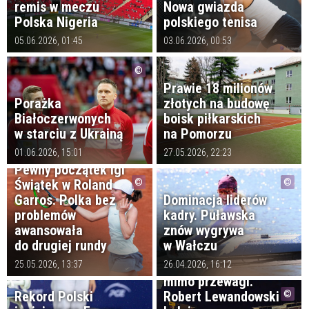
remis w meczu
Nowa gwiazda
Polska Nigeria
polskiego tenisa
05.06.2026, 01:45
03.06.2026, 00:53
Prawie 18 milionów
Porażka
złotych na budowę
Białoczerwonych
boisk piłkarskich
w starciu z Ukrainą
na Pomorzu
01.06.2026, 15:01
27.05.2026, 22:23
Pewny początek Igi
Świątek w Roland
Garros. Polka bez
Dominacja liderów
problemów
kadry. Puławska
awansowała
znów wygrywa
do drugiej rundy
w Wałczu
Barcelona odpada
25.05.2026, 13:37
26.04.2026, 16:12
mimo przewagi.
Rekord Polski
Robert Lewandowski