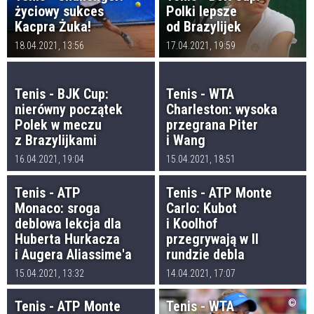
życiowy sukces
Polki lepsze
Kacpra Żuka!
od Brazylijek
18.04.2021, 13:56
17.04.2021, 19:59
Tenis - BJK Cup:
Tenis - WTA
nierówny początek
Charleston: wysoka
Polek w meczu
przegrana Piter
z Brazylijkami
i Wang
16.04.2021, 19:04
15.04.2021, 18:51
Tenis - ATP
Tenis - ATP Monte
Monaco: sroga
Carlo: Kubot
deblowa lekcja dla
i Koolhof
Huberta Hurkacza
przegrywają w ll
i Augera Aliassime'a
rundzie debla
15.04.2021, 13:32
14.04.2021, 17:07
Tenis - ATP Monte
Tenis - WTA