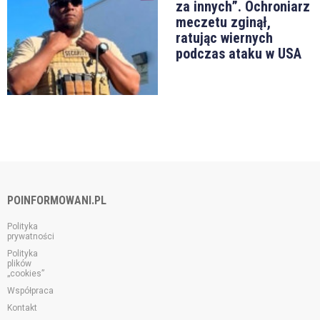
za innych”. Ochroniarz
meczetu zginął,
ratując wiernych
podczas ataku w USA
POINFORMOWANI.PL
Polityka
prywatności
Polityka
plików
„cookies”
Współpraca
Kontakt