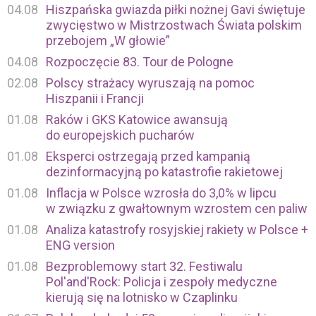
04.08
Hiszpańska gwiazda piłki nożnej Gavi świętuje
zwycięstwo w Mistrzostwach Świata polskim
przebojem „W głowie”
04.08
Rozpoczęcie 83. Tour de Pologne
02.08
Polscy strażacy wyruszają na pomoc
Hiszpanii i Francji
01.08
Raków i GKS Katowice awansują
do europejskich pucharów
01.08
Eksperci ostrzegają przed kampanią
dezinformacyjną po katastrofie rakietowej
01.08
Inflacja w Polsce wzrosła do 3,0% w lipcu
w związku z gwałtownym wzrostem cen paliw
01.08
Analiza katastrofy rosyjskiej rakiety w Polsce +
ENG version
01.08
Bezproblemowy start 32. Festiwalu
Pol'and'Rock: Policja i zespoły medyczne
kierują się na lotnisko w Czaplinku