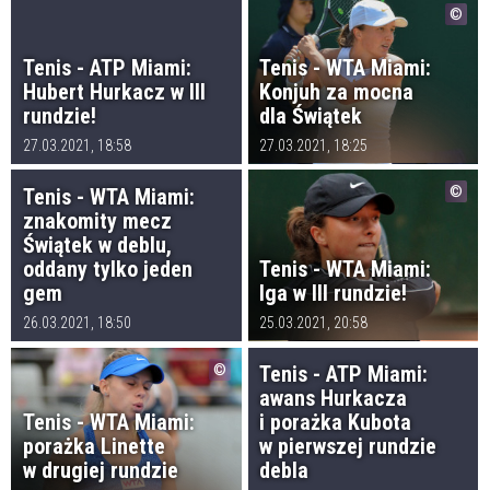
Tenis - ATP Miami:
Tenis - WTA Miami:
Hubert Hurkacz w lll
Konjuh za mocna
rundzie!
dla Świątek
27.03.2021, 18:58
27.03.2021, 18:25
Tenis - WTA Miami:
znakomity mecz
Świątek w deblu,
oddany tylko jeden
Tenis - WTA Miami:
gem
Iga w lll rundzie!
26.03.2021, 18:50
25.03.2021, 20:58
Tenis - ATP Miami:
awans Hurkacza
Tenis - WTA Miami:
i porażka Kubota
porażka Linette
w pierwszej rundzie
w drugiej rundzie
debla