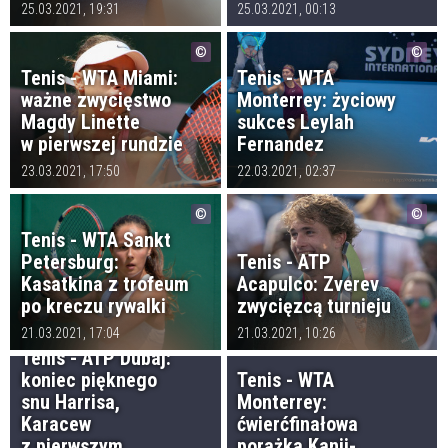
25.03.2021, 19:31
25.03.2021, 00:13
Tenis - WTA Miami:
Tenis - WTA
ważne zwycięstwo
Monterrey: życiowy
Magdy Linette
sukces Leylah
w pierwszej rundzie
Fernandez
23.03.2021, 17:50
22.03.2021, 02:37
Tenis - WTA Sankt
Petersburg:
Tenis - ATP
Kasatkina z trofeum
Acapulco: Zverev
po kreczu rywalki
zwycięzcą turnieju
21.03.2021, 17:04
21.03.2021, 10:26
Tenis - ATP Dubaj:
koniec pięknego
Tenis - WTA
snu Harrisa,
Monterrey:
Karacew
ćwierćfinałowa
z pierwszym
porażka Kanii-