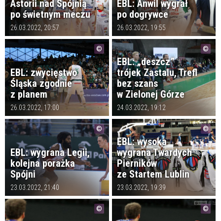
Astorii nad Spójnią
EBL: Anwil wygrał
po świetnym meczu
po dogrywce
26.03.2022, 20:57
26.03.2022, 19:55
EBL: „deszcz”
EBL: zwycięstwo
trójek Zastalu, Trefl
Śląska zgodnie
bez szans
z planem
w Zielonej Górze
26.03.2022, 17:00
24.03.2022, 19:12
EBL: wysoka
EBL: wygrana Legii,
wygrana Twardych
kolejna porażka
Pierników
Spójni
ze Startem Lublin
23.03.2022, 21:40
23.03.2022, 19:39