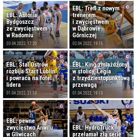
EBL: Trefl z nowym
EBL: Astoria
trenerem
Bydgoszcz
i zwycięstwem
ze zwycięstwem
w Dąbrowie
w Radomiu
Górniczej
03.04.2022, 17:20
02.04.2022, 19:15
EBL: Stal Ostrów
EBL: King zmiażdżony
rozbija Start Lublin
w stolicy, Legia
i powraca na fotel
z trzydziestopunktową
lidera
przewagą
01.04.2022, 21:10
01.04.2022, 19:13
EBL: pewne
zwycięstwo Anwilu
EBL: HydroTruck
w Gliwicach
przełamał złą serię