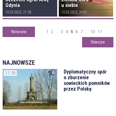
Gdynia
u siebie
10.03.2022, 21:28
10.03.2022, 20:01
Nowsze
1
2
...
3
4
5
6
7
...
10
11
Starsze
NAJNOWSZE
Dyplomatyczny spór
11:36
o zburzenie
sowieckich pomników
przez Polskę