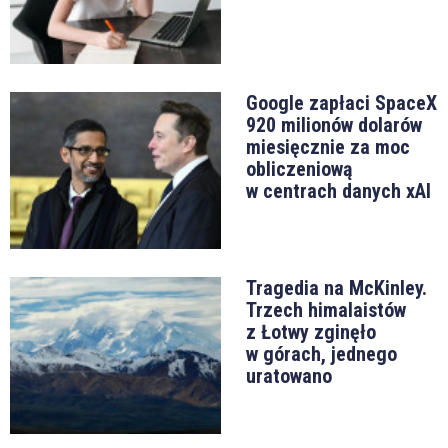
Google zapłaci SpaceX
920 milionów dolarów
miesięcznie za moc
obliczeniową
w centrach danych xAI
Tragedia na McKinley.
Trzech himalaistów
z Łotwy zginęło
w górach, jednego
uratowano