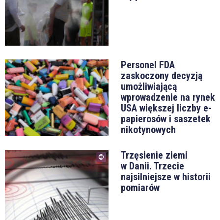
Personel FDA
zaskoczony decyzją
umożliwiającą
wprowadzenie na rynek
USA większej liczby e-
papierosów i saszetek
nikotynowych
Trzęsienie ziemi
w Danii. Trzecie
najsilniejsze w historii
pomiarów