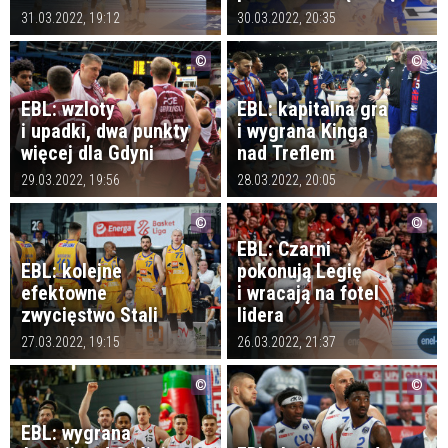
31.03.2022, 19:12
30.03.2022, 20:35
EBL: wzloty
EBL: kapitalna gra
i upadki, dwa punkty
i wygrana Kinga
więcej dla Gdyni
nad Treflem
29.03.2022, 19:56
28.03.2022, 20:05
EBL: Czarni
EBL: kolejne
pokonują Legię
efektowne
i wracają na fotel
zwycięstwo Stali
lidera
27.03.2022, 19:15
26.03.2022, 21:37
EBL: wygrana