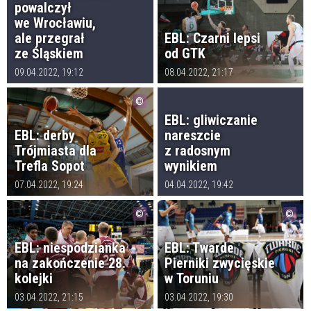
powalczył
we Wrocławiu,
ale przegrał
EBL: Czarni lepsi
ze Śląskiem
od GTK
09.04.2022, 19:12
08.04.2022, 21:17
EBL: gliwiczanie
EBL: derby
nareszcie
Trójmiasta dla
z radosnym
Trefla Sopot
wynikiem
07.04.2022, 19:24
04.04.2022, 19:42
EBL: niespodzianka
EBL: Twarde
na zakończenie 28.
Pierniki zwycięskie
kolejki
w Toruniu
03.04.2022, 21:15
03.04.2022, 19:30