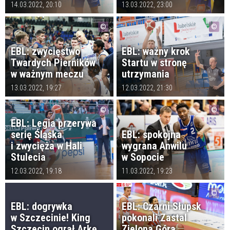
14.03.2022, 20:10
13.03.2022, 23:00
EBL: zwycięstwo
EBL: ważny krok
Twardych Pierników
Startu w stronę
w ważnym meczu
utrzymania
13.03.2022, 19:27
12.03.2022, 21:30
EBL: Legia przerywa
serię Śląska
EBL: spokojna
i zwycięża w Hali
wygrana Anwilu
Stulecia
w Sopocie
12.03.2022, 19:18
11.03.2022, 19:23
EBL: dogrywka
EBL: Czarni Słupsk
w Szczecinie! King
pokonali Zastal
Szczecin ograł Arkę
Zielona Góra