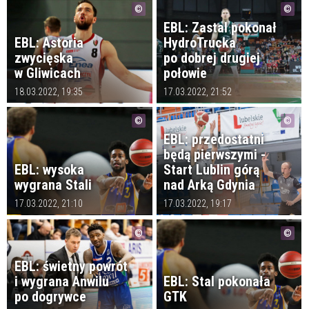
EBL: Zastal pokonał
EBL: Astoria
HydroTrucka
zwycięska
po dobrej drugiej
w Gliwicach
połowie
18.03.2022, 19:35
17.03.2022, 21:52
EBL: przedostatni
będą pierwszymi -
EBL: wysoka
Start Lublin górą
wygrana Stali
nad Arką Gdynia
17.03.2022, 21:10
17.03.2022, 19:17
EBL: świetny powrót
i wygrana Anwilu
EBL: Stal pokonała
po dogrywce
GTK