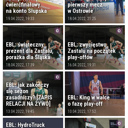
ćwierćfinałowy
pierwszy mecz
na konto Słupska
w Ostrowie
19.04.2022, 19:33
18.04.2022, 21:25
EBL: świąteczny
EBL: zwycięstwo
prezent dla Zastalu,
Zastalu na początek
porażka dla Śląska
play-offów
18.04.2022, 17:39
16.04.2022, 19:31
EBL: jak zakończy
się sezon
zasadniczy? [ZAPIS
EBL: King w walce
RELACJI NA ŻYWO]
o fazę play-off
13.04.2022, 19:45
10.04.2022, 17:52
EBL: HydroTruck