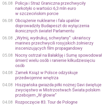
06.08
Policja i Straż Graniczna przechwyciły
narkotyki o wartości 6,3 mln euro
w szczecińskim porcie
06.08
Obciążenie nuklearne i fala upałów
doprowadziły Budapeszt do wyłączenia
ikonicznych świateł Parlamentu
06.08
„Wytnij, wydrukuj, schwytany”: ukraińscy
marines przechwycili rosyjskich żołnierzy
inscenizujących film propagandowy
05.08
Nocny ostrzał na Bałakliję i Sumę spowodował
śmierć wielu osób i ranienie kilkudziesięciu
osób
04.08
Zamek Książ w Polsce odzyskuje
przedwojenne wnętrza
04.08
Hiszpańska gwiazda piłki nożnej Gavi świętuje
zwycięstwo w Mistrzostwach Świata polskim
przebojem „W głowie”
04.08
Rozpoczęcie 83. Tour de Pologne