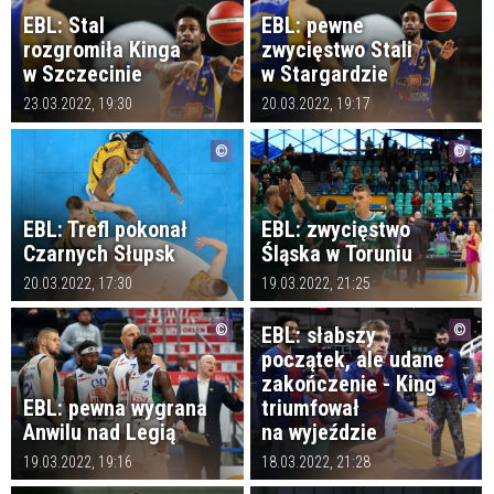
EBL: Stal
EBL: pewne
rozgromiła Kinga
zwycięstwo Stali
w Szczecinie
w Stargardzie
23.03.2022, 19:30
20.03.2022, 19:17
EBL: Trefl pokonał
EBL: zwycięstwo
Czarnych Słupsk
Śląska w Toruniu
20.03.2022, 17:30
19.03.2022, 21:25
EBL: słabszy
początek, ale udane
zakończenie - King
EBL: pewna wygrana
triumfował
Anwilu nad Legią
na wyjeździe
19.03.2022, 19:16
18.03.2022, 21:28