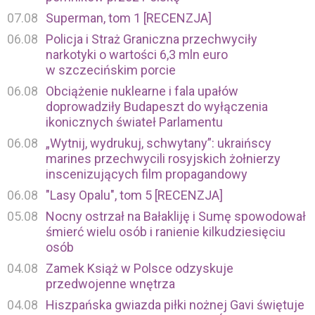
07.08
Superman, tom 1 [RECENZJA]
06.08
Policja i Straż Graniczna przechwyciły
narkotyki o wartości 6,3 mln euro
w szczecińskim porcie
06.08
Obciążenie nuklearne i fala upałów
doprowadziły Budapeszt do wyłączenia
ikonicznych świateł Parlamentu
06.08
„Wytnij, wydrukuj, schwytany”: ukraińscy
marines przechwycili rosyjskich żołnierzy
inscenizujących film propagandowy
06.08
"Lasy Opalu", tom 5 [RECENZJA]
05.08
Nocny ostrzał na Bałakliję i Sumę spowodował
śmierć wielu osób i ranienie kilkudziesięciu
osób
04.08
Zamek Książ w Polsce odzyskuje
przedwojenne wnętrza
04.08
Hiszpańska gwiazda piłki nożnej Gavi świętuje