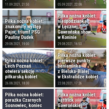
11.09.2021, 21:50
05.09.2021, 22:08
Piłka nożna kobiet:
Piłka nożna kobiet:
niespodzianka
znakomity występ
w Łęcznej,
Pajor, triumf PSG
Gawrońska show
Pauliny Dudek
w Koninie
29.08.2021, 19:00
29.08.2021, 16:53
Piłka nożna kobiet:
Piłka nożna kobiet:
pierwsze punkty
Lech Poznań
beniaminka
otwiera sekcję
z Bielska-Białej
piłkarską kobiet
w Ekstralidze kobiet
26.08.2021, 18:30
22.08.2021, 17:26
Piłka nożna kobiet:
Piłka nożna kobiet:
porażka Czarnych
hattrick
Sosnowiec, koniec
Gawrońskiej