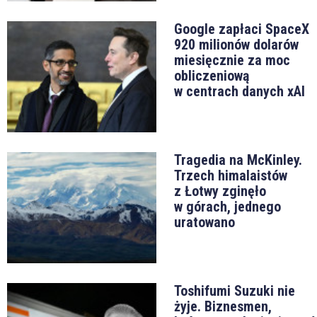
Google zapłaci SpaceX
920 milionów dolarów
miesięcznie za moc
obliczeniową
w centrach danych xAI
Tragedia na McKinley.
Trzech himalaistów
z Łotwy zginęło
w górach, jednego
uratowano
Toshifumi Suzuki nie
żyje. Biznesmen,