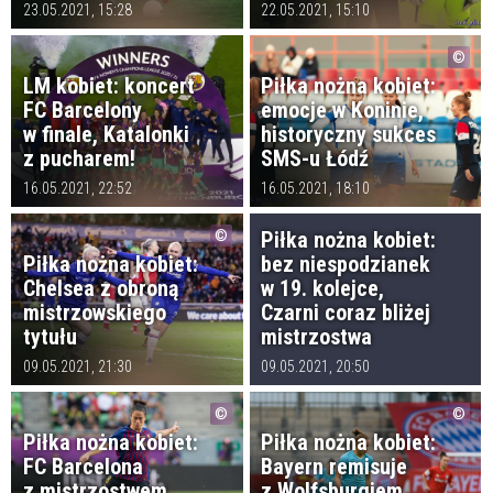
23.05.2021, 15:28
22.05.2021, 15:10
LM kobiet: koncert
Piłka nożna kobiet:
FC Barcelony
emocje w Koninie,
w finale, Katalonki
historyczny sukces
z pucharem!
SMS-u Łódź
16.05.2021, 22:52
16.05.2021, 18:10
Piłka nożna kobiet:
Piłka nożna kobiet:
bez niespodzianek
Chelsea z obroną
w 19. kolejce,
mistrzowskiego
Czarni coraz bliżej
tytułu
mistrzostwa
09.05.2021, 21:30
09.05.2021, 20:50
Piłka nożna kobiet:
Piłka nożna kobiet:
FC Barcelona
Bayern remisuje
z mistrzostwem
z Wolfsburgiem,