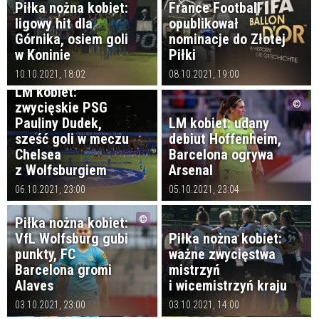
Piłka nożna kobiet:
France Football
ligowy hit dla
opublikował
Górnika, osiem goli
nominacje do Złotej
w Koninie
Piłki
10.10.2021, 18:02
08.10.2021, 19:00
LM kobiet:
zwycięskie PSG
Pauliny Dudek,
LM kobiet: udany
sześć goli w meczu
debiut Hoffenheim,
Chelsea
Barcelona ogrywa
z Wolfsburgiem
Arsenal
06.10.2021, 23:00
05.10.2021, 23:04
Piłka nożna kobiet:
VfL Wolfsburg gubi
Piłka nożna kobiet:
punkty, FC
ważne zwycięstwa
Barcelona gromi
mistrzyń
Alaves
i wicemistrzyń kraju
03.10.2021, 23:00
03.10.2021, 14:00