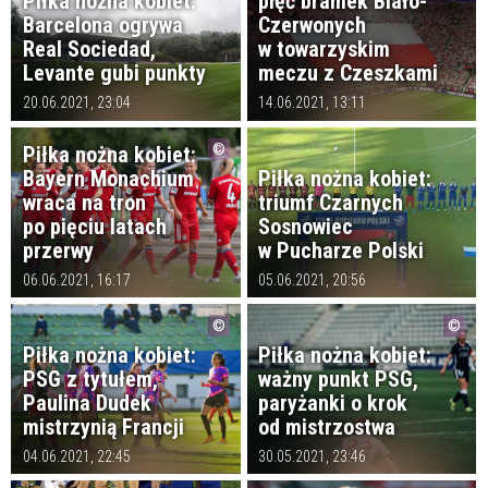
Piłka nożna kobiet:
pięć bramek Biało-
Barcelona ogrywa
Czerwonych
Real Sociedad,
w towarzyskim
Levante gubi punkty
meczu z Czeszkami
20.06.2021, 23:04
14.06.2021, 13:11
Piłka nożna kobiet:
Bayern Monachium
Piłka nożna kobiet:
wraca na tron
triumf Czarnych
po pięciu latach
Sosnowiec
przerwy
w Pucharze Polski
06.06.2021, 16:17
05.06.2021, 20:56
Piłka nożna kobiet:
Piłka nożna kobiet:
PSG z tytułem,
ważny punkt PSG,
Paulina Dudek
paryżanki o krok
mistrzynią Francji
od mistrzostwa
04.06.2021, 22:45
30.05.2021, 23:46