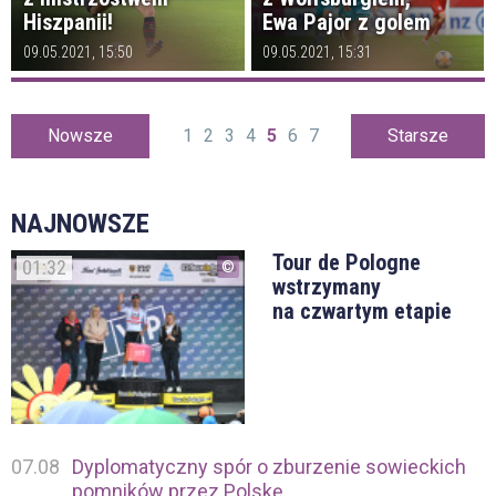
Hiszpanii!
Ewa Pajor z golem
09.05.2021, 15:50
09.05.2021, 15:31
Nowsze
1
2
3
4
5
6
7
Starsze
NAJNOWSZE
Tour de Pologne
01:32
wstrzymany
na czwartym etapie
07.08
Dyplomatyczny spór o zburzenie sowieckich
pomników przez Polskę