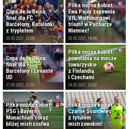
Piłka nożna kobiet:
Copa de la Reina:
Ewa Pajor zapewnia
finał dla FC
VfL Wolfsburgowi
Barcelony, Katalonki
triumf w Pucharze
z trypletem
Niemiec!
30.05.2021, 22:00
30.05.2021, 18:40
Piłka nożna kobiet:
Copa de la Reina:
powołania na mecze
finał dla FC
towarzyskie
Barcelony i Levante
z Finlandią
UD
i Czechami
27.05.2021, 22:02
24.05.2021, 23:00
Piłka nożna kobiet:
Piłka nożna kobiet:
PSG i Bayern
Czarne Sosnowiec
Monachium coraz
z tytułem
bliżej mistrzostwa
mistrzowskim!