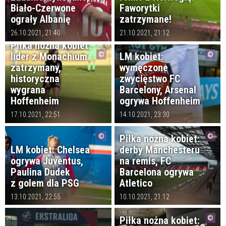
Biało-Czerwone
Faworytki
ograły Albanię
zatrzymane!
26.10.2021, 21:40
21.10.2021, 21:12
Piłka nożna kobiet:
lider z Monachium
LM kobiet:
zatrzymany,
wymęczone
historyczna
zwycięstwo FC
wygrana
Barcelony, Arsenal
Hoffenheim
ogrywa Hoffenheim
17.10.2021, 22:51
14.10.2021, 23:30
Piłka nożna kobiet:
LM kobiet: Chelsea
derby Manchesteru
ogrywa Juventus,
na remis, FC
Paulina Dudek
Barcelona ogrywa
z golem dla PSG
Atletico
13.10.2021, 22:55
10.10.2021, 21:12
Piłka nożna kobiet: