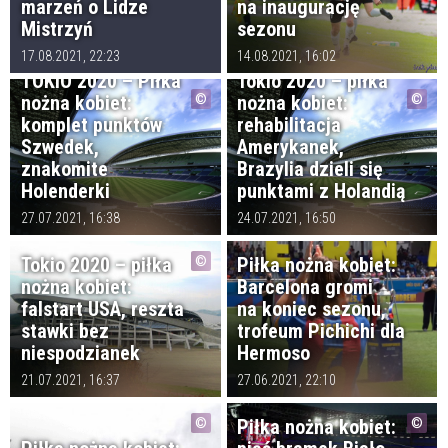
marzeń o Lidze
na inaugurację
Mistrzyń
sezonu
17.08.2021, 22:23
14.08.2021, 16:02
TOKIO 2020 – Piłka
Tokio 2020 – piłka
nożna kobiet:
nożna kobiet:
komplet punktów
rehabilitacja
Szwedek,
Amerykanek,
znakomite
Brazylia dzieli się
Holenderki
punktami z Holandią
27.07.2021, 16:38
24.07.2021, 16:50
Tokio 2020 – piłka
Piłka nożna kobiet:
nożna kobiet:
Barcelona gromi
falstart USA, reszta
na koniec sezonu,
stawki bez
trofeum Pichichi dla
niespodzianek
Hermoso
21.07.2021, 16:37
27.06.2021, 22:10
Piłka nożna kobiet: