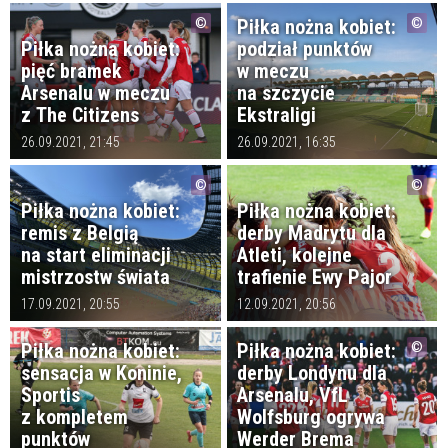
Piłka nożna kobiet:
Piłka nożna kobiet:
podział punktów
pięć bramek
w meczu
Arsenalu w meczu
na szczycie
z The Citizens
Ekstraligi
26.09.2021, 21:45
26.09.2021, 16:35
Piłka nożna kobiet:
Piłka nożna kobiet:
remis z Belgią
derby Madrytu dla
na start eliminacji
Atleti, kolejne
mistrzostw świata
trafienie Ewy Pajor
17.09.2021, 20:55
12.09.2021, 20:56
Piłka nożna kobiet:
Piłka nożna kobiet:
sensacja w Koninie,
derby Londynu dla
Sportis
Arsenalu, VfL
z kompletem
Wolfsburg ogrywa
punktów
Werder Brema