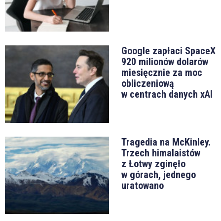
Google zapłaci SpaceX
920 milionów dolarów
miesięcznie za moc
obliczeniową
w centrach danych xAI
Tragedia na McKinley.
Trzech himalaistów
z Łotwy zginęło
w górach, jednego
uratowano