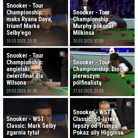
Snooker - Tour
Championship:
Snooker - Tour
maks Ryana Daya,
Championship:
triumf Marka
Murphy pokonał
Selby'ego
Milkinsa
30.03.2023, 23:35
30.03.2023, 02:00
Snooker - Tour
Championship:
Snooker - Tour
angielski
Championship: Ding
ćwierćfinał dla
pierwszym
Wilsona
półfinalistą
29.03.2023, 01:30
27.03.2023, 23:03
Snooker - WST
Snooker - WST
Classic: 60-latek
Classic: Mark Selby
lepszy od Trumpa.
zgarnia tytuł
Pokaz siły Higginsa