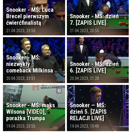
Snooker - MŚ: Luca
Brecel pierwszym
Snooker - MŚ: dzień
ćwierćfinalistą
7. [ZAPIS LIVE]
21.04.2023, 23:50
21.04.2023, 20:55
Snooker - MŚ:
niezwykły
Snooker - MŚ: dzień
comeback Milkinsa
6. [ZAPIS LIVE]
20.04.2023, 23:51
20.04.2023, 21:20
Snooker - MŚ: maks
Snooker — MŚ:
Wilsona [VIDEO],
dzień 5. [ZAPIS
porażka Trumpa
RELACJI LIVE]
19.04.2023, 23:55
19.04.2023, 10:40