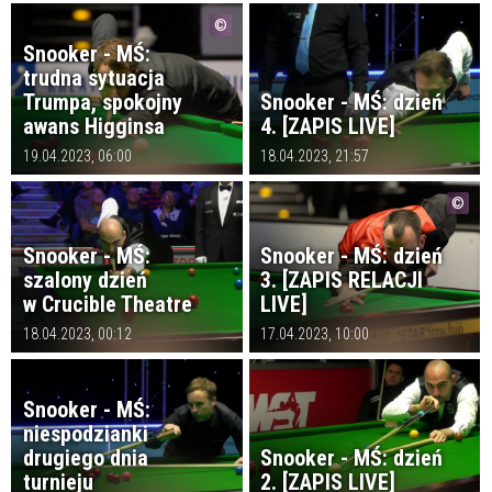
Snooker - MŚ:
trudna sytuacja
Trumpa, spokojny
Snooker - MŚ: dzień
awans Higginsa
4. [ZAPIS LIVE]
19.04.2023, 06:00
18.04.2023, 21:57
Snooker - MŚ:
Snooker - MŚ: dzień
szalony dzień
3. [ZAPIS RELACJI
w Crucible Theatre
LIVE]
18.04.2023, 00:12
17.04.2023, 10:00
Snooker - MŚ:
niespodzianki
drugiego dnia
Snooker - MŚ: dzień
turnieju
2. [ZAPIS LIVE]