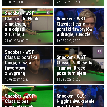
23.03.2023, 00:02
22.03.2023, 00:11
Snooker - WST
Classic: Un-Nooh
Snooker - WST
z maksem,
Classic: liczne
ale odpadł
porażki faworytów
z turnieju
w drugiej rundzie
21.03.2023, 03:00
19.03.2023, 22:00
Snooker - WST
Classic: porażka
Snooker - WST
Dinga, reszta
Classic: 900. setka
faworytów
Trumpa, Brecel
z wygraną
poza turniejem
19.03.2023, 12:37
18.03.2023, 01:00
Snooker - WST
Snooker - CLS:
Classic: bez
Higgins dwukrotnie
niespodzianek
ograł Trumpa