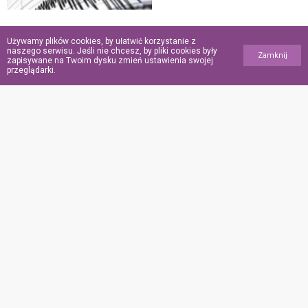
„Oddał życie
Używamy plików cookies, by ułatwić korzystanie z
za innych”. Ochroniarz
naszego serwisu. Jeśli nie chcesz, by pliki cookies były
Zamknij
zapisywane na Twoim dysku zmień ustawienia swojej
meczetu zginął,
przeglądarki.
ratując wiernych
podczas ataku w USA
POINFORMOWANI.PL
Polityka
prywatności
Polityka
plików