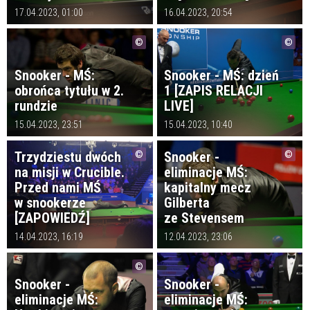
17.04.2023, 01:00
16.04.2023, 20:54
Snooker - MŚ:
Snooker - MŚ: dzień
obrońca tytułu w 2.
1 [ZAPIS RELACJI
rundzie
LIVE]
15.04.2023, 23:51
15.04.2023, 10:40
Trzydziestu dwóch
Snooker -
na misji w Crucible.
eliminacje MŚ:
Przed nami MŚ
kapitalny mecz
w snookerze
Gilberta
[ZAPOWIEDŹ]
ze Stevensem
14.04.2023, 16:19
12.04.2023, 23:06
Snooker -
Snooker -
eliminacje MŚ:
eliminacje MŚ: