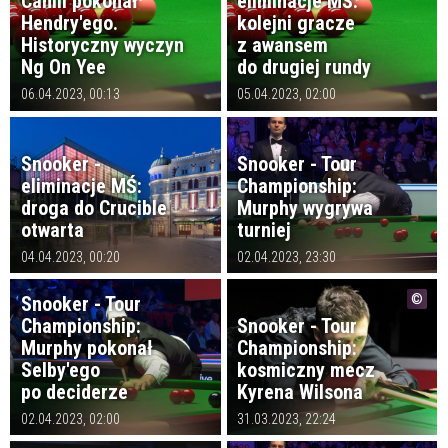
Cahill pokonał
eliminacje MŚ:
Hendry'ego.
kolejni gracze
Historyczny wyczyn
z awansem
Ng On Yee
do drugiej rundy
06.04.2023, 00:13
05.04.2023, 02:00
Snooker -
Snooker - Tour
eliminacje MŚ:
Championship:
droga do Crucible
Murphy wygrywa
otwarta
turniej
04.04.2023, 00:20
02.04.2023, 23:30
Snooker - Tour
Championship:
Snooker - Tour
Murphy pokonał
Championship:
Selby'ego
kosmiczny mecz
po deciderze
Kyrena Wilsona
02.04.2023, 02:00
31.03.2023, 22:24