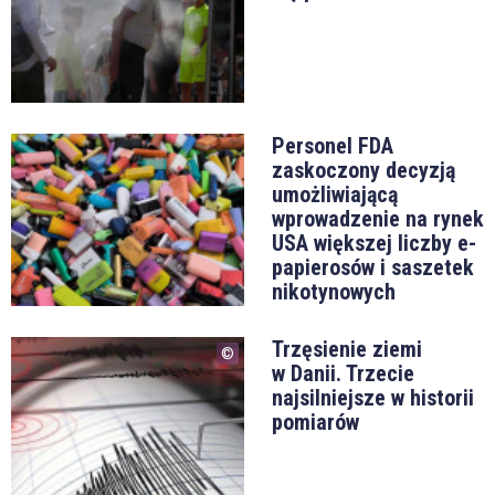
Personel FDA
zaskoczony decyzją
umożliwiającą
wprowadzenie na rynek
USA większej liczby e-
papierosów i saszetek
nikotynowych
Trzęsienie ziemi
w Danii. Trzecie
najsilniejsze w historii
pomiarów