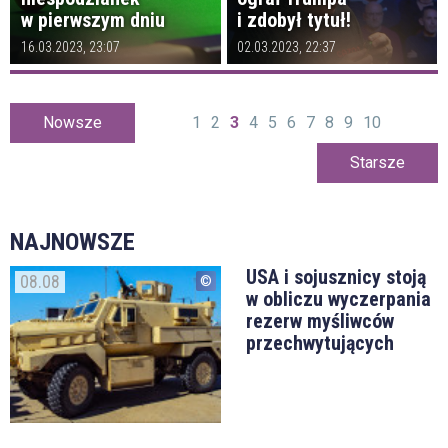
w pierwszym dniu
i zdobył tytuł!
16.03.2023, 23:07
02.03.2023, 22:37
Nowsze
1
2
3
4
5
6
7
8
9
10
Starsze
NAJNOWSZE
USA i sojusznicy stoją
08.08
w obliczu wyczerpania
rezerw myśliwców
przechwytujących