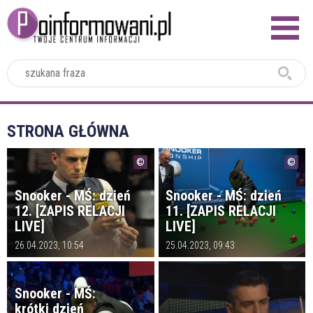
2024
STRONA GŁÓWNA
Snooker - MŚ: dzień
Snooker - MŚ: dzień
12. [ZAPIS RELACJI
11. [ZAPIS RELACJI
LIVE]
LIVE]
26.04.2023, 10:54
25.04.2023, 09:43
Snooker - MŚ:
krótki dzień