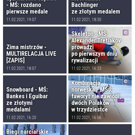
- MŚ: rozdano
Bachlinger
pierwsze medale
ze złotym medalem
11.02.2021, 19:07
11.02.2021, 18:30
Skeleton - MŚ:
Alexander Tretiakov
Zima mistrzów -
prowadzi
MULTIRELACJA LIVE
po pierwszym dniu
[ZAPIS]
rywalizacji
11.02.2021, 18:07
11.02.2021, 16:23
Kombinacja
Snowboard - MŚ:
norweska - MŚJ:
Bankes i Eguibar
faworyt nie zawiódł,
ze złotymi
dwóch Polaków
medalami
w trzydziestce
11.02.2021, 16:20
11.02.2021, 16:06
Biegi narciarskie -