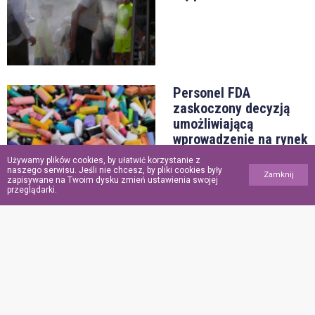
Personel FDA
zaskoczony decyzją
umożliwiającą
wprowadzenie na rynek
USA większej liczby e-
Używamy plików cookies, by ułatwić korzystanie z
papierosów i saszetek
naszego serwisu. Jeśli nie chcesz, by pliki cookies były
Zamknij
zapisywane na Twoim dysku zmień ustawienia swojej
nikotynowych
przeglądarki.
Trzęsienie ziemi
w Danii. Trzecie
najsilniejsze w historii
pomiarów