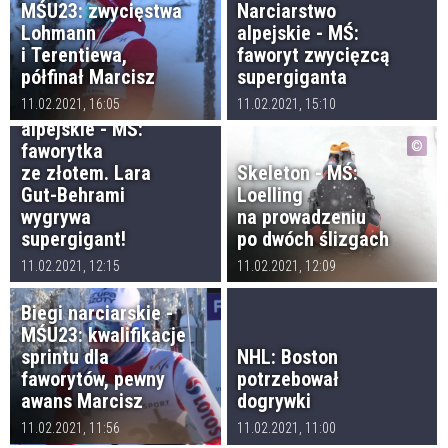
MŚU23: zwycięstwa
Narciarstwo
Lohmann
alpejskie - MŚ:
i Terentiewa,
faworyt zwycięzcą
półfinał Marcisz
supergiganta
Narciarstwo
11.02.2021, 16:05
11.02.2021, 15:10
alpejskie - MŚ:
faworytka
ze złotem. Lara
Skeleton - MŚ:
Gut-Behrami
Loelling
wygrywa
na prowadzeniu
supergigant!
po dwóch ślizgach
11.02.2021, 12:15
11.02.2021, 12:09
Biegi narciarskie -
MŚU23: kwalifikacje
sprintu dla
NHL: Boston
faworytów, pewny
potrzebował
awans Marcisz
dogrywki
11.02.2021, 11:56
11.02.2021, 11:00