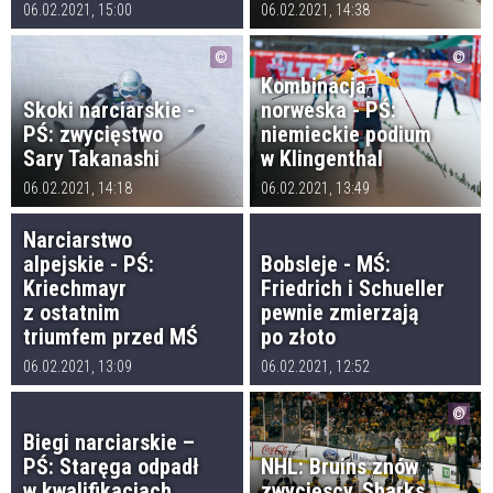
06.02.2021, 15:00
06.02.2021, 14:38
Kombinacja
Skoki narciarskie -
norweska - PŚ:
PŚ: zwycięstwo
niemieckie podium
Sary Takanashi
w Klingenthal
06.02.2021, 14:18
06.02.2021, 13:49
Narciarstwo
alpejskie - PŚ:
Bobsleje - MŚ:
Kriechmayr
Friedrich i Schueller
z ostatnim
pewnie zmierzają
triumfem przed MŚ
po złoto
06.02.2021, 13:09
06.02.2021, 12:52
Biegi narciarskie –
PŚ: Staręga odpadł
NHL: Bruins znów
w kwalifikacjach
zwycięscy, Sharks