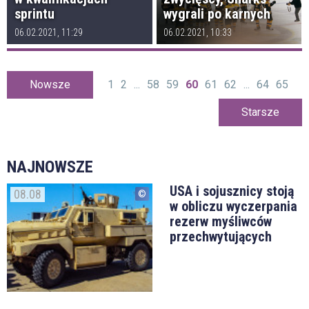
sprintu
wygrali po karnych
06.02.2021, 11:29
06.02.2021, 10:33
Nowsze
1
2
...
58
59
60
61
62
...
64
65
Starsze
NAJNOWSZE
USA i sojusznicy stoją
08.08
w obliczu wyczerpania
rezerw myśliwców
przechwytujących