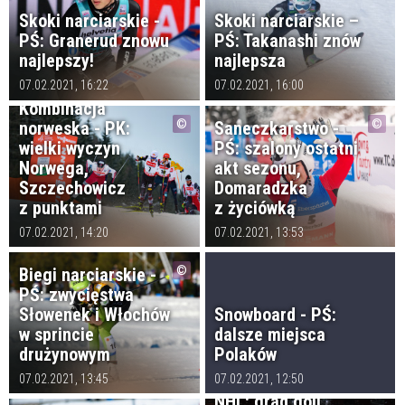
Skoki narciarskie -
Skoki narciarskie –
PŚ: Granerud znowu
PŚ: Takanashi znów
najlepszy!
najlepsza
07.02.2021, 16:22
07.02.2021, 16:00
Kombinacja
norweska - PK:
Saneczkarstwo -
wielki wyczyn
PŚ: szalony ostatni
Norwega,
akt sezonu,
Szczechowicz
Domaradzka
z punktami
z życiówką
07.02.2021, 14:20
07.02.2021, 13:53
Biegi narciarskie -
PŚ: zwycięstwa
Słowenek i Włochów
Snowboard - PŚ:
w sprincie
dalsze miejsca
drużynowym
Polaków
07.02.2021, 13:45
07.02.2021, 12:50
NHL: grad goli