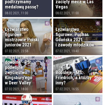
podtrzymamy
zacięty mecz w Las
medalową passę?
Vegas
08.02.2021, 11:00
08.02.2021, 11:00
Łyżwiarstwo
Łyżwiarstwo
figurowe:
figurowe: Puchar
mistrzowie Polski
Gdańska 2021
juniorów 2021
i zawody młodzików
07.02.2021, 23:58
07.02.2021, 19:40
Narciarstwo
dowolne - PŚ:
podwójne
zwycięstwo
Bobsleje - MŚ:
Kingsbury'ego
Friedrich, a któżby
w Deer Valley
inny?
07.02.2021, 18:00
07.02.2021, 16:55