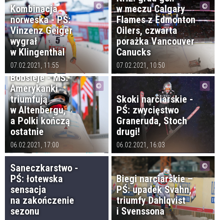
Kombinacja
w meczu Calgary
norweska - PŚ:
Flames z Edmonton
Vinzenz Geiger
Oilers, czwarta
wygrał
porażka Vancouver
w Klingenthal
Canucks
07.02.2021, 11:55
07.02.2021, 10:50
Bobsleje - MŚ:
Amerykanki
triumfują
Skoki narciarskie -
w Altenbergu,
PŚ: zwycięstwo
a Polki kończą
Graneruda, Stoch
ostatnie
drugi!
06.02.2021, 17:00
06.02.2021, 16:03
Saneczkarstwo -
PŚ: łotewska
Biegi narciarskie –
sensacja
PŚ: upadek Svahn,
na zakończenie
triumfy Dahlqvist
sezonu
i Svenssona