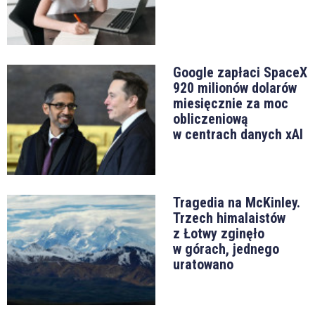
Google zapłaci SpaceX
920 milionów dolarów
miesięcznie za moc
obliczeniową
w centrach danych xAI
Tragedia na McKinley.
Trzech himalaistów
z Łotwy zginęło
w górach, jednego
uratowano