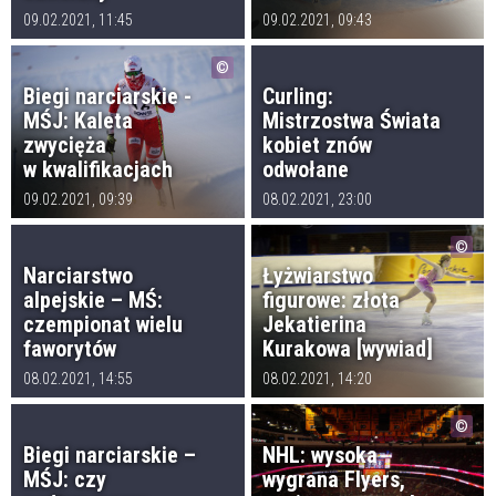
09.02.2021, 11:45
09.02.2021, 09:43
Biegi narciarskie -
Curling:
MŚJ: Kaleta
Mistrzostwa Świata
zwycięża
kobiet znów
w kwalifikacjach
odwołane
09.02.2021, 09:39
08.02.2021, 23:00
Narciarstwo
Łyżwiarstwo
alpejskie – MŚ:
figurowe: złota
czempionat wielu
Jekatierina
faworytów
Kurakowa [wywiad]
08.02.2021, 14:55
08.02.2021, 14:20
Biegi narciarskie –
NHL: wysoka
MŚJ: czy
wygrana Flyers,