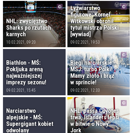
Łyżwiarstwo
figurowe: Kornel
NHL: zwycięstwo
Witkowski obronił
Sharks po rzutach
tytuł mistrza Polski
karnych
[wywiad]
10.02.2021, 09:20
09.02.2021, 19:53
Biathlon - MŚ:
Biegi narciarskie -
Pokljuka areną
MŚJ: turbo Polki!
najważniejszej
Mamy złoto i brąz
imprezy sezonu!
w sprincie!
09.02.2021, 15:45
09.02.2021, 12:33
Narciarstwo
NHL: passa Coyotes
alpejskie - MŚ:
trwa, Islanders lepsi
Supergigant kobiet
w bitwie o Nowy
odwołany
Jork