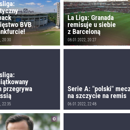
sliga:
styczny
back
La Liga: Granada
cięstwo BVB
remisuje u siebie
nkfurcie!
z Barceloną
, 20:30
08.01.2022, 20:27
sliga:
siątkowany
n przegrywa
Serie A: "polski" mec
ssią
na szczycie na remis
, 22:35
06.01.2022, 22:48