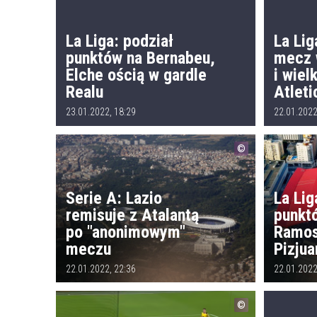
La Liga: podział
La Lig
punktów na Bernabeu,
mecz 
Elche ością w gardle
i wiel
Realu
Atleti
23.01.2022, 18:29
22.01.2022
Serie A: Lazio
La Lig
remisuje z Atalantą
punkt
po "anonimowym"
Ramos
meczu
Pizjua
22.01.2022, 22:36
22.01.2022