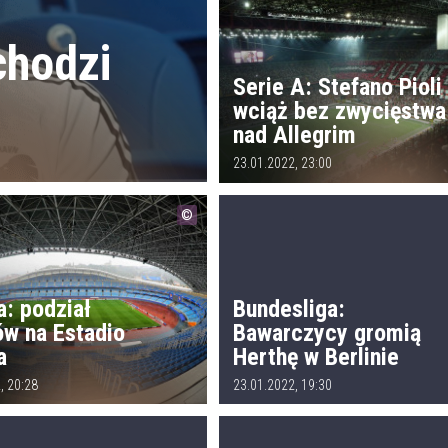
chodzi
Serie A: Stefano Pioli
wciąż bez zwycięstwa
nad Allegrim
23.01.2022, 23:00
a: podział
Bundesliga:
ów na Estadio
Bawarczycy gromią
a
Herthę w Berlinie
, 20:28
23.01.2022, 19:30