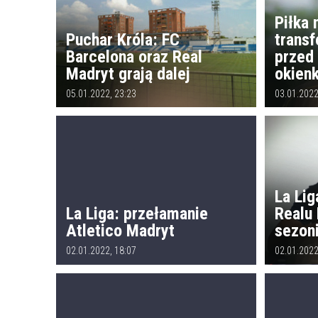
Piłka 
Puchar Króla: FC
transf
Barcelona oraz Real
przed
Madryt grają dalej
okien
05.01.2022, 23:23
03.01.2022
La Lig
La Liga: przełamanie
Realu
Atletico Madryt
sezon
02.01.2022, 18:07
02.01.2022