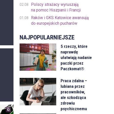
Polscy strażacy wyruszają
02.08
na pomoc Hiszpanii i Francji
Raków i GKS Katowice awansują
01.08
do europejskich pucharów
NAJPOPULARNIEJSZE
5 rzeczy, które
naprawdę
ułatwiają nadanie
paczki przez
Paczkomat®
Praca zdalna –
lubiana przez
pracowników,
ale szkodząca
zdrowiu
psychicznemu