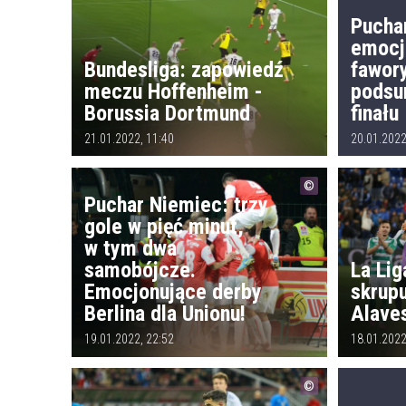
Pucha
emocj
Bundesliga: zapowiedź
fawor
meczu Hoffenheim -
podsu
Borussia Dortmund
finału
21.01.2022, 11:40
20.01.2022
Puchar Niemiec: trzy
gole w pięć minut,
w tym dwa
samobójcze.
La Lig
Emocjonujące derby
skrup
Berlina dla Unionu!
Alave
19.01.2022, 22:52
18.01.2022