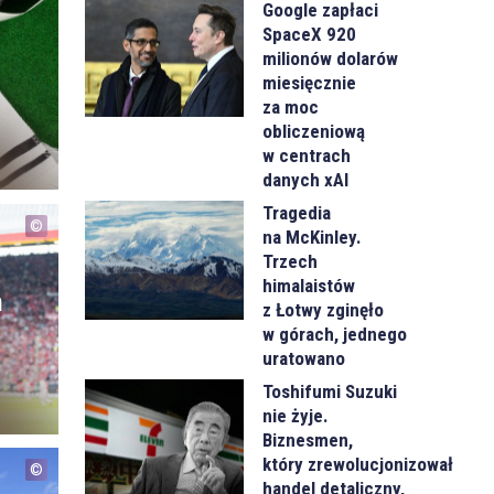
Google zapłaci
SpaceX 920
milionów dolarów
miesięcznie
za moc
obliczeniową
w centrach
danych xAI
Tragedia
na McKinley.
Trzech
himalaistów
h
z Łotwy zginęło
w górach, jednego
uratowano
Toshifumi Suzuki
nie żyje.
Biznesmen,
który zrewolucjonizował
handel detaliczny,