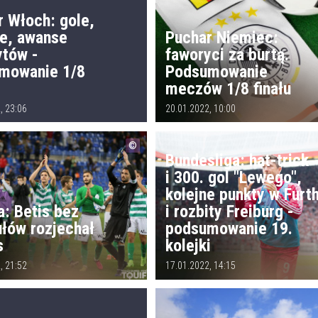
r Włoch: gole,
e, awanse
Puchar Niemiec:
ytów -
faworyci za burtą.
mowanie 1/8
Podsumowanie
meczów 1/8 finału
, 23:06
20.01.2022, 10:00
Bundesliga: hat-trick
i 300. gol "Lewego",
kolejne punkty w Furt
a: Betis bez
i rozbity Freiburg -
ułów rozjechał
podsumowanie 19.
s
kolejki
, 21:52
17.01.2022, 14:15