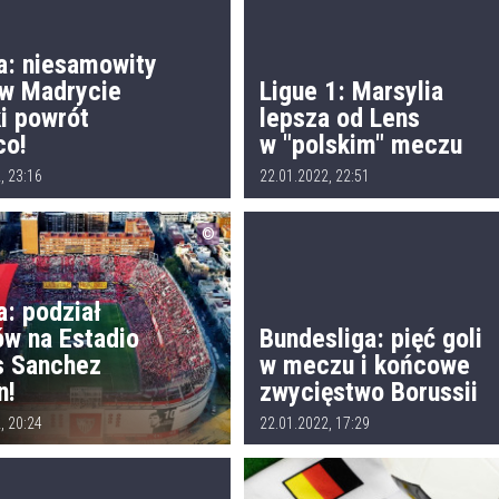
a: niesamowity
w Madrycie
Ligue 1: Marsylia
ki powrót
lepsza od Lens
co!
w "polskim" meczu
, 23:16
22.01.2022, 22:51
a: podział
ów na Estadio
Bundesliga: pięć goli
 Sanchez
w meczu i końcowe
n!
zwycięstwo Borussii
, 20:24
22.01.2022, 17:29