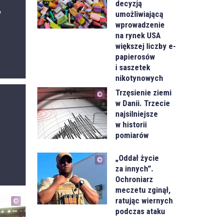
decyzją
,
umożliwiającą
wprowadzenie
na rynek USA
większej liczby e-
papierosów
i saszetek
nikotynowych
Trzęsienie ziemi
w Danii. Trzecie
najsilniejsze
w historii
pomiarów
„Oddał życie
za innych”.
Ochroniarz
meczetu zginął,
ratując wiernych
podczas ataku