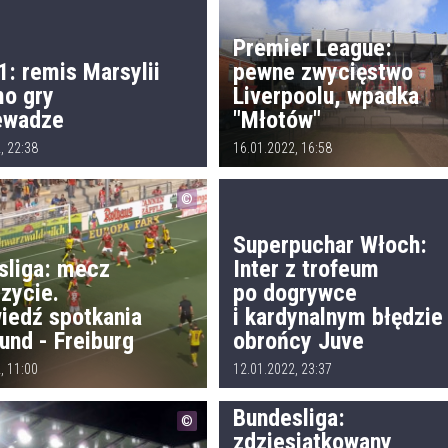
Premier League:
1: remis Marsylii
pewne zwycięstwo
o gry
Liverpoolu, wpadka
ewadze
"Młotów"
, 22:38
16.01.2022, 16:58
Superpuchar Włoch:
sliga: mecz
Inter z trofeum
zycie.
po dogrywce
iedź spotkania
i kardynalnym błędzie
und - Freiburg
obrońcy Juve
, 11:00
12.01.2022, 23:37
Bundesliga:
zdziesiątkowany