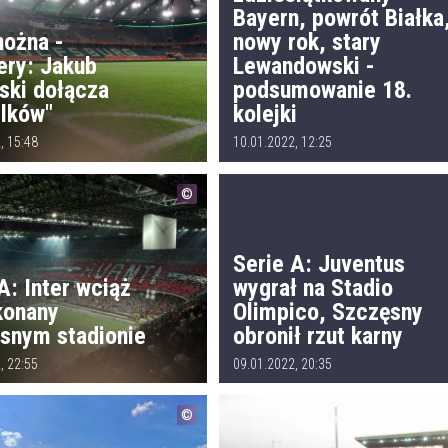
Bayern, powrót Białka
nożna -
nowy rok, stary
ery: Jakub
Lewandowski -
ski dołącza
podsumowanie 18.
ilków"
kolejki
, 15:48
10.01.2022, 12:25
Serie A: Juventus
A: Inter wciąż
wygrał na Stadio
konany
Olimpico, Szczęsny
asnym stadionie
obronił rzut karny
, 22:55
09.01.2022, 20:35