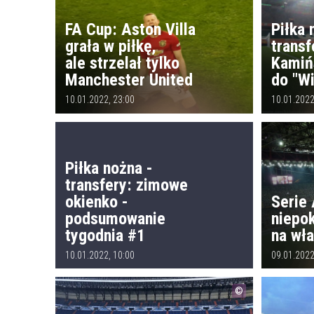
FA Cup: Aston Villa
Piłka 
grała w piłkę,
transf
ale strzelał tylko
Kamiń
Manchester United
do "W
10.01.2022, 23:00
10.01.2022
Piłka nożna -
transfery: zimowe
okienko -
Serie 
podsumowanie
niepo
tygodnia #1
na wł
10.01.2022, 10:00
09.01.2022