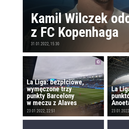
Kamil Wilczek od
z FC Kopenhaga
31.01.2022, 15:30
La Liga: bezpłciowe,
wymęczone trzy
La Lig
punkty Barcelony
punkt
w meczu z Alaves
Anoet
23.01.2022, 22:51
23.01.2022