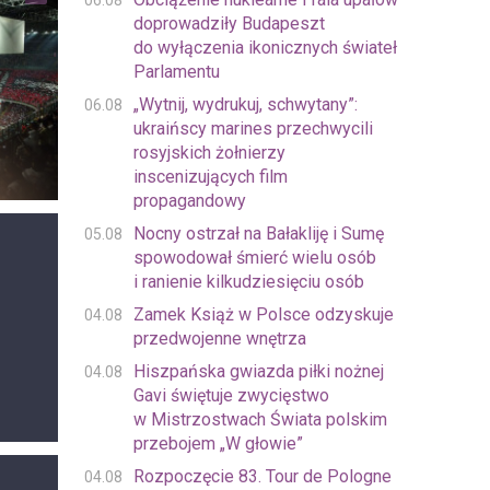
06.08
doprowadziły Budapeszt
do wyłączenia ikonicznych świateł
Parlamentu
„Wytnij, wydrukuj, schwytany”:
06.08
ukraińscy marines przechwycili
rosyjskich żołnierzy
inscenizujących film
propagandowy
Nocny ostrzał na Bałakliję i Sumę
05.08
spowodował śmierć wielu osób
i ranienie kilkudziesięciu osób
Zamek Książ w Polsce odzyskuje
04.08
przedwojenne wnętrza
Hiszpańska gwiazda piłki nożnej
04.08
Gavi świętuje zwycięstwo
w Mistrzostwach Świata polskim
przebojem „W głowie”
Rozpoczęcie 83. Tour de Pologne
04.08