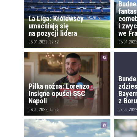
Budne
fanta
La Liga: Królewscy
come
umacniają się
i zwy
na pozycji lidera
we Fra
08.01.2022, 22:52
08.01.2022
Bunde
Piłka nożna: Lorenzo
zdzie
Insigne opuści SSC
Bayer
Napoli
z Boru
08.01.2022, 15:26
07.01.2022