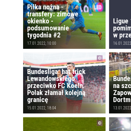
Piłka nożna -
transfery: zimowe
okienko -
Ligue 
podsumowanie
pomim
tygodnia #2
w prz
17.01.2022, 10:00
16.01.2022
Bundesliga: hat trick
Lewandowskiego
Bunde
przeciwko FC Koeln.
na szc
Polak złamał kolejną
Zapow
granicę
Dortm
15.01.2022, 18:04
13.01.2022