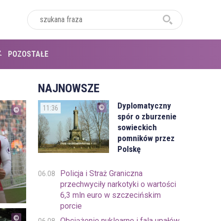
POZOSTAŁE
NAJNOWSZE
Dyplomatyczny
11:36
spór o zburzenie
sowieckich
pomników przez
Polskę
Policja i Straż Graniczna
06.08
przechwyciły narkotyki o wartości
6,3 mln euro w szczecińskim
porcie
Obciążenie nuklearne i fala upałów