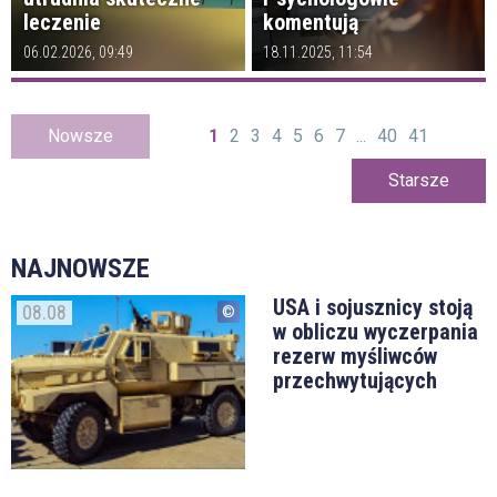
leczenie
komentują
06.02.2026, 09:49
18.11.2025, 11:54
Nowsze
1
2
3
4
5
6
7
...
40
41
Starsze
NAJNOWSZE
USA i sojusznicy stoją
08.08
w obliczu wyczerpania
rezerw myśliwców
przechwytujących