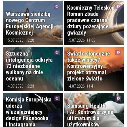
Kosmiczny Teleskop
Warszawa siedzibą
Roman zbada
nowego Centrum
pradawne czarne
Europejskiej Agencji
dziury pożerające
Kosmicznej
gwiazdy
15.07.2026, 13:28
15.07.2026, 11:03
Sztuczna
Światło słoneczne
inteligencja odkryła
także w nocy?
73 niezbadane
Kontrowersyjny
wulkany na dnie
projekt otrzymał
oceanu
zielone światło
14.07.2026, 12:23
14.07.2026, 11:41
Komisja Europejska
uderza
Samsung Health
w uzależniający
i AI: Kontrowersyjne
design Facebooka
ultimatum dla
i Instagrama
użytkowników