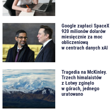
Google zapłaci SpaceX
920 milionów dolarów
miesięcznie za moc
obliczeniową
w centrach danych xAI
Tragedia na McKinley.
Trzech himalaistów
z Łotwy zginęło
w górach, jednego
uratowano