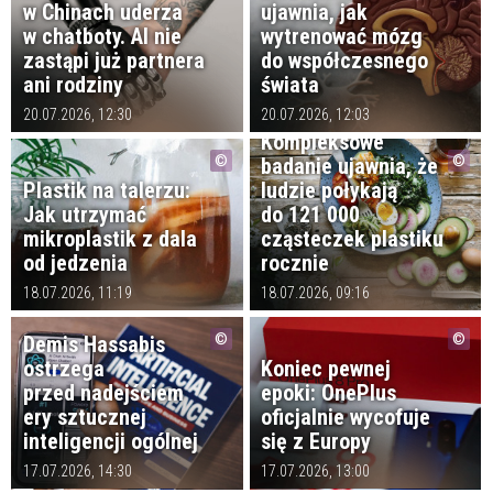
w Chinach uderza
ujawnia, jak
w chatboty. AI nie
wytrenować mózg
zastąpi już partnera
do współczesnego
ani rodziny
świata
20.07.2026, 12:30
20.07.2026, 12:03
Kompleksowe
badanie ujawnia, że ​​
Plastik na talerzu:
ludzie połykają
Jak utrzymać
do 121 000
mikroplastik z dala
cząsteczek plastiku
od jedzenia
rocznie
18.07.2026, 11:19
18.07.2026, 09:16
Demis Hassabis
ostrzega
Koniec pewnej
przed nadejściem
epoki: OnePlus
ery sztucznej
oficjalnie wycofuje
inteligencji ogólnej
się z Europy
17.07.2026, 14:30
17.07.2026, 13:00