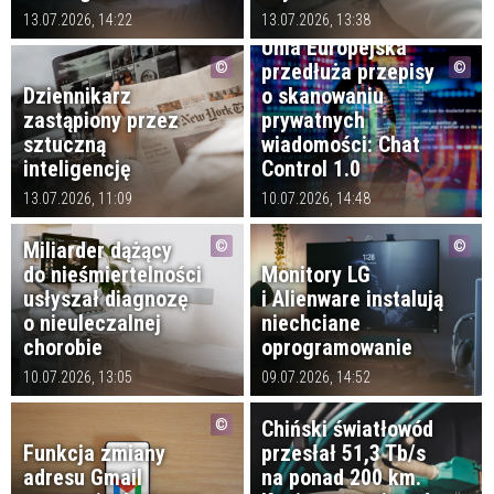
13.07.2026, 14:22
13.07.2026, 13:38
Unia Europejska
przedłuża przepisy
Dziennikarz
o skanowaniu
zastąpiony przez
prywatnych
sztuczną
wiadomości: Chat
inteligencję
Control 1.0
13.07.2026, 11:09
10.07.2026, 14:48
Miliarder dążący
do nieśmiertelności
Monitory LG
usłyszał diagnozę
i Alienware instalują
o nieuleczalnej
niechciane
chorobie
oprogramowanie
10.07.2026, 13:05
09.07.2026, 14:52
Chiński światłowód
Funkcja zmiany
przesłał 51,3 Tb/s
adresu Gmail
na ponad 200 km.