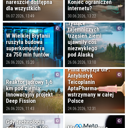
nareszcie dostępna
Koniec ograniczeń
dla wszystkich
internetu?
06.07.2026, 13:49
30.06.2026, 13:22
Tysiące
tajemniczych
W Wielkiej Brytanii
trzęsień ziemi
ruszyła budowa
ujawniły coś
superkomputera
niezwykłego
za 750 mln funtów
pod Alaską
26.06.2026, 15:20
26.06.2026, 13:10
Pilna decyzja GIF:
Antybiotyk
Reaktor jądrowy 1,6
Teicoplanin
km pod ziemią:
AptaPharma
Innowacyjny projekt
wstrzymany w całej
Deep Fission
Polsce
26.06.2026, 11:43
24.06.2026, 12:31
Gdy technologia