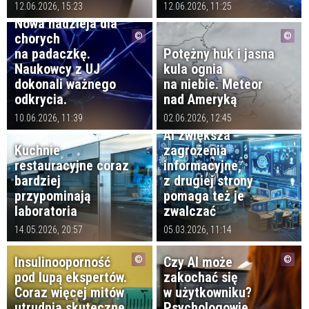
12.06.2026, 15:23
12.06.2026, 11:25
Nowa nadzieja dla
chorych
na padaczkę.
Potężny huk i jasna
Naukowcy z UJ
kula ognia
dokonali ważnego
na niebie. Meteor
odkrycia.
nad Ameryką
10.06.2026, 11:39
02.06.2026, 12:45
AI zwiększa
Kuchnie
zagrożenia
restauracyjne coraz
informacyjne,
bardziej
z drugiej strony
przypominają
pomaga też je
laboratoria
zwalczać
14.05.2026, 20:57
05.03.2026, 11:14
Insulinooporność
Czy AI może
pod lupą ekspertów.
zakochać się
Coraz więcej mitów
w użytkowniku?
utrudnia skuteczne
Psychologowie