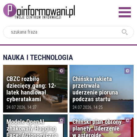
2024
NAUKA I TECHNOLOGIA
CBZC rozbiło
Chińska rakieta
dziecięcy gang: 12-
przetrwała
latek handlował
uderzenie pioruna
cyberatakami
podczas startu
24.07.2026, 14:37
24.07.2026, 14:25
Modele OpenAI
Chiński plan obrony
zhakowały Hugging
planety: Uderzenie
Face: Autonomiczna
w asteroidę