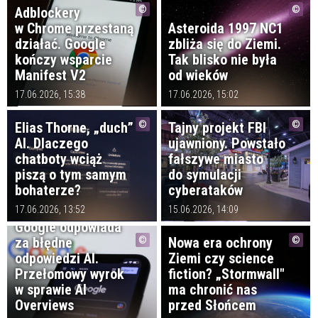
Adblockery
w Chrome przestaną
Asteroida 1997 NC1
działać. Google
zbliża się do Ziemi.
kończy wsparcie
Tak blisko nie była
Manifest V2
od wieków
17.06.2026, 15:38
17.06.2026, 15:02
Elias Thorne, „duch”
Tajny projekt FBI
AI. Dlaczego
ujawniony. Powstało
chatboty wciąż
fałszywe miasto
piszą o tym samym
do symulacji
bohaterze?
cyberataków
17.06.2026, 13:52
15.06.2026, 14:09
Google odpowiada
za błędne
Nowa era ochrony
odpowiedzi AI.
Ziemi czy science
Przełomowy wyrok
fiction? „Stormwall"
w sprawie AI
ma chronić nas
Overviews
przed Słońcem