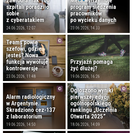
zawiodła. Tak 100
Meta wstrzymuje
szpitali poradziło
program śledzenia
sobie
pracowników
z cyberatakiem
po wycieku danych
24.06.2026, 12:07
23.06.2026, 14:33
Teams powie
szefowi, gdzie
jesteś? Nowa
funkcja wywołuje
Przyjaźń pomaga
kontrowersje
żyć dłużej?
23.06.2026, 11:48
19.06.2026, 16:26
Ogłoszono wyniki
Alarm radiologiczny
pierwszej edycji
w Argentynie.
ogólnopolskiego
Skradziono cez-137
rankingu „Uczelnia
z laboratorium
Otwarta 2025”
19.06.2026, 14:50
18.06.2026, 14:09