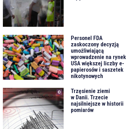
Personel FDA
zaskoczony decyzją
umożliwiającą
wprowadzenie na rynek
USA większej liczby e-
papierosów i saszetek
nikotynowych
Trzęsienie ziemi
w Danii. Trzecie
najsilniejsze w historii
pomiarów