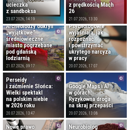
ucieczka
z prędkością Mach
z sandboksa
26
23.07.2026, 14:19
21.07.2026, 13:30
Archeolodzy odkryli
Psychologowie
„wyjątkowe”
wyjaśniają, jak
średniowieczne
rozpoznać
miasto pogrzebane
i powstrzymać
pod gdańską
ukrytego narcyza
lodziarnią
w pracy
21.07.2026, 09:17
20.07.2026, 17:07
Perseidy
i zaćmienie Słońca:
Google Maps i AI
Wielki spektakl
w górach:
na polskim niebie
Ryzykowna droga
w 2026 roku
na skraj przepaści
20.07.2026, 13:47
20.07.2026, 13:08
Nowe prawo
Neurobiolog