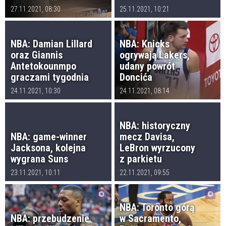
27.11.2021, 08:30
25.11.2021, 10:21
NBA: Damian Lillard
NBA: Knicks
oraz Giannis
ogrywają Lakers,
Antetokounmpo
udany powrót
graczami tygodnia
Doncića
24.11.2021, 10:30
24.11.2021, 08:14
NBA: historyczny
NBA: game-winner
mecz Davisa,
Jacksona, kolejna
LeBron wyrzucony
wygrana Suns
z parkietu
23.11.2021, 10:11
22.11.2021, 09:55
NBA: Toronto górą
NBA: przebudzenie
w Sacramento,