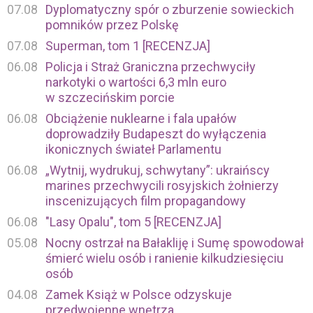
07.08
Dyplomatyczny spór o zburzenie sowieckich
pomników przez Polskę
07.08
Superman, tom 1 [RECENZJA]
06.08
Policja i Straż Graniczna przechwyciły
narkotyki o wartości 6,3 mln euro
w szczecińskim porcie
06.08
Obciążenie nuklearne i fala upałów
doprowadziły Budapeszt do wyłączenia
ikonicznych świateł Parlamentu
06.08
„Wytnij, wydrukuj, schwytany”: ukraińscy
marines przechwycili rosyjskich żołnierzy
inscenizujących film propagandowy
06.08
"Lasy Opalu", tom 5 [RECENZJA]
05.08
Nocny ostrzał na Bałakliję i Sumę spowodował
śmierć wielu osób i ranienie kilkudziesięciu
osób
04.08
Zamek Książ w Polsce odzyskuje
przedwojenne wnętrza