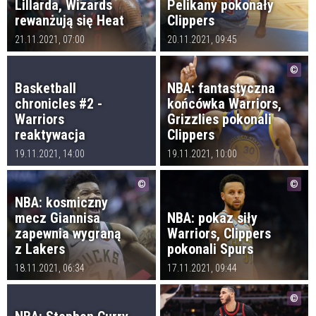
Lillarda, Wizards
Pelikany pokonały
rewanżują się Heat
Clippers
21.11.2021, 07:00
20.11.2021, 09:45
Basketball
NBA: fantastyczna
chronicles #2 -
końcówka Warriors,
Warriors
Grizzlies pokonali
reaktywacja
Clippers
19.11.2021, 14:00
19.11.2021, 10:00
NBA: kosmiczny
mecz Giannisa
NBA: pokaz siły
zapewnia wygraną
Warriors, Clippers
z Lakers
pokonali Spurs
18.11.2021, 06:34
17.11.2021, 09:44