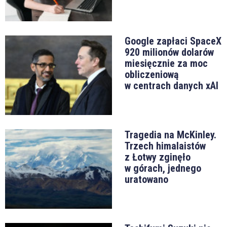
Google zapłaci SpaceX
920 milionów dolarów
miesięcznie za moc
obliczeniową
w centrach danych xAI
Tragedia na McKinley.
Trzech himalaistów
z Łotwy zginęło
w górach, jednego
uratowano