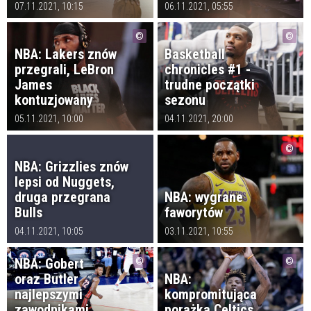
07.11.2021, 10:15
06.11.2021, 05:55
NBA: Lakers znów
Basketball
przegrali, LeBron
chronicles #1 -
James
trudne początki
kontuzjowany
sezonu
05.11.2021, 10:00
04.11.2021, 20:00
NBA: Grizzlies znów
lepsi od Nuggets,
druga przegrana
NBA: wygrane
Bulls
faworytów
04.11.2021, 10:05
03.11.2021, 10:55
NBA: Gobert
oraz Butler
NBA:
najlepszymi
kompromitująca
zawodnikami
porażka Celtics