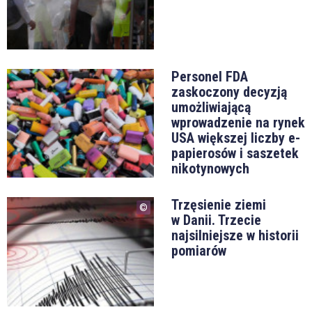
Personel FDA
zaskoczony decyzją
umożliwiającą
wprowadzenie na rynek
USA większej liczby e-
papierosów i saszetek
nikotynowych
Trzęsienie ziemi
w Danii. Trzecie
najsilniejsze w historii
pomiarów