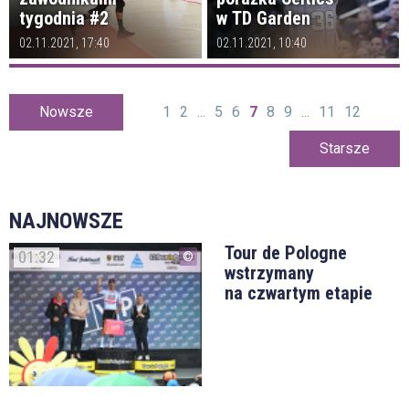
tygodnia #2
w TD Garden
02.11.2021, 17:40
02.11.2021, 10:40
Nowsze
1
2
...
5
6
7
8
9
...
11
12
Starsze
NAJNOWSZE
Tour de Pologne
01:32
wstrzymany
na czwartym etapie