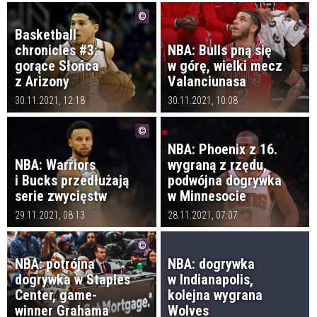
Basketball
chronicles #3:
NBA: Bulls pną się
gorące Słońca
w górę, wielki mecz
z Arizony
Valanciunasa
30.11.2021, 12:18
30.11.2021, 10:08
NBA: Phoenix z 16.
NBA: Warriors
wygraną z rzędu,
i Bucks przedłużają
podwójna dogrywka
serie zwycięstw
w Minnesocie
29.11.2021, 08:13
28.11.2021, 07:07
NBA: potrójna
NBA: dogrywka
dogrywka w Staples
w Indianapolis,
Center, game-
kolejna wygrana
winner Grahama
Wolves