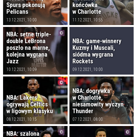
Spurs pokonują
końcówka
Pelicans
w Charlotte
13.12.2021, 10:00
11.12.2021, 10:55
NBA: setne triple-
double LeBrona
NBA: game-winnery
poszło na marne,
Kuzmy i Muscali,
kolejna wygrana
siódma wygrana
Jazz
Rockets
10.12.2021, 10:09
09.12.2021, 10:00
NBA: dogrywka
NBA: Lakers
w Charlotte,
ogrywają Celtics
niesamowity wyczyn
w ligowym klasyku
Thunder
08.12.2021, 10:15
07.12.2021, 08:00
NBA: szalona