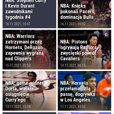
NBA: Stephen Curry
i Kevin Durant
NBA: Knicks
zawodnikami
pokonali Pacers,
tygodnia #4
dominacja Bulls
16.11.2021, 10:47
16.11.2021, 09:52
NBA: Warriors
zatrzymani przez
NBA: Pistons
Hornets, DeRozan
ogrywają Raptors,
zapewnia wygraną
zwycięski powrót
nad Clippers
Cavaliers
15.11.2021, 05:52
14.11.2021, 06:10
NBA: game-winner
NBA: Hornets
Dorta, wielkie
przełamali złą
osiągnięcie
passę, dogrywka
Curry’ego
w Los Angeles
13.11.2021, 10:18
11.11.2021, 10:02