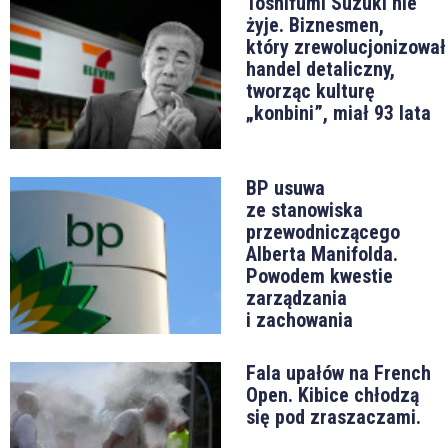
Toshifumi Suzuki nie
żyje. Biznesmen,
który zrewolucjonizował
handel detaliczny,
tworząc kulturę
„konbini”, miał 93 lata
BP usuwa
ze stanowiska
przewodniczącego
Alberta Manifolda.
Powodem kwestie
zarządzania
i zachowania
Fala upałów na French
Open. Kibice chłodzą
się pod zraszaczami.