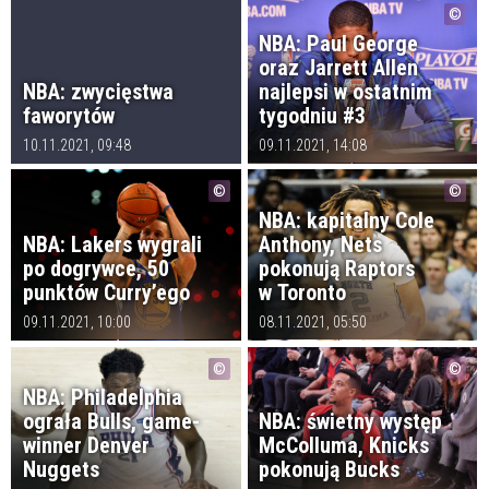
NBA: Paul George
oraz Jarrett Allen
NBA: zwycięstwa
najlepsi w ostatnim
faworytów
tygodniu #3
10.11.2021, 09:48
09.11.2021, 14:08
NBA: kapitalny Cole
NBA: Lakers wygrali
Anthony, Nets
po dogrywce, 50
pokonują Raptors
punktów Curry’ego
w Toronto
09.11.2021, 10:00
08.11.2021, 05:50
NBA: Philadelphia
ograła Bulls, game-
NBA: świetny występ
winner Denver
McColluma, Knicks
Nuggets
pokonują Bucks