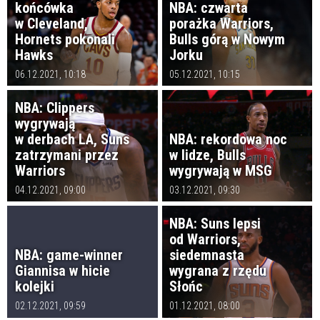
końcówka
NBA: czwarta
w Cleveland,
porażka Warriors,
Hornets pokonali
Bulls górą w Nowym
Hawks
Jorku
06.12.2021, 10:18
05.12.2021, 10:15
NBA: Clippers
wygrywają
w derbach LA, Suns
NBA: rekordowa noc
zatrzymani przez
w lidze, Bulls
Warriors
wygrywają w MSG
04.12.2021, 09:00
03.12.2021, 09:30
NBA: Suns lepsi
od Warriors,
NBA: game-winner
siedemnasta
Giannisa w hicie
wygrana z rzędu
kolejki
Słońc
02.12.2021, 09:59
01.12.2021, 08:00